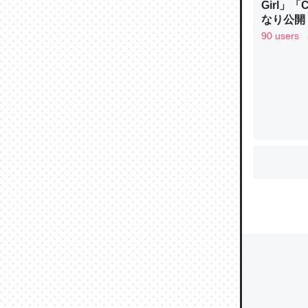
Girl」
なり公開！
なる日本
90 users
ウチもE
中。あと
れ見て生
─たまにL
た｜tayori
ちょうど同
きる。一
を実質1
─たまにL
た｜tayori