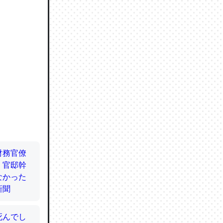
ので貴重
064121
ずっと前
ど分かり
分はエビ