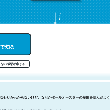
Scroll
で知る
文。彼はとてもクレバーなんだろうなと凄く思う。英語少しでも読める
分はこの流れ好き。Let’s Fucking Go. Then Covid hit. Shit.
状況が信じられるかい？ by ラーズ・ヌートバー
んなの感想が集まる
なせいかわからないけど、なぜかポールオースターの短編を読んだよう
状況が信じられるかい？ by ラーズ・ヌートバー