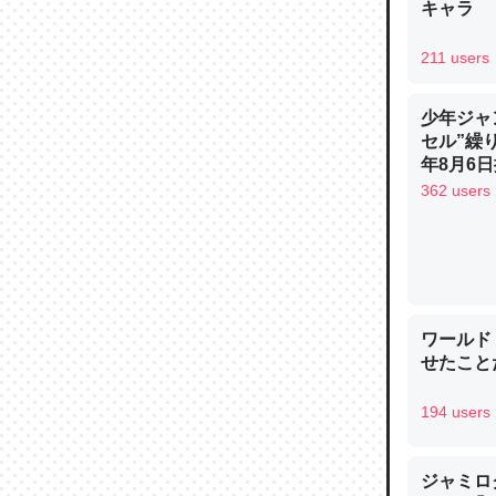
キャラ
─ニュース
211 users
少年ジャ
セル”繰
論文では
年8月6日
は」とあ
362 users
チンを強
─ニュース
ワールド
せたこと
これを元
類だと殻
194 users
─ニュース
ジャミロクワ