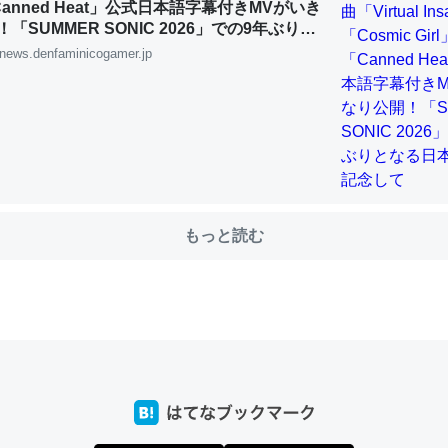
「Canned Heat」公式日本語字幕付きMVがいき
「SUMMER SONIC 2026」での9年ぶりと
公演を記念して
news.denfaminicogamer.jp
choを実家に置いて４年。でたまに覗いてる。ぼちぼちRingも置こう
、Googleマップで位置情報を共有してる。電池残量や充電中かが分か
きてるなって分かる。
INEするくらいだった遠方の父67歳と僕。ITツール導入でコミュニケーションが劇
ni by LIFULL介護
もっと読む
じ理由でEcho Show 8を設定中でした。PrimeとかSpotifyを支払
生で親と会える残り時間を日数にすると1週間とかの人が多いそうだけ
00倍以上に伸ばす効果があるはず……
INEするくらいだった遠方の父67歳と僕。ITツール導入でコミュニケーションが劇
ni by LIFULL介護