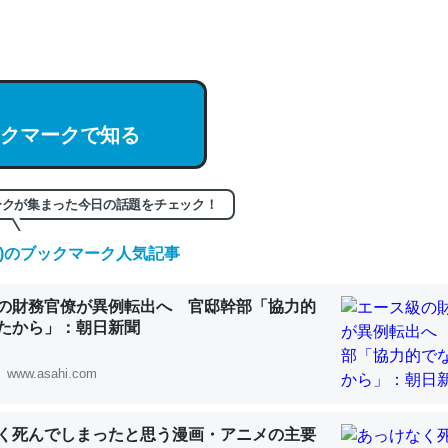
hatGPTの仕組み、特に「トークン」について解説してる記事が少ない
編来た https://isobe324649.hatenablog.com/entry/2023/03/27/
組みと限界についての考察（１） - conceptualization
クマークで知る
記事。32768トークンだと英語小説100ページ分くらい。小説でいう「
ークが集まった今日の話題をチェック！
は回収されないけど、短期記憶というには多い分量。進化すればするほ
くなりそう
(木)のブックマーク人気記事
組みと限界についての考察（１） - conceptualization
の財務官僚が異例転出へ 官邸幹部「協力的
たから」：朝日新聞
www.asahi.com
カルシウム少ないのか。知らんかった。調べたらコオロギのカルシウム
分の1程度。
く死んでしまったと思う漫画・アニメの主要