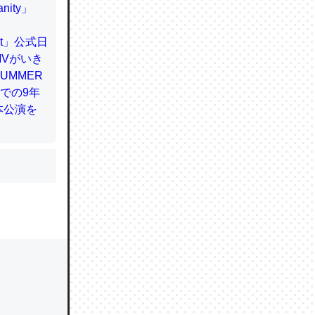
かと画策
るのでこ
的に変化し
う孝行もで
ど、それ
的に変化し