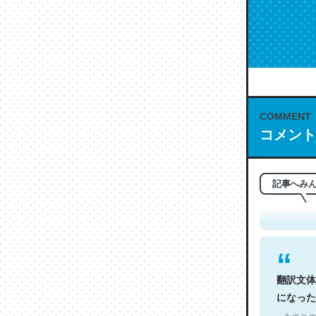
COMMENT
コメント
これは名
もお勧め。自
─今のこの
記事へみ
翻訳文体
になった
─今のこの