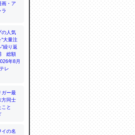
てるので
使わずキ
…。腹足