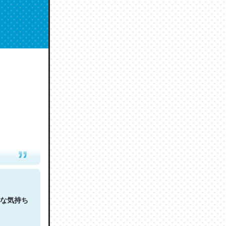
人は原文
な気持ち