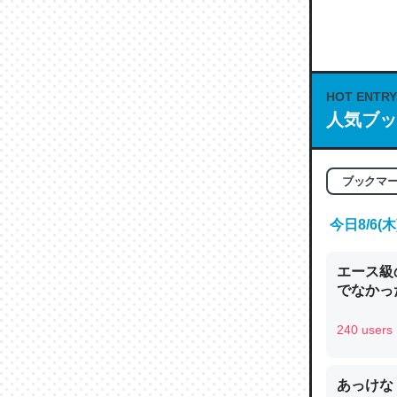
何気にC
な良記事。/続
─GPTの仕
HOT ENTRY
人気ブッ
これは良
ブックマ
の伏線」
やすく強
今日8/6
─GPTの仕
エース級
でなかっ
240 users
昆虫って
の600
あっけな