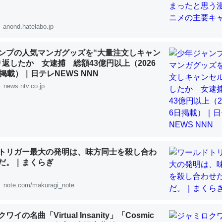
 :: 【研究発表】昆虫学の大問題＝「昆虫はなぜ海にいないのか」に関する新仮説
anond.hatelabo.jp
ンプの人気マンガグッズを“大量注文しキャン
り返したか 女逮捕 総額43億円以上（2026
「淡水はカルシウムも酸素も不足してて両方に不利だから両方が拮抗し
掲載）｜日テレNEWS NNN
って面白い。海にいる鋏角類（カブトガニ・ウミグモ）はカルシウムを
news.ntv.co.jp
化してる筈だが、酵素が違うのか？
 :: 【研究発表】昆虫学の大問題＝「昆虫はなぜ海にいないのか」に関する新仮説
トリガー最大の発明は、味方同士を殺し合わ
だ。｜まくらぎ
に考えるとカルシウムを大量に使う脊椎動物と貝類は苦労してるんだな
を無くしてナメクジになったり努力してるし。
note.com/makuragi_note
 :: 【研究発表】昆虫学の大問題＝「昆虫はなぜ海にいないのか」に関する新仮説
イの名曲「Virtual Insanity」「Cosmic