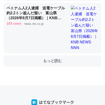
ベトナム人2人逮捕 送電ケーブル
約2.2トン盗んだ疑い 富山県
これを元に考えるとカルシウムを大量に使う脊椎動物と貝
（2026年8月7日掲載）｜KNB
類は苦労してるんだな…。腹足類だと殻を無くしてナメク
NEWS NNN
183 users
news.ntv.co.jp
ジになったり努力してるし。
─ニュース :: 【研究発表】昆虫学の大問題＝「昆虫はなぜ海にいな
いのか」に関する新仮説
もっと読む
ウチもEchoを実家に置いて４年。でたまに覗いてる。ぼ
ちぼちRingも置こうかと画策中。あと、Googleマップで
位置情報を共有してる。電池残量や充電中かが分かるので
これ見て生きてるなって分かる。
─たまにLINEするくらいだった遠方の父67歳と僕。ITツール導入で
コミュニケーションが劇的に変化した｜tayorini by LIFULL介護