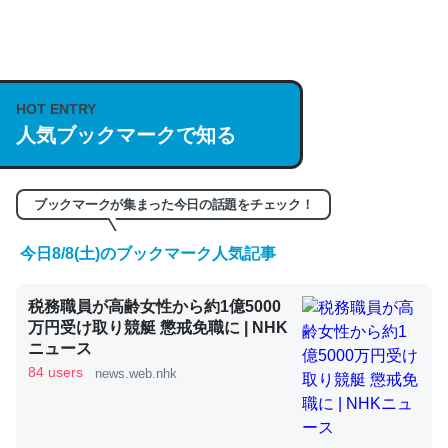
何気にChatGPTの仕組み、特に「トークン」について解
説してる記事が少ないので貴重な良記事。/続編来た
https://isobe324649.hatenablog.com/entry/2023/03/27
HOT ENTRY
人気ブックマークで知る
/064121
─GPTの仕組みと限界についての考察（１） - conceptualization
ブックマークが集まった今日の話題をチェック！
今日8/8(土)のブックマーク人気記事
これは良記事。32768トークンだと英語小説100ページ分
税務職員が高齢女性から約1億5000
くらい。小説でいう「ずっと前の伏線」は回収されないけ
万円受け取り競艇 懲戒免職に | NHK
ど、短期記憶というには多い分量。進化すればするほど分
ニュース
かりやすく強くなりそう
84 users
news.web.nhk
─GPTの仕組みと限界についての考察（１） - conceptualization