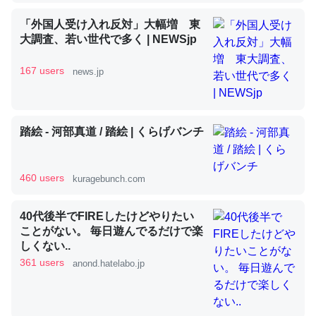
「外国人受け入れ反対」大幅増 東
大調査、若い世代で多く | NEWSjp
昆虫ってカルシウム少ないのか。知らんかった。調べたら
コオロギのカルシウム分はエビの600分の1程度。
167 users
news.jp
─ニュース :: 【研究発表】昆虫学の大問題＝「昆虫はなぜ海にいな
いのか」に関する新仮説
踏絵 - 河部真道 / 踏絵 | くらげバンチ
460 users
kuragebunch.com
論文では「淡水はカルシウムも酸素も不足してて両方に不
利だから両方が拮抗してるのでは」とあって面白い。海に
40代後半でFIREしたけどやりたい
いる鋏角類（カブトガニ・ウミグモ）はカルシウムを使わ
ことがない。 毎日遊んでるだけで楽
ずキチンを強化してる筈だが、酵素が違うのか？
しくない..
─ニュース :: 【研究発表】昆虫学の大問題＝「昆虫はなぜ海にいな
361 users
anond.hatelabo.jp
いのか」に関する新仮説