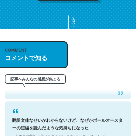
Scroll
COMMENT
これは名文。彼はとてもクレバーなんだろうなと凄く思
コメントで知る
う。英語少しでも読める人は原文もお勧め。自分はこの流
れ好き。Let’s Fucking Go. Then Covid hit. Shit.
─今のこの状況が信じられるかい？ by ラーズ・ヌートバー
記事へみんなの感想が集まる
翻訳文体なせいかわからないけど、なぜかポールオースタ
ーの短編を読んだような気持ちになった
─今のこの状況が信じられるかい？ by ラーズ・ヌートバー