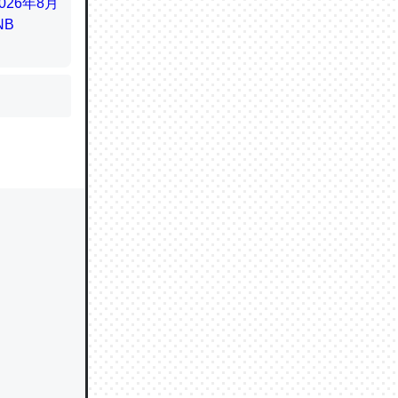
かと画策
るのでこ
的に変化し
う孝行もで
ど、それ
的に変化し