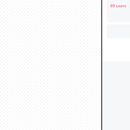
89 users
ウチもE
中。あと
れ見て生
─たまにL
た｜tayori
ちょうど同
きる。一
を実質1
─たまにL
た｜tayori