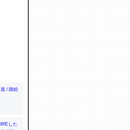
ので貴重
064121
ずっと前
ど分かり
分はエビ