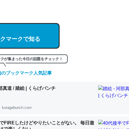
hatGPTの仕組み、特に「トークン」について解説してる記事が少ない
編来た https://isobe324649.hatenablog.com/entry/2023/03/27/
組みと限界についての考察（１） - conceptualization
クマークで知る
記事。32768トークンだと英語小説100ページ分くらい。小説でいう「
ークが集まった今日の話題をチェック！
は回収されないけど、短期記憶というには多い分量。進化すればするほ
(金)のブックマーク人気記事
くなりそう
組みと限界についての考察（１） - conceptualization
河部真道 / 踏絵 | くらげバンチ
kuragebunch.com
カルシウム少ないのか。知らんかった。調べたらコオロギのカルシウム
半でFIREしたけどやりたいことがない。 毎日遊
分の1程度。
けで楽しくない..