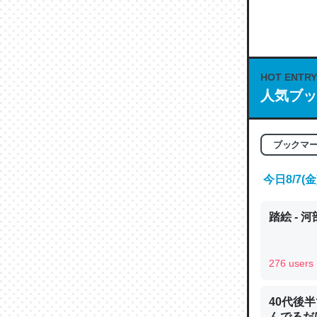
何気にC
な良記事。/続
─GPTの仕
HOT ENTRY
人気ブッ
これは良
ブックマ
の伏線」
今日8/7
やすく強
─GPTの仕
踏絵 - 
276 users
昆虫って
40代後
の600
んでるだ