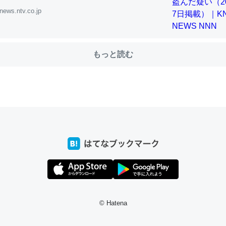
news.ntv.co.jp
choを実家に置いて４年。でたまに覗いてる。ぼちぼちRingも置こう
、Googleマップで位置情報を共有してる。電池残量や充電中かが分か
もっと読む
きてるなって分かる。
INEするくらいだった遠方の父67歳と僕。ITツール導入でコミュニケーションが劇
ni by LIFULL介護
じ理由でEcho Show 8を設定中でした。PrimeとかSpotifyを支払
生で親と会える残り時間を日数にすると1週間とかの人が多いそうだけ
00倍以上に伸ばす効果があるはず……
INEするくらいだった遠方の父67歳と僕。ITツール導入でコミュニケーションが劇
ni by LIFULL介護
© Hatena