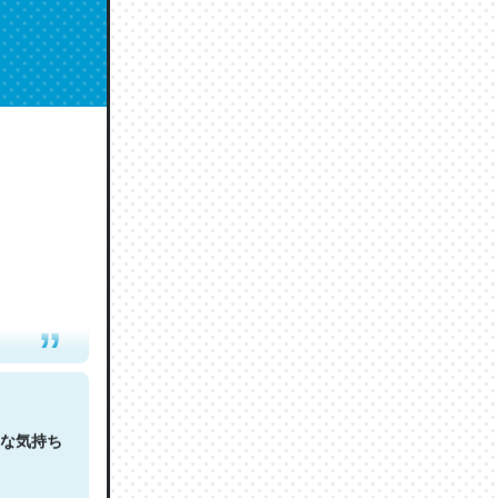
人は原文
な気持ち