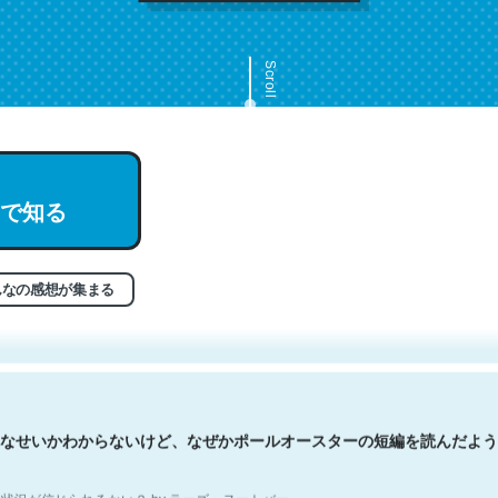
Scroll
で知る
文。彼はとてもクレバーなんだろうなと凄く思う。英語少しでも読める
分はこの流れ好き。Let’s Fucking Go. Then Covid hit. Shit.
状況が信じられるかい？ by ラーズ・ヌートバー
んなの感想が集まる
なせいかわからないけど、なぜかポールオースターの短編を読んだよう
状況が信じられるかい？ by ラーズ・ヌートバー