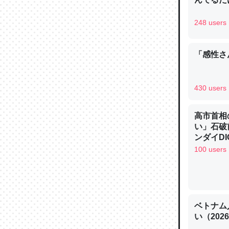
─ニュース
248 users
「感性さん
論文では
は」とあ
430 users
チンを強
─ニュース
高市首相
い」石破
ンダイDIG
100 users
これを元
類だと殻
ベトナム
─ニュース
い（202