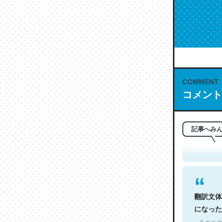
COMMENT
コメント
これは名
もお勧め。自
─今のこの
記事へみ
翻訳文体
になった
─今のこの