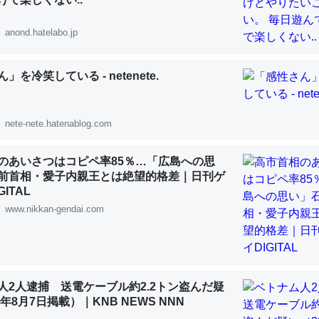
 :: 【研究発表】昆虫学の大問題＝「昆虫はなぜ海にいないのか」に関する新仮説
anond.hatelabo.jp
」を冷笑している - netenete.
「淡水はカルシウムも酸素も不足してて両方に不利だから両方が拮抗し
って面白い。海にいる鋏角類（カブトガニ・ウミグモ）はカルシウムを
nete-nete.hatenablog.com
化してる筈だが、酵素が違うのか？
 :: 【研究発表】昆虫学の大問題＝「昆虫はなぜ海にいないのか」に関する新仮説
のあいさつはコピペ率85％…「広島への思
前首相・愛子内親王とは絶望的格差｜日刊ゲ
ITAL
www.nikkan-gendai.com
に考えるとカルシウムを大量に使う脊椎動物と貝類は苦労してるんだな
を無くしてナメクジになったり努力してるし。
人2人逮捕 送電ケーブル約2.2トン盗んだ疑
 :: 【研究発表】昆虫学の大問題＝「昆虫はなぜ海にいないのか」に関する新仮説
6年8月7日掲載）｜KNB NEWS NNN