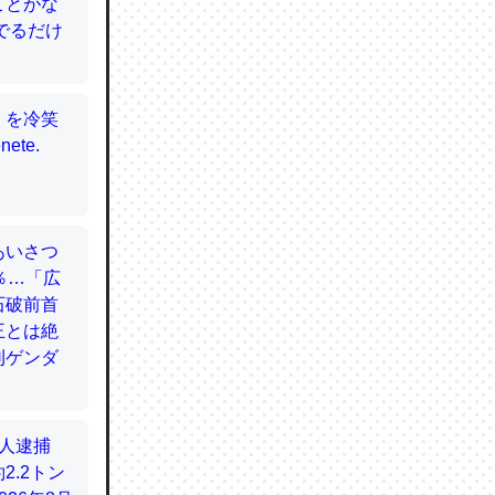
てるので
使わずキ
…。腹足