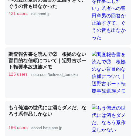
ぐうの音も出なかった
421 users
diamond.jp
これを元に考えるとカルシウムを大量に使う脊椎動物と貝
類は苦労してるんだな…。腹足類だと殻を無くしてナメク
ジになったり努力してるし。
─ニュース :: 【研究発表】昆虫学の大問題＝「昆虫はなぜ海にいな
いのか」に関する新仮説
調査報告書を読んで② 根拠のない
盲目的な信頼について｜辺野古ボー
ト転覆事故遺族メモ
125 users
note.com/beloved_tomoka
ウチもEchoを実家に置いて４年。でたまに覗いてる。ぼ
ちぼちRingも置こうかと画策中。あと、Googleマップで
位置情報を共有してる。電池残量や充電中かが分かるので
これ見て生きてるなって分かる。
もう俺達の世代には酒もダメだ、な
ろう系作品しかない
─たまにLINEするくらいだった遠方の父67歳と僕。ITツール導入で
コミュニケーションが劇的に変化した｜tayorini by LIFULL介護
166 users
anond.hatelabo.jp