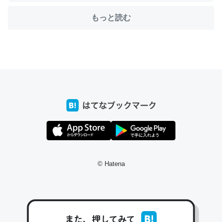
もっと読む
ちょうど同じ理由でEcho Show 8を設定中でした。Prime
とかSpotifyを支払う孝行もできる。一生で親と会える残
り時間を日数にすると1週間とかの人が多いそうだけど、
それを実質100倍以上に伸ばす効果があるはず……
─たまにLINEするくらいだった遠方の父67歳と僕。ITツール導入で
コミュニケーションが劇的に変化した｜tayorini by LIFULL介護
私も3年前ぐらいに祖母の家に設置した。ポケットWifiみ
© Hatena
たいなのでネット環境作ったけどAlexaしか使わないので
回線代ほとんどかからないですよ。参考：
https://toyoshi.hatenablog.com/entry/2019/05/15/1805
34
─たまにLINEするくらいだった遠方の父67歳と僕。ITツール導入で