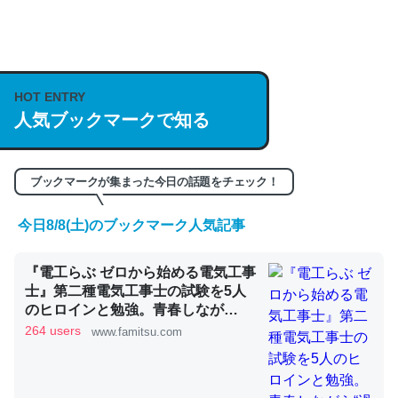
何気にChatGPTの仕組み、特に「トークン」について解
説してる記事が少ないので貴重な良記事。/続編来た
https://isobe324649.hatenablog.com/entry/2023/03/27
HOT ENTRY
/064121
人気ブックマークで知る
─GPTの仕組みと限界についての考察（１） - conceptualization
ブックマークが集まった今日の話題をチェック！
今日8/8(土)のブックマーク人気記事
これは良記事。32768トークンだと英語小説100ページ分
くらい。小説でいう「ずっと前の伏線」は回収されないけ
『電工らぶ ゼロから始める電気工事
ど、短期記憶というには多い分量。進化すればするほど分
士』第二種電気工事士の試験を5人
のヒロインと勉強。青春しなが
かりやすく強くなりそう
ら“過去問1000問”や“本番形式CBT
264 users
www.famitsu.com
─GPTの仕組みと限界についての考察（１） - conceptualization
模擬試験”で本格的に学べるノベル
ゲーム | ゲーム・エンタメ最新情報
のファミ通.com