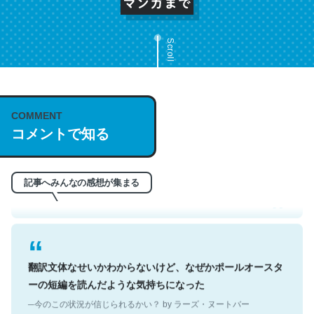
Scroll
COMMENT
これは名文。彼はとてもクレバーなんだろうなと凄く思
コメントで知る
う。英語少しでも読める人は原文もお勧め。自分はこの流
れ好き。Let’s Fucking Go. Then Covid hit. Shit.
─今のこの状況が信じられるかい？ by ラーズ・ヌートバー
記事へみんなの感想が集まる
翻訳文体なせいかわからないけど、なぜかポールオースタ
ーの短編を読んだような気持ちになった
─今のこの状況が信じられるかい？ by ラーズ・ヌートバー