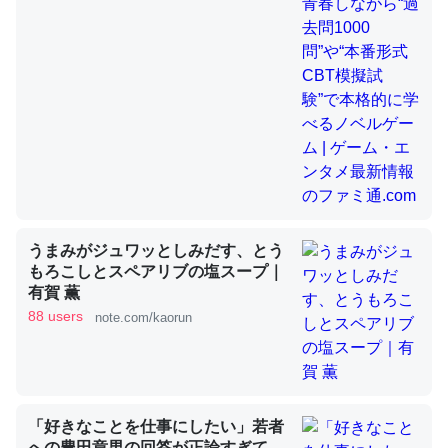
昆虫ってカルシウム少ないのか。知らんかった。調べたら
コオロギのカルシウム分はエビの600分の1程度。
─ニュース :: 【研究発表】昆虫学の大問題＝「昆虫はなぜ海にいな
いのか」に関する新仮説
うまみがジュワッとしみだす、とう
論文では「淡水はカルシウムも酸素も不足してて両方に不
もろこしとスペアリブの塩スープ｜
利だから両方が拮抗してるのでは」とあって面白い。海に
有賀 薫
いる鋏角類（カブトガニ・ウミグモ）はカルシウムを使わ
88 users
note.com/kaorun
ずキチンを強化してる筈だが、酵素が違うのか？
─ニュース :: 【研究発表】昆虫学の大問題＝「昆虫はなぜ海にいな
いのか」に関する新仮説
「好きなことを仕事にしたい」若者
への豊田章男の回答が正論すぎて、