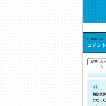
COMMENT
コメント
これは名
もお勧め。自
─今のこの
記事へみ
翻訳文体
になった
─今のこの