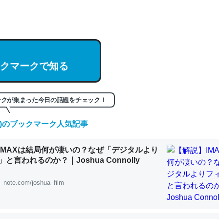
hatGPTの仕組み、特に「トークン」について解説してる記事が少ない
編来た https://isobe324649.hatenablog.com/entry/2023/03/27/
組みと限界についての考察（１） - conceptualization
クマークで知る
記事。32768トークンだと英語小説100ページ分くらい。小説でいう「
ークが集まった今日の話題をチェック！
は回収されないけど、短期記憶というには多い分量。進化すればするほ
(金)のブックマーク人気記事
くなりそう
組みと限界についての考察（１） - conceptualization
IMAXは結局何が凄いの？なぜ「デジタルより
と言われるのか？｜Joshua Connolly
note.com/joshua_film
カルシウム少ないのか。知らんかった。調べたらコオロギのカルシウム
分の1程度。