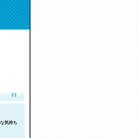
人は原文
な気持ち