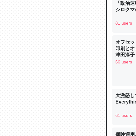
「政治運
─ニュース
シロクマ
81 users
オフセッ
論文では
印刷とオ
は」とあ
津田淳子
チンを強
66 users
─ニュース
大激怒し
Everythi
これを元
類だと殻
61 users
─ニュース
保険適用