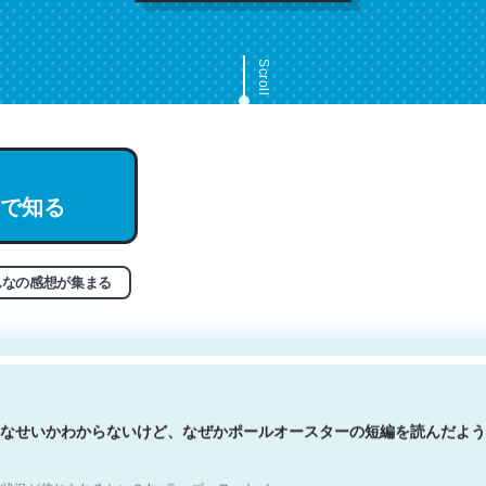
Scroll
で知る
文。彼はとてもクレバーなんだろうなと凄く思う。英語少しでも読める
分はこの流れ好き。Let’s Fucking Go. Then Covid hit. Shit.
状況が信じられるかい？ by ラーズ・ヌートバー
んなの感想が集まる
なせいかわからないけど、なぜかポールオースターの短編を読んだよう
状況が信じられるかい？ by ラーズ・ヌートバー