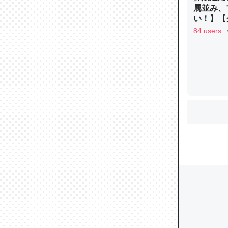
属並み、
い！】【グ
84 users
ウチもE
中。あと
れ見て生
─たまにL
た｜tayori
ちょうど同
きる。一
を実質1
─たまにL
た｜tayori