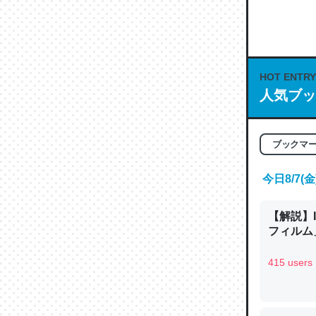
何気にC
な良記事。/続
─GPTの仕
HOT ENTRY
人気ブッ
これは良
ブックマ
の伏線」
今日8/7
やすく強
─GPTの仕
【解説】
フィルム」
415 users
昆虫って
の600