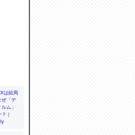
ので貴重
064121
ずっと前
ど分かり
分はエビ