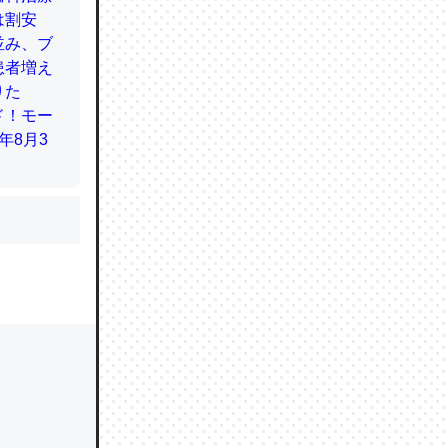
かと画策
るのでこ
的に変化し
う孝行もで
ど、それ
的に変化し