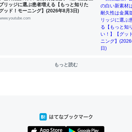
ブリッジに選ぶ患者増える【もっと知りた
ッド！モーニング】(2026年8月3日)
www.youtube.com
choを実家に置いて４年。でたまに覗いてる。ぼちぼちRingも置こう
、Googleマップで位置情報を共有してる。電池残量や充電中かが分か
きてるなって分かる。
INEするくらいだった遠方の父67歳と僕。ITツール導入でコミュニケーションが劇
ni by LIFULL介護
もっと読む
じ理由でEcho Show 8を設定中でした。PrimeとかSpotifyを支払
生で親と会える残り時間を日数にすると1週間とかの人が多いそうだけ
00倍以上に伸ばす効果があるはず……
INEするくらいだった遠方の父67歳と僕。ITツール導入でコミュニケーションが劇
ni by LIFULL介護