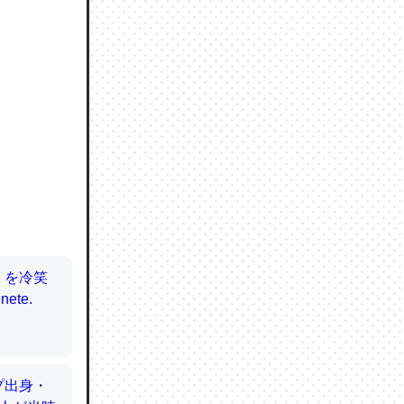
ので貴重
064121
ずっと前
ど分かり
分はエビ