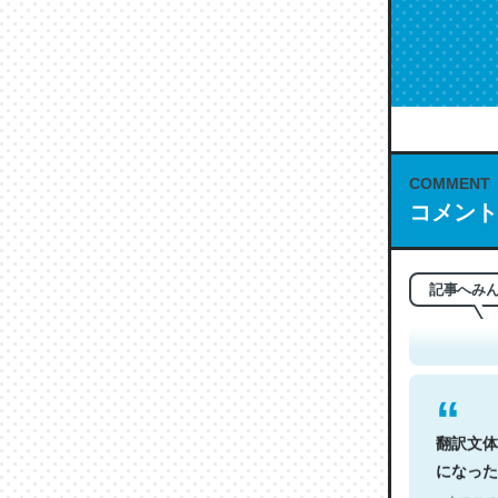
COMMENT
コメント
これは名
もお勧め。自
─今のこの
記事へみ
翻訳文体
になった
─今のこの