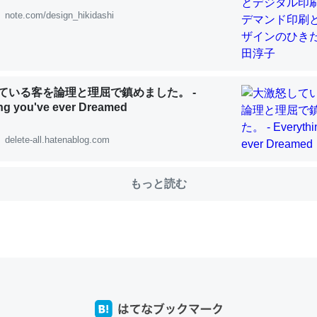
note.com/design_hikidashi
choを実家に置いて４年。でたまに覗いてる。ぼちぼちRingも置こう
、Googleマップで位置情報を共有してる。電池残量や充電中かが分か
ている客を論理と理屈で鎮めました。 -
きてるなって分かる。
ng you've ever Dreamed
INEするくらいだった遠方の父67歳と僕。ITツール導入でコミュニケーションが劇
ni by LIFULL介護
delete-all.hatenablog.com
もっと読む
じ理由でEcho Show 8を設定中でした。PrimeとかSpotifyを支払
生で親と会える残り時間を日数にすると1週間とかの人が多いそうだけ
00倍以上に伸ばす効果があるはず……
INEするくらいだった遠方の父67歳と僕。ITツール導入でコミュニケーションが劇
ni by LIFULL介護