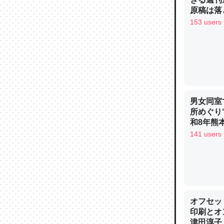
─ニュース
原稿は落
153 users
論文では
は」とあ
チンを強
男女同室
─ニュース
所めぐり
和8年熊
141 users
これを元
類だと殻
オフセッ
─ニュース
印刷とオ
津田淳子