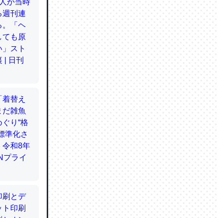
てるので
使わずキ
…。腹足