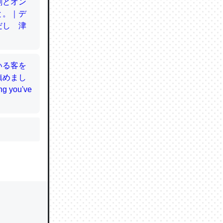
かと画策
るのでこ
的に変化し
う孝行もで
ど、それ
的に変化し