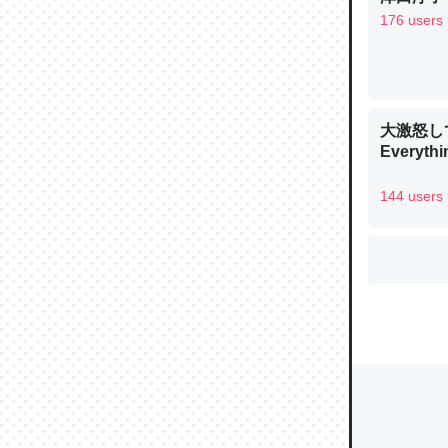
176 users
ウチもE
中。あと
大激怒し
れ見て生
Everythi
─たまにL
た｜tayori
144 users
ちょうど同
きる。一
を実質1
─たまにL
た｜tayori