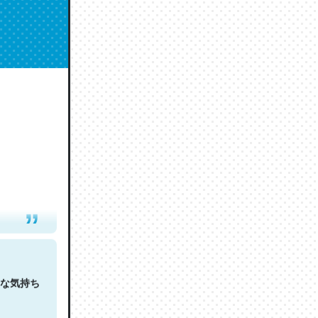
人は原文
な気持ち