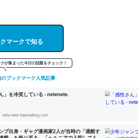
hatGPTの仕組み、特に「トークン」について解説してる記事が少ない
編来た https://isobe324649.hatenablog.com/entry/2023/03/27/
組みと限界についての考察（１） - conceptualization
クマークで知る
記事。32768トークンだと英語小説100ページ分くらい。小説でいう「
ークが集まった今日の話題をチェック！
は回収されないけど、短期記憶というには多い分量。進化すればするほ
(金)のブックマーク人気記事
くなりそう
組みと限界についての考察（１） - conceptualization
」を冷笑している - netenete.
nete-nete.hatenablog.com
カルシウム少ないのか。知らんかった。調べたらコオロギのカルシウム
ンプ出身・ギャグ漫画家2人が当時の「過酷す
分の1程度。
連載」を振り返る。「ヘルニアで入院しても