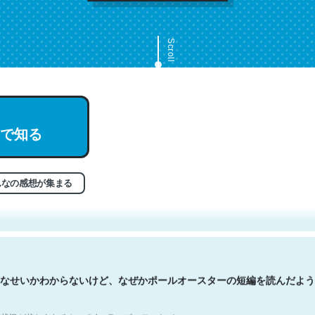
Scroll
で知る
文。彼はとてもクレバーなんだろうなと凄く思う。英語少しでも読める
分はこの流れ好き。Let’s Fucking Go. Then Covid hit. Shit.
状況が信じられるかい？ by ラーズ・ヌートバー
んなの感想が集まる
なせいかわからないけど、なぜかポールオースターの短編を読んだよう
状況が信じられるかい？ by ラーズ・ヌートバー