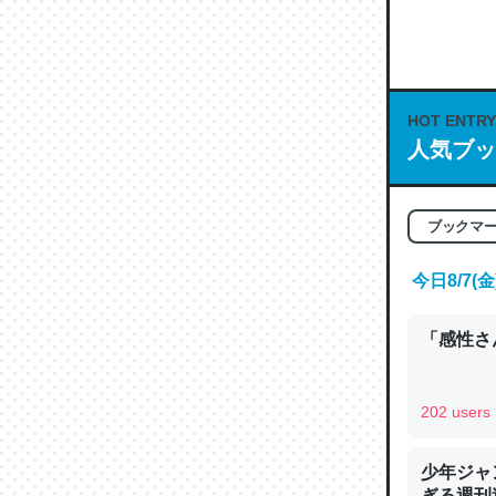
何気にC
な良記事。/続
─GPTの仕
HOT ENTRY
人気ブッ
これは良
ブックマ
の伏線」
今日8/7
やすく強
─GPTの仕
「感性さん
202 users
昆虫って
少年ジャ
の600
ぎる週刊