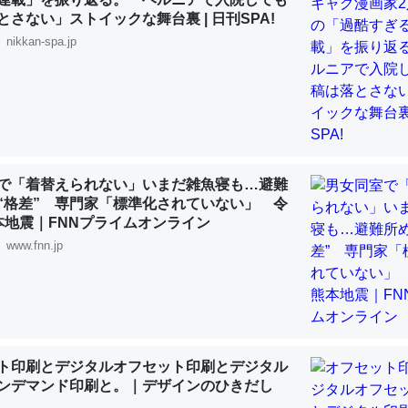
 :: 【研究発表】昆虫学の大問題＝「昆虫はなぜ海にいないのか」に関する新仮説
とさない」ストイックな舞台裏 | 日刊SPA!
nikkan-spa.jp
「淡水はカルシウムも酸素も不足してて両方に不利だから両方が拮抗し
って面白い。海にいる鋏角類（カブトガニ・ウミグモ）はカルシウムを
化してる筈だが、酵素が違うのか？
で「着替えられない」いまだ雑魚寝も…避難
 :: 【研究発表】昆虫学の大問題＝「昆虫はなぜ海にいないのか」に関する新仮説
“格差” 専門家「標準化されていない」 令
本地震｜FNNプライムオンライン
www.fnn.jp
に考えるとカルシウムを大量に使う脊椎動物と貝類は苦労してるんだな
を無くしてナメクジになったり努力してるし。
ト印刷とデジタルオフセット印刷とデジタル
 :: 【研究発表】昆虫学の大問題＝「昆虫はなぜ海にいないのか」に関する新仮説
ンデマンド印刷と。｜デザインのひきだし