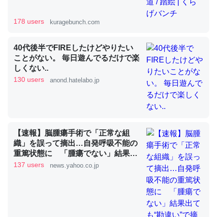
178 users
kuragebunch.com
昆虫ってカルシウム少ないのか。知らんかった。調べたら
コオロギのカルシウム分はエビの600分の1程度。
40代後半でFIREしたけどやりたい
ことがない。 毎日遊んでるだけで楽
─ニュース :: 【研究発表】昆虫学の大問題＝「昆虫はなぜ海にいな
いのか」に関する新仮説
しくない..
130 users
anond.hatelabo.jp
論文では「淡水はカルシウムも酸素も不足してて両方に不
【速報】脳腫瘍手術で「正常な組
利だから両方が拮抗してるのでは」とあって面白い。海に
織」を誤って摘出…自発呼吸不能の
重篤状態に 「腫瘍でない」結果出
いる鋏角類（カブトガニ・ウミグモ）はカルシウムを使わ
ても“勘違い”で摘出継続 通常の生
137 users
news.yahoo.co.jp
ずキチンを強化してる筈だが、酵素が違うのか？
活送っていた患者が手足も動かず
─ニュース :: 【研究発表】昆虫学の大問題＝「昆虫はなぜ海にいな
京大病院（MBSニュース） -
いのか」に関する新仮説
Yahoo!ニュース