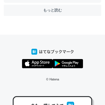
もっと読む
ちょうど同じ理由でEcho Show 8を設定中でした。Prime
とかSpotifyを支払う孝行もできる。一生で親と会える残
り時間を日数にすると1週間とかの人が多いそうだけど、
それを実質100倍以上に伸ばす効果があるはず……
─たまにLINEするくらいだった遠方の父67歳と僕。ITツール導入で
コミュニケーションが劇的に変化した｜tayorini by LIFULL介護
私も3年前ぐらいに祖母の家に設置した。ポケットWifiみ
© Hatena
たいなのでネット環境作ったけどAlexaしか使わないので
回線代ほとんどかからないですよ。参考：
https://toyoshi.hatenablog.com/entry/2019/05/15/1805
34