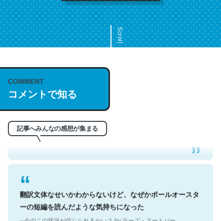
Scroll
COMMENT
これは名文。彼はとてもクレバーなんだろうなと凄く思
コメントで知る
う。英語少しでも読める人は原文もお勧め。自分はこの流
れ好き。Let’s Fucking Go. Then Covid hit. Shit.
─今のこの状況が信じられるかい？ by ラーズ・ヌートバー
記事へみんなの感想が集まる
翻訳文体なせいかわからないけど、なぜかポールオースタ
ーの短編を読んだような気持ちになった
─今のこの状況が信じられるかい？ by ラーズ・ヌートバー