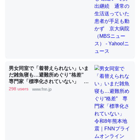
これを元に考えるとカルシウムを大量に使う脊椎動物と貝
類は苦労してるんだな…。腹足類だと殻を無くしてナメク
ジになったり努力してるし。
─ニュース :: 【研究発表】昆虫学の大問題＝「昆虫はなぜ海にいな
いのか」に関する新仮説
男女同室で「着替えられない」いま
だ雑魚寝も…避難所めぐり“格差”
専門家「標準化されていない」 令
和8年熊本地震｜FNNプライムオン
298 users
www.fnn.jp
ウチもEchoを実家に置いて４年。でたまに覗いてる。ぼ
ライン
ちぼちRingも置こうかと画策中。あと、Googleマップで
位置情報を共有してる。電池残量や充電中かが分かるので
これ見て生きてるなって分かる。
─たまにLINEするくらいだった遠方の父67歳と僕。ITツール導入で
コミュニケーションが劇的に変化した｜tayorini by LIFULL介護