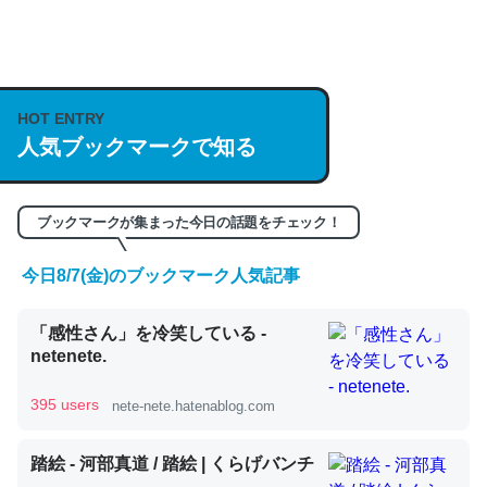
何気にChatGPTの仕組み、特に「トークン」について解
説してる記事が少ないので貴重な良記事。/続編来た
https://isobe324649.hatenablog.com/entry/2023/03/27
HOT ENTRY
/064121
人気ブックマークで知る
─GPTの仕組みと限界についての考察（１） - conceptualization
ブックマークが集まった今日の話題をチェック！
今日8/7(金)のブックマーク人気記事
これは良記事。32768トークンだと英語小説100ページ分
「感性さん」を冷笑している -
くらい。小説でいう「ずっと前の伏線」は回収されないけ
netenete.
ど、短期記憶というには多い分量。進化すればするほど分
かりやすく強くなりそう
395 users
nete-nete.hatenablog.com
─GPTの仕組みと限界についての考察（１） - conceptualization
踏絵 - 河部真道 / 踏絵 | くらげバンチ