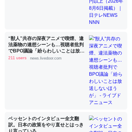
昆虫ってカルシウム少ないのか。知らんかった。調べたら
コオロギのカルシウム分はエビの600分の1程度。
─ニュース :: 【研究発表】昆虫学の大問題＝「昆虫はなぜ海にいな
“獣人”共存の深夜アニメで喫煙、違
いのか」に関する新仮説
法薬物の連想シーンも…視聴者批判
でBPO議論「紛らわしいことは放送
しないほうが」 - ライブドアニュー
211 users
news.livedoor.com
ス
論文では「淡水はカルシウムも酸素も不足してて両方に不
利だから両方が拮抗してるのでは」とあって面白い。海に
いる鋏角類（カブトガニ・ウミグモ）はカルシウムを使わ
ずキチンを強化してる筈だが、酵素が違うのか？
─ニュース :: 【研究発表】昆虫学の大問題＝「昆虫はなぜ海にいな
いのか」に関する新仮説
ベッセントのインタビュー全文翻
訳。日本の政策をやり直せとはっき
り言っている