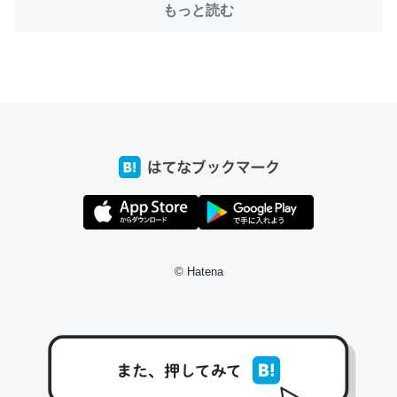
もっと読む
ちょうど同じ理由でEcho Show 8を設定中でした。Prime
とかSpotifyを支払う孝行もできる。一生で親と会える残
り時間を日数にすると1週間とかの人が多いそうだけど、
それを実質100倍以上に伸ばす効果があるはず……
─たまにLINEするくらいだった遠方の父67歳と僕。ITツール導入で
コミュニケーションが劇的に変化した｜tayorini by LIFULL介護
© Hatena
私も3年前ぐらいに祖母の家に設置した。ポケットWifiみ
たいなのでネット環境作ったけどAlexaしか使わないので
回線代ほとんどかからないですよ。参考：
https://toyoshi.hatenablog.com/entry/2019/05/15/1805
34