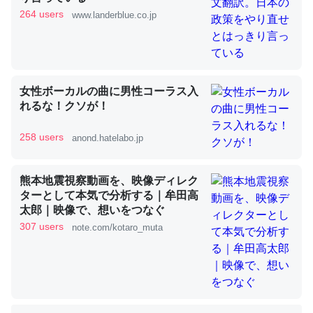
264 users
www.landerblue.co.jp
これを元に考えるとカルシウムを大量に使う脊椎動物と貝
類は苦労してるんだな…。腹足類だと殻を無くしてナメク
ジになったり努力してるし。
女性ボーカルの曲に男性コーラス入
─ニュース :: 【研究発表】昆虫学の大問題＝「昆虫はなぜ海にいな
れるな！クソが！
いのか」に関する新仮説
258 users
anond.hatelabo.jp
熊本地震視察動画を、映像ディレク
ターとして本気で分析する｜牟田高
ウチもEchoを実家に置いて４年。でたまに覗いてる。ぼ
太郎｜映像で、想いをつなぐ
ちぼちRingも置こうかと画策中。あと、Googleマップで
307 users
note.com/kotaro_muta
位置情報を共有してる。電池残量や充電中かが分かるので
これ見て生きてるなって分かる。
─たまにLINEするくらいだった遠方の父67歳と僕。ITツール導入で
コミュニケーションが劇的に変化した｜tayorini by LIFULL介護