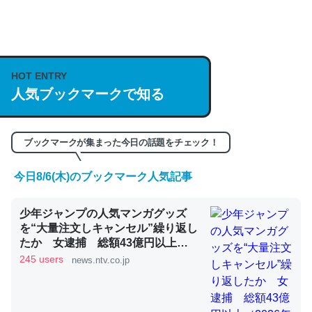
何気にChatGPTの仕組み、特に「トークン」について解
説してる記事が少ないので貴重な良記事。/続編来た
https://isobe324649.hatenablog.com/entry/2023/03/27
HOT ENTRY
人気ブックマークで知る
/064121
─GPTの仕組みと限界についての考察（１） - conceptualization
ブックマークが集まった今日の話題をチェック！
今日8/6(木)のブックマーク人気記事
これは良記事。32768トークンだと英語小説100ページ分
少年ジャンプの人気マンガグッズ
くらい。小説でいう「ずっと前の伏線」は回収されないけ
を“大量注文しキャンセル”繰り返し
ど、短期記憶というには多い分量。進化すればするほど分
たか 女逮捕 総額43億円以上
かりやすく強くなりそう
（2026年8月6日掲載）｜日テレ
245 users
news.ntv.co.jp
NEWS NNN
─GPTの仕組みと限界についての考察（１） - conceptualization