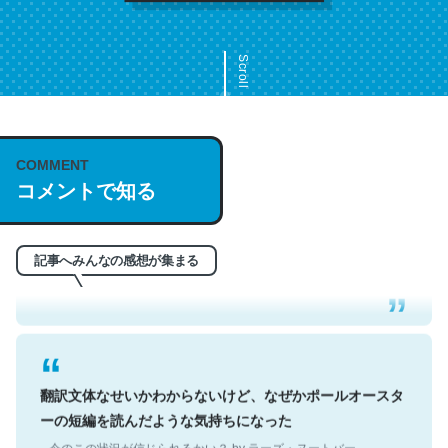
Scroll
COMMENT
これは名文。彼はとてもクレバーなんだろうなと凄く思
コメントで知る
う。英語少しでも読める人は原文もお勧め。自分はこの流
れ好き。Let’s Fucking Go. Then Covid hit. Shit.
─今のこの状況が信じられるかい？ by ラーズ・ヌートバー
記事へみんなの感想が集まる
翻訳文体なせいかわからないけど、なぜかポールオースタ
ーの短編を読んだような気持ちになった
─今のこの状況が信じられるかい？ by ラーズ・ヌートバー