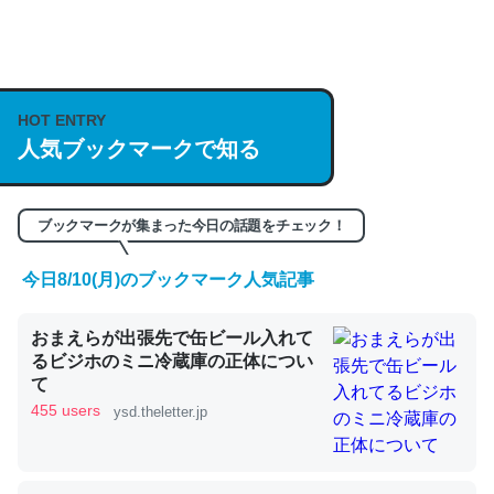
何気にChatGPTの仕組み、特に「トークン」について解
説してる記事が少ないので貴重な良記事。/続編来た
https://isobe324649.hatenablog.com/entry/2023/03/27
HOT ENTRY
/064121
人気ブックマークで知る
─GPTの仕組みと限界についての考察（１） - conceptualization
ブックマークが集まった今日の話題をチェック！
今日8/10(月)のブックマーク人気記事
これは良記事。32768トークンだと英語小説100ページ分
くらい。小説でいう「ずっと前の伏線」は回収されないけ
おまえらが出張先で缶ビール入れて
ど、短期記憶というには多い分量。進化すればするほど分
るビジホのミニ冷蔵庫の正体につい
て
かりやすく強くなりそう
455 users
ysd.theletter.jp
─GPTの仕組みと限界についての考察（１） - conceptualization