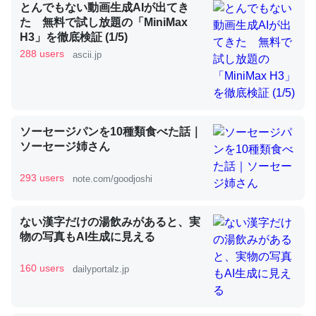
とんでもない動画生成AIが出てき
た 無料で試し放題の「MiniMax
H3」を徹底検証 (1/5)
昆虫ってカルシウム少ないのか。知らんかった。調べたら
288 users
ascii.jp
コオロギのカルシウム分はエビの600分の1程度。
─ニュース :: 【研究発表】昆虫学の大問題＝「昆虫はなぜ海にいな
いのか」に関する新仮説
ソーセージパンを10種類食べた話｜
ソーセージ姉さん
293 users
note.com/goodjoshi
論文では「淡水はカルシウムも酸素も不足してて両方に不
利だから両方が拮抗してるのでは」とあって面白い。海に
いる鋏角類（カブトガニ・ウミグモ）はカルシウムを使わ
ない漢字だけの湯飲みがあると、実
ずキチンを強化してる筈だが、酵素が違うのか？
物の写真もAI生成に見える
─ニュース :: 【研究発表】昆虫学の大問題＝「昆虫はなぜ海にいな
いのか」に関する新仮説
160 users
dailyportalz.jp