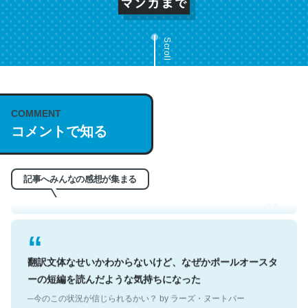
Scroll
COMMENT
これは名文。彼はとてもクレバーなんだろうなと凄く思
コメントで知る
う。英語少しでも読める人は原文もお勧め。自分はこの流
れ好き。Let’s Fucking Go. Then Covid hit. Shit.
─今のこの状況が信じられるかい？ by ラーズ・ヌートバー
記事へみんなの感想が集まる
翻訳文体なせいかわからないけど、なぜかポールオースタ
ーの短編を読んだような気持ちになった
─今のこの状況が信じられるかい？ by ラーズ・ヌートバー