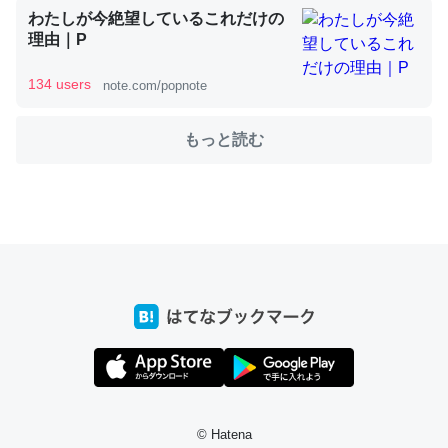
わたしが今絶望しているこれだけの
理由｜P
これを元に考えるとカルシウムを大量に使う脊椎動物と貝
類は苦労してるんだな…。腹足類だと殻を無くしてナメク
134 users
note.com/popnote
ジになったり努力してるし。
─ニュース :: 【研究発表】昆虫学の大問題＝「昆虫はなぜ海にいな
もっと読む
いのか」に関する新仮説
ウチもEchoを実家に置いて４年。でたまに覗いてる。ぼ
ちぼちRingも置こうかと画策中。あと、Googleマップで
位置情報を共有してる。電池残量や充電中かが分かるので
これ見て生きてるなって分かる。
─たまにLINEするくらいだった遠方の父67歳と僕。ITツール導入で
コミュニケーションが劇的に変化した｜tayorini by LIFULL介護
© Hatena