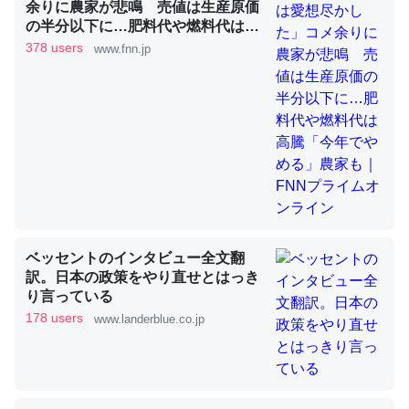
いのか」に関する新仮説
余りに農家が悲鳴 売値は生産原価
の半分以下に…肥料代や燃料代は高
騰「今年でやめる」農家も｜FNNプ
378 users
www.fnn.jp
ライムオンライン
論文では「淡水はカルシウムも酸素も不足してて両方に不
利だから両方が拮抗してるのでは」とあって面白い。海に
いる鋏角類（カブトガニ・ウミグモ）はカルシウムを使わ
ずキチンを強化してる筈だが、酵素が違うのか？
─ニュース :: 【研究発表】昆虫学の大問題＝「昆虫はなぜ海にいな
いのか」に関する新仮説
ベッセントのインタビュー全文翻
訳。日本の政策をやり直せとはっき
り言っている
178 users
www.landerblue.co.jp
これを元に考えるとカルシウムを大量に使う脊椎動物と貝
類は苦労してるんだな…。腹足類だと殻を無くしてナメク
ジになったり努力してるし。