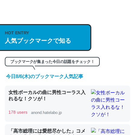
─GPTの仕組みと限界についての考察（１） - conceptualization
HOT ENTRY
人気ブックマークで知る
これは良記事。32768トークンだと英語小説100ページ分
くらい。小説でいう「ずっと前の伏線」は回収されないけ
ど、短期記憶というには多い分量。進化すればするほど分
ブックマークが集まった今日の話題をチェック！
かりやすく強くなりそう
今日8/6(木)のブックマーク人気記事
─GPTの仕組みと限界についての考察（１） - conceptualization
女性ボーカルの曲に男性コーラス入
れるな！クソが！
178 users
anond.hatelabo.jp
昆虫ってカルシウム少ないのか。知らんかった。調べたら
コオロギのカルシウム分はエビの600分の1程度。
「高市総理には愛想尽かした」コメ
─ニュース :: 【研究発表】昆虫学の大問題＝「昆虫はなぜ海にいな