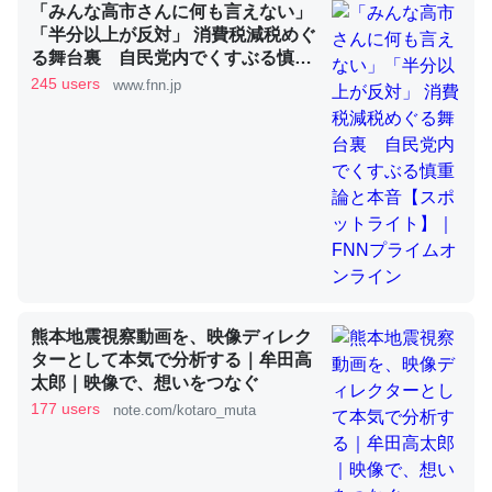
─ニュース :: 【研究発表】昆虫学の大問題＝「昆虫はなぜ海にいな
「みんな高市さんに何も言えない」
いのか」に関する新仮説
「半分以上が反対」 消費税減税めぐ
る舞台裏 自民党内でくすぶる慎重
論と本音【スポットライト】｜FNN
245 users
www.fnn.jp
プライムオンライン
ウチもEchoを実家に置いて４年。でたまに覗いてる。ぼ
ちぼちRingも置こうかと画策中。あと、Googleマップで
位置情報を共有してる。電池残量や充電中かが分かるので
これ見て生きてるなって分かる。
─たまにLINEするくらいだった遠方の父67歳と僕。ITツール導入で
コミュニケーションが劇的に変化した｜tayorini by LIFULL介護
熊本地震視察動画を、映像ディレク
ターとして本気で分析する｜牟田高
太郎｜映像で、想いをつなぐ
177 users
note.com/kotaro_muta
ちょうど同じ理由でEcho Show 8を設定中でした。Prime
とかSpotifyを支払う孝行もできる。一生で親と会える残
り時間を日数にすると1週間とかの人が多いそうだけど、