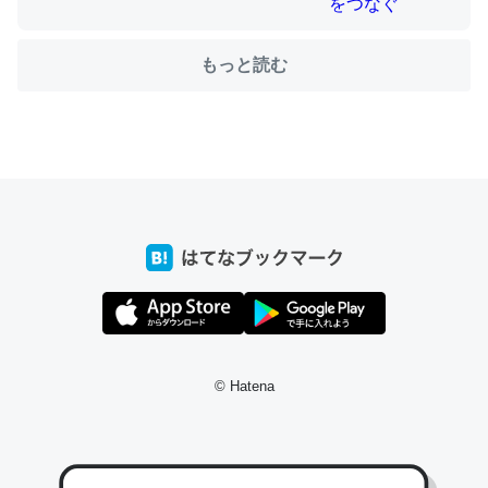
それを実質100倍以上に伸ばす効果があるはず……
─たまにLINEするくらいだった遠方の父67歳と僕。ITツール導入で
もっと読む
コミュニケーションが劇的に変化した｜tayorini by LIFULL介護
私も3年前ぐらいに祖母の家に設置した。ポケットWifiみ
たいなのでネット環境作ったけどAlexaしか使わないので
回線代ほとんどかからないですよ。参考：
https://toyoshi.hatenablog.com/entry/2019/05/15/1805
34
─たまにLINEするくらいだった遠方の父67歳と僕。ITツール導入で
コミュニケーションが劇的に変化した｜tayorini by LIFULL介護
© Hatena