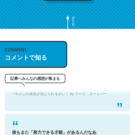
これは名文。彼はとてもクレバーなんだろうなと凄く思
Scroll
う。英語少しでも読める人は原文もお勧め。自分はこの流
れ好き。Let’s Fucking Go. Then Covid hit. Shit.
─今のこの状況が信じられるかい？ by ラーズ・ヌートバー
COMMENT
コメントで知る
翻訳文体なせいかわからないけど、なぜかポールオースタ
記事へみんなの感想が集まる
ーの短編を読んだような気持ちになった
─今のこの状況が信じられるかい？ by ラーズ・ヌートバー
彼もまた「努力できる才能」があるんだなあ