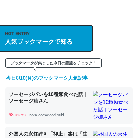
何気にChatGPTの仕組み、特に「トークン」について解
説してる記事が少ないので貴重な良記事。/続編来た
HOT ENTRY
https://isobe324649.hatenablog.com/entry/2023/03/27
人気ブックマークで知る
/064121
─GPTの仕組みと限界についての考察（１） - conceptualization
ブックマークが集まった今日の話題をチェック！
今日8/10(月)のブックマーク人気記事
これは良記事。32768トークンだと英語小説100ページ分
ソーセージパンを10種類食べた話｜
くらい。小説でいう「ずっと前の伏線」は回収されないけ
ソーセージ姉さん
ど、短期記憶というには多い分量。進化すればするほど分
かりやすく強くなりそう
98 users
note.com/goodjoshi
─GPTの仕組みと限界についての考察（１） - conceptualization
外国人の永住許可「抑止」案は「生