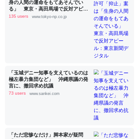
身の人間の運命をもてあそんでい
る」 東京・高田馬場で反対アピー
ル：東京新聞デジタル
135 users
www.tokyo-np.co.jp
昆虫ってカルシウム少ないのか。知らんかった。調べたら
コオロギのカルシウム分はエビの600分の1程度。
─ニュース :: 【研究発表】昆虫学の大問題＝「昆虫はなぜ海にいな
いのか」に関する新仮説
「玉城デニー知事を支えているのは
極左暴力集団など」 沖縄県議の発
論文では「淡水はカルシウムも酸素も不足してて両方に不
言に、撤回求め抗議
利だから両方が拮抗してるのでは」とあって面白い。海に
73 users
www.sankei.com
いる鋏角類（カブトガニ・ウミグモ）はカルシウムを使わ
ずキチンを強化してる筈だが、酵素が違うのか？
─ニュース :: 【研究発表】昆虫学の大問題＝「昆虫はなぜ海にいな
いのか」に関する新仮説
「ただ悲惨なだけ」脚本家が疑問