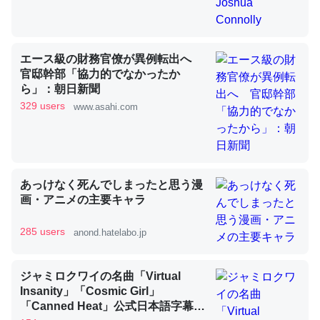
昆虫ってカルシウム少ないのか。知らんかった。調べたら
エース級の財務官僚が異例転出へ
コオロギのカルシウム分はエビの600分の1程度。
官邸幹部「協力的でなかったか
ら」：朝日新聞
─ニュース :: 【研究発表】昆虫学の大問題＝「昆虫はなぜ海にいな
いのか」に関する新仮説
329 users
www.asahi.com
あっけなく死んでしまったと思う漫
論文では「淡水はカルシウムも酸素も不足してて両方に不
画・アニメの主要キャラ
利だから両方が拮抗してるのでは」とあって面白い。海に
いる鋏角類（カブトガニ・ウミグモ）はカルシウムを使わ
285 users
anond.hatelabo.jp
ずキチンを強化してる筈だが、酵素が違うのか？
─ニュース :: 【研究発表】昆虫学の大問題＝「昆虫はなぜ海にいな
いのか」に関する新仮説
ジャミロクワイの名曲「Virtual
Insanity」「Cosmic Girl」
「Canned Heat」公式日本語字幕付