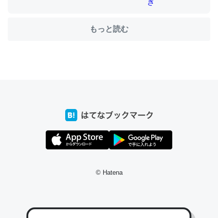
もっと読む
ちょうど同じ理由でEcho Show 8を設定中でした。Prime
とかSpotifyを支払う孝行もできる。一生で親と会える残
り時間を日数にすると1週間とかの人が多いそうだけど、
それを実質100倍以上に伸ばす効果があるはず……
─たまにLINEするくらいだった遠方の父67歳と僕。ITツール導入で
コミュニケーションが劇的に変化した｜tayorini by LIFULL介護
私も3年前ぐらいに祖母の家に設置した。ポケットWifiみ
© Hatena
たいなのでネット環境作ったけどAlexaしか使わないので
回線代ほとんどかからないですよ。参考：
https://toyoshi.hatenablog.com/entry/2019/05/15/1805
34