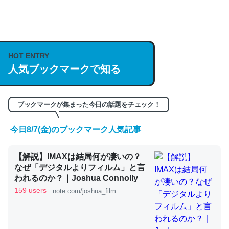
何気にChatGPTの仕組み、特に「トークン」について解
説してる記事が少ないので貴重な良記事。/続編来た
https://isobe324649.hatenablog.com/entry/2023/03/27
HOT ENTRY
/064121
人気ブックマークで知る
─GPTの仕組みと限界についての考察（１） - conceptualization
ブックマークが集まった今日の話題をチェック！
今日8/7(金)のブックマーク人気記事
これは良記事。32768トークンだと英語小説100ページ分
【解説】IMAXは結局何が凄いの？
くらい。小説でいう「ずっと前の伏線」は回収されないけ
なぜ「デジタルよりフィルム」と言
ど、短期記憶というには多い分量。進化すればするほど分
われるのか？｜Joshua Connolly
かりやすく強くなりそう
159 users
note.com/joshua_film
─GPTの仕組みと限界についての考察（１） - conceptualization