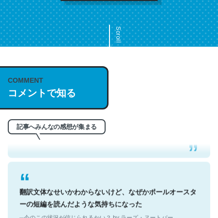
Scroll
COMMENT
これは名文。彼はとてもクレバーなんだろうなと凄く思
コメントで知る
う。英語少しでも読める人は原文もお勧め。自分はこの流
れ好き。Let’s Fucking Go. Then Covid hit. Shit.
─今のこの状況が信じられるかい？ by ラーズ・ヌートバー
記事へみんなの感想が集まる
翻訳文体なせいかわからないけど、なぜかポールオースタ
ーの短編を読んだような気持ちになった
─今のこの状況が信じられるかい？ by ラーズ・ヌートバー