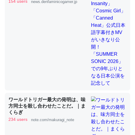
きMVがいきなり公開！「SUMMER
154 users
news.denfaminicogamer.jp
SONIC 2026」での9年ぶりとなる日
本公演を記念して
これを元に考えるとカルシウムを大量に使う脊椎動物と貝
類は苦労してるんだな…。腹足類だと殻を無くしてナメク
ジになったり努力してるし。
─ニュース :: 【研究発表】昆虫学の大問題＝「昆虫はなぜ海にいな
いのか」に関する新仮説
ウチもEchoを実家に置いて４年。でたまに覗いてる。ぼ
ちぼちRingも置こうかと画策中。あと、Googleマップで
ワールドトリガー最大の発明は、味
位置情報を共有してる。電池残量や充電中かが分かるので
方同士を殺し合わせたことだ。｜ま
これ見て生きてるなって分かる。
くらぎ
─たまにLINEするくらいだった遠方の父67歳と僕。ITツール導入で
234 users
note.com/makuragi_note
コミュニケーションが劇的に変化した｜tayorini by LIFULL介護