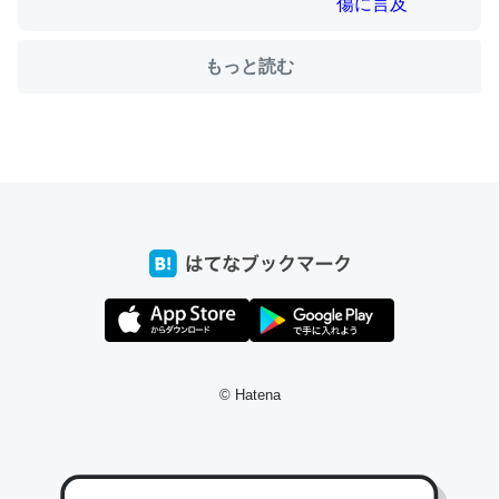
もっと読む
ちょうど同じ理由でEcho Show 8を設定中でした。Prime
とかSpotifyを支払う孝行もできる。一生で親と会える残
り時間を日数にすると1週間とかの人が多いそうだけど、
それを実質100倍以上に伸ばす効果があるはず……
─たまにLINEするくらいだった遠方の父67歳と僕。ITツール導入で
コミュニケーションが劇的に変化した｜tayorini by LIFULL介護
私も3年前ぐらいに祖母の家に設置した。ポケットWifiみ
© Hatena
たいなのでネット環境作ったけどAlexaしか使わないので
回線代ほとんどかからないですよ。参考：
https://toyoshi.hatenablog.com/entry/2019/05/15/1805
34