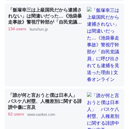
「飯塚幸三は上級国民だから逮捕さ
れない」は間違いだった…《池袋暴
これを元に考えるとカルシウムを大量に使う脊椎動物と貝
走事故》警視庁幹部が「自民党議
類は苦労してるんだな…。腹足類だと殻を無くしてナメク
員」に呼び出されても逮捕を見送っ
134 users
bunshun.jp
ジになったり努力してるし。
た理由 | 文春オンライン
─ニュース :: 【研究発表】昆虫学の大問題＝「昆虫はなぜ海にいな
いのか」に関する新仮説
ウチもEchoを実家に置いて４年。でたまに覗いてる。ぼ
ちぼちRingも置こうかと画策中。あと、Googleマップで
「誰が何と言おうと僕は日本人」
位置情報を共有してる。電池残量や充電中かが分かるので
バスケ八村塁、人種差別に関する誹
これ見て生きてるなって分かる。
謗中傷に言及
─たまにLINEするくらいだった遠方の父67歳と僕。ITツール導入で
62 users
www.sankei.com
コミュニケーションが劇的に変化した｜tayorini by LIFULL介護