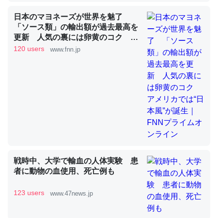
日本のマヨネーズが世界を魅了
「ソース類」の輸出額が過去最高を
昆虫ってカルシウム少ないのか。知らんかった。調べたら
更新 人気の裏には卵黄のコク ア
メリカでは“日本風”が誕生｜FNNプ
コオロギのカルシウム分はエビの600分の1程度。
120 users
www.fnn.jp
ライムオンライン
─ニュース :: 【研究発表】昆虫学の大問題＝「昆虫はなぜ海にいな
いのか」に関する新仮説
論文では「淡水はカルシウムも酸素も不足してて両方に不
利だから両方が拮抗してるのでは」とあって面白い。海に
いる鋏角類（カブトガニ・ウミグモ）はカルシウムを使わ
戦時中、大学で輸血の人体実験 患
ずキチンを強化してる筈だが、酵素が違うのか？
者に動物の血使用、死亡例も
─ニュース :: 【研究発表】昆虫学の大問題＝「昆虫はなぜ海にいな
いのか」に関する新仮説
123 users
www.47news.jp