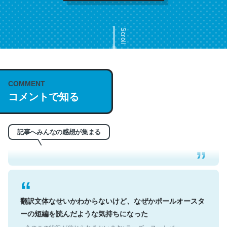
Scroll
COMMENT
これは名文。彼はとてもクレバーなんだろうなと凄く思
コメントで知る
う。英語少しでも読める人は原文もお勧め。自分はこの流
れ好き。Let’s Fucking Go. Then Covid hit. Shit.
─今のこの状況が信じられるかい？ by ラーズ・ヌートバー
記事へみんなの感想が集まる
翻訳文体なせいかわからないけど、なぜかポールオースタ
ーの短編を読んだような気持ちになった
─今のこの状況が信じられるかい？ by ラーズ・ヌートバー