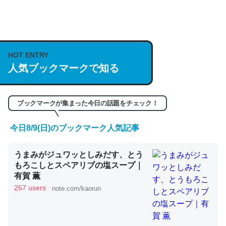
何気にChatGPTの仕組み、特に「トークン」について解
説してる記事が少ないので貴重な良記事。/続編来た
HOT ENTRY
https://isobe324649.hatenablog.com/entry/2023/03/27
人気ブックマークで知る
/064121
─GPTの仕組みと限界についての考察（１） - conceptualization
ブックマークが集まった今日の話題をチェック！
今日8/9(日)のブックマーク人気記事
これは良記事。32768トークンだと英語小説100ページ分
うまみがジュワッとしみだす、とう
くらい。小説でいう「ずっと前の伏線」は回収されないけ
もろこしとスペアリブの塩スープ｜
ど、短期記憶というには多い分量。進化すればするほど分
有賀 薫
かりやすく強くなりそう
267 users
note.com/kaorun
─GPTの仕組みと限界についての考察（１） - conceptualization