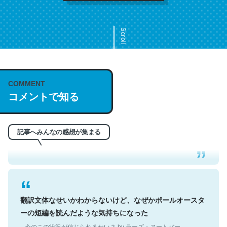
Scroll
COMMENT
これは名文。彼はとてもクレバーなんだろうなと凄く思
コメントで知る
う。英語少しでも読める人は原文もお勧め。自分はこの流
れ好き。Let’s Fucking Go. Then Covid hit. Shit.
─今のこの状況が信じられるかい？ by ラーズ・ヌートバー
記事へみんなの感想が集まる
翻訳文体なせいかわからないけど、なぜかポールオースタ
ーの短編を読んだような気持ちになった
─今のこの状況が信じられるかい？ by ラーズ・ヌートバー