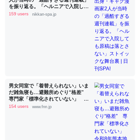
を振り返る。「ヘルニアで入院して
も原稿は落とさない」ストイックな
159 users
nikkan-spa.jp
舞台裏 | 日刊SPA!
昆虫ってカルシウム少ないのか。知らんかった。調べたら
コオロギのカルシウム分はエビの600分の1程度。
─ニュース :: 【研究発表】昆虫学の大問題＝「昆虫はなぜ海にいな
いのか」に関する新仮説
論文では「淡水はカルシウムも酸素も不足してて両方に不
男女同室で「着替えられない」いま
利だから両方が拮抗してるのでは」とあって面白い。海に
だ雑魚寝も…避難所めぐり“格差”
専門家「標準化されていない」 令
いる鋏角類（カブトガニ・ウミグモ）はカルシウムを使わ
和8年熊本地震｜FNNプライムオン
154 users
www.fnn.jp
ずキチンを強化してる筈だが、酵素が違うのか？
ライン
─ニュース :: 【研究発表】昆虫学の大問題＝「昆虫はなぜ海にいな
いのか」に関する新仮説