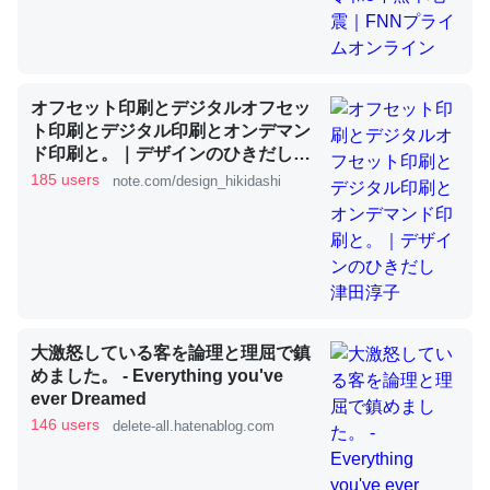
これを元に考えるとカルシウムを大量に使う脊椎動物と貝
類は苦労してるんだな…。腹足類だと殻を無くしてナメク
オフセット印刷とデジタルオフセッ
ジになったり努力してるし。
ト印刷とデジタル印刷とオンデマン
ド印刷と。｜デザインのひきだし
─ニュース :: 【研究発表】昆虫学の大問題＝「昆虫はなぜ海にいな
いのか」に関する新仮説
津田淳子
185 users
note.com/design_hikidashi
ウチもEchoを実家に置いて４年。でたまに覗いてる。ぼ
ちぼちRingも置こうかと画策中。あと、Googleマップで
大激怒している客を論理と理屈で鎮
位置情報を共有してる。電池残量や充電中かが分かるので
めました。 - Everything you've
これ見て生きてるなって分かる。
ever Dreamed
146 users
delete-all.hatenablog.com
─たまにLINEするくらいだった遠方の父67歳と僕。ITツール導入で
コミュニケーションが劇的に変化した｜tayorini by LIFULL介護