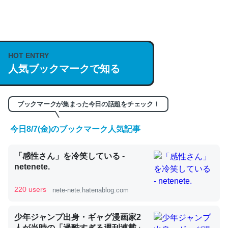
何気にChatGPTの仕組み、特に「トークン」について解
説してる記事が少ないので貴重な良記事。/続編来た
https://isobe324649.hatenablog.com/entry/2023/03/27
HOT ENTRY
人気ブックマークで知る
/064121
─GPTの仕組みと限界についての考察（１） - conceptualization
ブックマークが集まった今日の話題をチェック！
今日8/7(金)のブックマーク人気記事
これは良記事。32768トークンだと英語小説100ページ分
「感性さん」を冷笑している -
くらい。小説でいう「ずっと前の伏線」は回収されないけ
netenete.
ど、短期記憶というには多い分量。進化すればするほど分
かりやすく強くなりそう
220 users
nete-nete.hatenablog.com
─GPTの仕組みと限界についての考察（１） - conceptualization
少年ジャンプ出身・ギャグ漫画家2
人が当時の「過酷すぎる週刊連載」