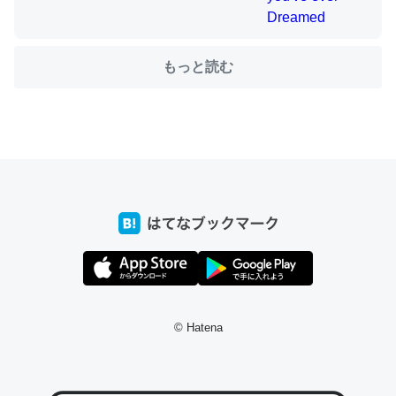
もっと読む
ちょうど同じ理由でEcho Show 8を設定中でした。Prime
とかSpotifyを支払う孝行もできる。一生で親と会える残
り時間を日数にすると1週間とかの人が多いそうだけど、
それを実質100倍以上に伸ばす効果があるはず……
─たまにLINEするくらいだった遠方の父67歳と僕。ITツール導入で
コミュニケーションが劇的に変化した｜tayorini by LIFULL介護
私も3年前ぐらいに祖母の家に設置した。ポケットWifiみ
たいなのでネット環境作ったけどAlexaしか使わないので
© Hatena
回線代ほとんどかからないですよ。参考：
https://toyoshi.hatenablog.com/entry/2019/05/15/1805
34