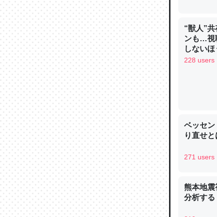
“獣人”
ンも…視
しないほ
228 users
論文では
は」とあ
チンを強
─ニュース
ベッセン
り直せと
271 users
これを元
類だと殻
熊本地震
─ニュース
分析する