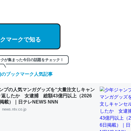
hatGPTの仕組み、特に「トークン」について解説してる記事が少ない
編来た https://isobe324649.hatenablog.com/entry/2023/03/27/
組みと限界についての考察（１） - conceptualization
クマークで知る
記事。32768トークンだと英語小説100ページ分くらい。小説でいう「
ークが集まった今日の話題をチェック！
は回収されないけど、短期記憶というには多い分量。進化すればするほ
くなりそう
(木)のブックマーク人気記事
組みと限界についての考察（１） - conceptualization
ンプの人気マンガグッズを“大量注文しキャン
り返したか 女逮捕 総額43億円以上（2026
掲載）｜日テレNEWS NNN
news.ntv.co.jp
カルシウム少ないのか。知らんかった。調べたらコオロギのカルシウム
分の1程度。
 :: 【研究発表】昆虫学の大問題＝「昆虫はなぜ海にいないのか」に関する新仮説