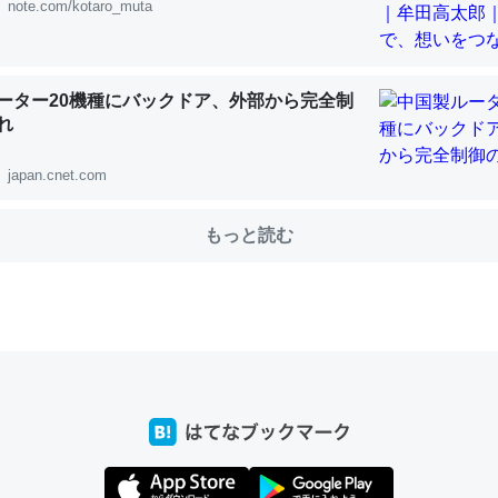
note.com/kotaro_muta
choを実家に置いて４年。でたまに覗いてる。ぼちぼちRingも置こう
ーター20機種にバックドア、外部から完全制
、Googleマップで位置情報を共有してる。電池残量や充電中かが分か
れ
きてるなって分かる。
INEするくらいだった遠方の父67歳と僕。ITツール導入でコミュニケーションが劇
japan.cnet.com
ni by LIFULL介護
もっと読む
じ理由でEcho Show 8を設定中でした。PrimeとかSpotifyを支払
生で親と会える残り時間を日数にすると1週間とかの人が多いそうだけ
00倍以上に伸ばす効果があるはず……
INEするくらいだった遠方の父67歳と僕。ITツール導入でコミュニケーションが劇
ni by LIFULL介護