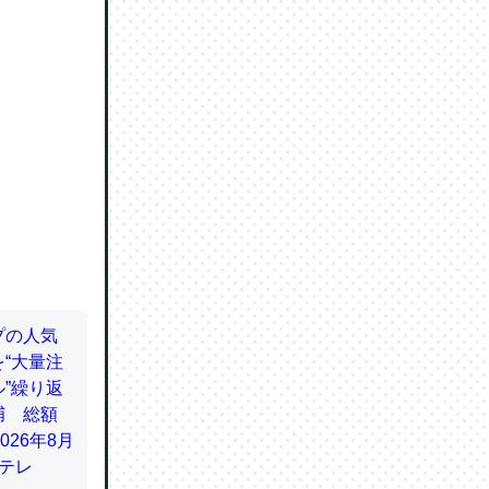
ので貴重
064121
ずっと前
ど分かり
分はエビ