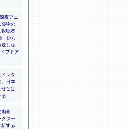
てるので
使わずキ
…。腹足