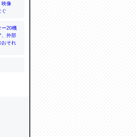
かと画策
るのでこ
的に変化し
う孝行もで
ど、それ
的に変化し