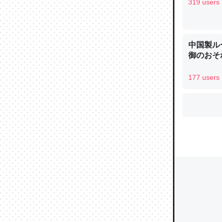
319 users
ウチもE
中国製ル
中。あと
御のおそ
れ見て生
─たまにL
177 users
た｜tayori
ちょうど同
きる。一
を実質1
─たまにL
た｜tayori