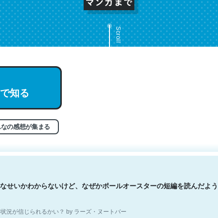
Scroll
文。彼はとてもクレバーなんだろうなと凄く思う。英語少しでも読める
で知る
分はこの流れ好き。Let’s Fucking Go. Then Covid hit. Shit.
状況が信じられるかい？ by ラーズ・ヌートバー
んなの感想が集まる
なせいかわからないけど、なぜかポールオースターの短編を読んだよう
状況が信じられるかい？ by ラーズ・ヌートバー