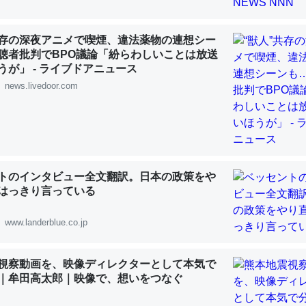
共存の深夜アニメで喫煙、違法薬物の連想シー
聴者批判でBPO議論「紛らわしいことは放送
うが」 - ライブドアニュース
news.livedoor.com
「淡水はカルシウムも酸素も不足してて両方に不利だから両方が拮抗し
って面白い。海にいる鋏角類（カブトガニ・ウミグモ）はカルシウムを
化してる筈だが、酵素が違うのか？
 :: 【研究発表】昆虫学の大問題＝「昆虫はなぜ海にいないのか」に関する新仮説
トのインタビュー全文翻訳。日本の政策をや
はっきり言っている
www.landerblue.co.jp
に考えるとカルシウムを大量に使う脊椎動物と貝類は苦労してるんだな
を無くしてナメクジになったり努力してるし。
視察動画を、映像ディレクターとして本気で
 :: 【研究発表】昆虫学の大問題＝「昆虫はなぜ海にいないのか」に関する新仮説
｜牟田高太郎｜映像で、想いをつなぐ