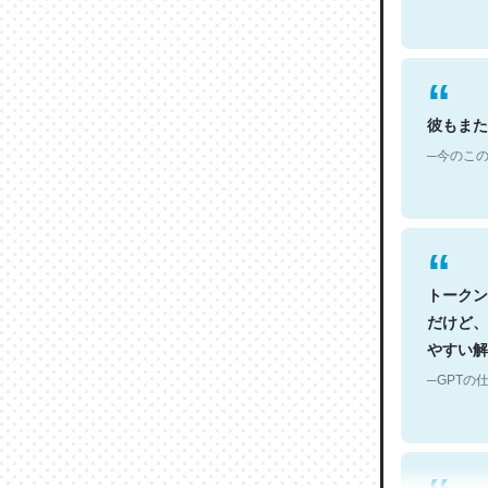
彼もまた
─今のこの
トークン
だけど、
やすい解
─GPTの仕