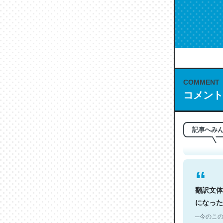
COMMENT
これは名
コメント
もお勧め。自
─今のこの
記事へみ
翻訳文体
になった
─今のこの