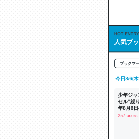
何気にC
な良記事。/続
─GPTの仕
HOT ENTRY
人気ブッ
これは良
ブックマ
の伏線」
やすく強
今日8/6
─GPTの仕
少年ジャ
セル”繰
年8月6日
257 users
昆虫って
の600
─ニュース