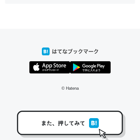
ちょうど同じ理由でEcho Show 8を設定中でした。Prime
とかSpotifyを支払う孝行もできる。一生で親と会える残
り時間を日数にすると1週間とかの人が多いそうだけど、
それを実質100倍以上に伸ばす効果があるはず……
─たまにLINEするくらいだった遠方の父67歳と僕。ITツール導入で
コミュニケーションが劇的に変化した｜tayorini by LIFULL介護
© Hatena
私も3年前ぐらいに祖母の家に設置した。ポケットWifiみ
たいなのでネット環境作ったけどAlexaしか使わないので
回線代ほとんどかからないですよ。参考：
https://toyoshi.hatenablog.com/entry/2019/05/15/1805
34