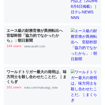
昆虫ってカルシウム少ないのか。知らんかった。調べたら
コオロギのカルシウム分はエビの600分の1程度。
─ニュース :: 【研究発表】昆虫学の大問題＝「昆虫はなぜ海にいな
エース級の財務官僚が異例転出へ
いのか」に関する新仮説
官邸幹部「協力的でなかったか
ら」：朝日新聞
144 users
www.asahi.com
論文では「淡水はカルシウムも酸素も不足してて両方に不
利だから両方が拮抗してるのでは」とあって面白い。海に
ワールドトリガー最大の発明は、味
いる鋏角類（カブトガニ・ウミグモ）はカルシウムを使わ
方同士を殺し合わせたことだ。｜ま
ずキチンを強化してる筈だが、酵素が違うのか？
くらぎ
─ニュース :: 【研究発表】昆虫学の大問題＝「昆虫はなぜ海にいな
161 users
note.com/makuragi_note
いのか」に関する新仮説