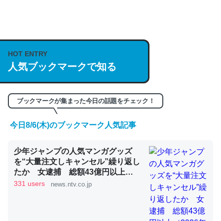
何気にChatGPTの仕組み、特に「トークン」について解
説してる記事が少ないので貴重な良記事。/続編来た
https://isobe324649.hatenablog.com/entry/2023/03/27
HOT ENTRY
人気ブックマークで知る
/064121
─GPTの仕組みと限界についての考察（１） - conceptualization
ブックマークが集まった今日の話題をチェック！
今日8/6(木)のブックマーク人気記事
これは良記事。32768トークンだと英語小説100ページ分
少年ジャンプの人気マンガグッズ
くらい。小説でいう「ずっと前の伏線」は回収されないけ
を“大量注文しキャンセル”繰り返し
ど、短期記憶というには多い分量。進化すればするほど分
たか 女逮捕 総額43億円以上
かりやすく強くなりそう
（2026年8月6日掲載）｜日テレ
331 users
news.ntv.co.jp
NEWS NNN
─GPTの仕組みと限界についての考察（１） - conceptualization