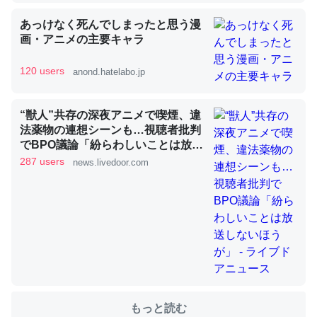
あっけなく死んでしまったと思う漫
画・アニメの主要キャラ
これを元に考えるとカルシウムを大量に使う脊椎動物と貝
類は苦労してるんだな…。腹足類だと殻を無くしてナメク
120 users
anond.hatelabo.jp
ジになったり努力してるし。
─ニュース :: 【研究発表】昆虫学の大問題＝「昆虫はなぜ海にいな
いのか」に関する新仮説
“獣人”共存の深夜アニメで喫煙、違
法薬物の連想シーンも…視聴者批判
でBPO議論「紛らわしいことは放送
しないほうが」 - ライブドアニュー
287 users
news.livedoor.com
ス
ウチもEchoを実家に置いて４年。でたまに覗いてる。ぼ
ちぼちRingも置こうかと画策中。あと、Googleマップで
位置情報を共有してる。電池残量や充電中かが分かるので
これ見て生きてるなって分かる。
─たまにLINEするくらいだった遠方の父67歳と僕。ITツール導入で
コミュニケーションが劇的に変化した｜tayorini by LIFULL介護
もっと読む