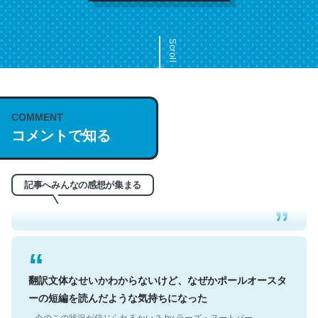
Scroll
COMMENT
これは名文。彼はとてもクレバーなんだろうなと凄く思
コメントで知る
う。英語少しでも読める人は原文もお勧め。自分はこの流
れ好き。Let’s Fucking Go. Then Covid hit. Shit.
─今のこの状況が信じられるかい？ by ラーズ・ヌートバー
記事へみんなの感想が集まる
翻訳文体なせいかわからないけど、なぜかポールオースタ
ーの短編を読んだような気持ちになった
─今のこの状況が信じられるかい？ by ラーズ・ヌートバー