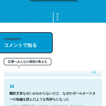
Scroll
COMMENT
これは名文。彼はとてもクレバーなんだろうなと凄く思
コメントで知る
う。英語少しでも読める人は原文もお勧め。自分はこの流
れ好き。Let’s Fucking Go. Then Covid hit. Shit.
─今のこの状況が信じられるかい？ by ラーズ・ヌートバー
記事へみんなの感想が集まる
翻訳文体なせいかわからないけど、なぜかポールオースタ
ーの短編を読んだような気持ちになった
─今のこの状況が信じられるかい？ by ラーズ・ヌートバー