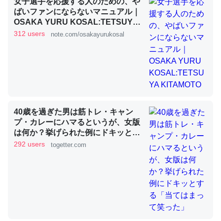
女子選手を応援する人のための、や
ばいファンにならないマニュアル｜
OSAKA YURU KOSAL:TETSUYA
KITAMOTO
これを元に考えるとカルシウムを大量に使う脊椎動物と貝
312 users
note.com/osakayurukosal
類は苦労してるんだな…。腹足類だと殻を無くしてナメク
ジになったり努力してるし。
─ニュース :: 【研究発表】昆虫学の大問題＝「昆虫はなぜ海にいな
いのか」に関する新仮説
40歳を過ぎた男は筋トレ・キャン
プ・カレーにハマるというが、女版
は何か？挙げられた例にドキッとす
ウチもEchoを実家に置いて４年。でたまに覗いてる。ぼ
る「当てはまって笑った」
292 users
togetter.com
ちぼちRingも置こうかと画策中。あと、Googleマップで
位置情報を共有してる。電池残量や充電中かが分かるので
これ見て生きてるなって分かる。
─たまにLINEするくらいだった遠方の父67歳と僕。ITツール導入で
コミュニケーションが劇的に変化した｜tayorini by LIFULL介護