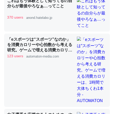
これはもう体験として知ってるの自
分らが最後やろなぁ…ってこと
370 users
anond.hatelabo.jp
昆虫ってカルシウム少ないのか。知らんかった。調べたら
コオロギのカルシウム分はエビの600分の1程度。
─ニュース :: 【研究発表】昆虫学の大問題＝「昆虫はなぜ海にいな
いのか」に関する新仮説
「eスポーツは“スポーツ”なのか」
を消費カロリーや心拍数から考える
研究。ゲームで増える消費カロリー
は、1時間で大体ちくわ1本分 -
123 users
automaton-media.com
AUTOMATON
論文では「淡水はカルシウムも酸素も不足してて両方に不
利だから両方が拮抗してるのでは」とあって面白い。海に
いる鋏角類（カブトガニ・ウミグモ）はカルシウムを使わ
ずキチンを強化してる筈だが、酵素が違うのか？
─ニュース :: 【研究発表】昆虫学の大問題＝「昆虫はなぜ海にいな
いのか」に関する新仮説