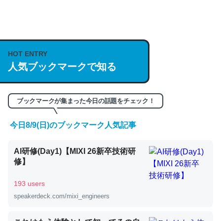
何気にChatGPTの仕組み、特に「トークン」について解
説してる記事が少ないので貴重な良記事。/続編来た
https://isobe324649.hatenablog.com/entry/2023/03/27
HOT ENTRY
人気ブックマークで知る
/064121
─GPTの仕組みと限界についての考察（１） - conceptualization
ブックマークが集まった今日の話題をチェック！
今日8/9(日)のブックマーク人気記事
これは良記事。32768トークンだと英語小説100ページ分
AI研修(Day1)【MIXI 26新卒技術研
くらい。小説でいう「ずっと前の伏線」は回収されないけ
修】
ど、短期記憶というには多い分量。進化すればするほど分
かりやすく強くなりそう
193 users
─GPTの仕組みと限界についての考察（１） - conceptualization
speakerdeck.com/mixi_engineers