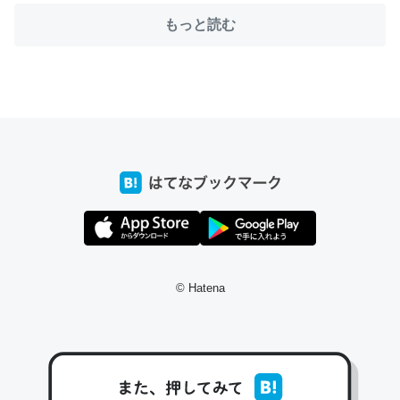
もっと読む
ちょうど同じ理由でEcho Show 8を設定中でした。Prime
とかSpotifyを支払う孝行もできる。一生で親と会える残
り時間を日数にすると1週間とかの人が多いそうだけど、
それを実質100倍以上に伸ばす効果があるはず……
─たまにLINEするくらいだった遠方の父67歳と僕。ITツール導入で
コミュニケーションが劇的に変化した｜tayorini by LIFULL介護
© Hatena
私も3年前ぐらいに祖母の家に設置した。ポケットWifiみ
たいなのでネット環境作ったけどAlexaしか使わないので
回線代ほとんどかからないですよ。参考：
https://toyoshi.hatenablog.com/entry/2019/05/15/1805
34