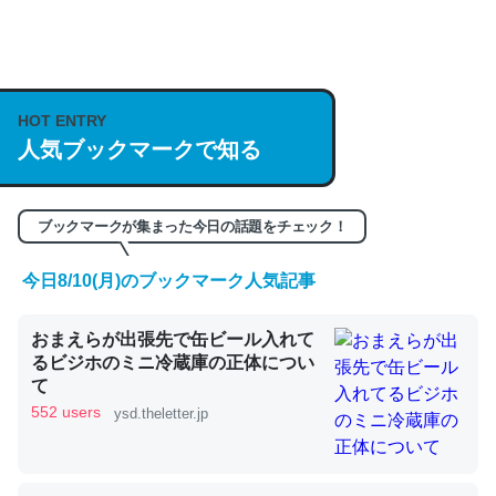
何気にChatGPTの仕組み、特に「トークン」について解
説してる記事が少ないので貴重な良記事。/続編来た
https://isobe324649.hatenablog.com/entry/2023/03/27
HOT ENTRY
人気ブックマークで知る
/064121
─GPTの仕組みと限界についての考察（１） - conceptualization
ブックマークが集まった今日の話題をチェック！
今日8/10(月)のブックマーク人気記事
これは良記事。32768トークンだと英語小説100ページ分
おまえらが出張先で缶ビール入れて
くらい。小説でいう「ずっと前の伏線」は回収されないけ
るビジホのミニ冷蔵庫の正体につい
ど、短期記憶というには多い分量。進化すればするほど分
て
かりやすく強くなりそう
552 users
ysd.theletter.jp
─GPTの仕組みと限界についての考察（１） - conceptualization