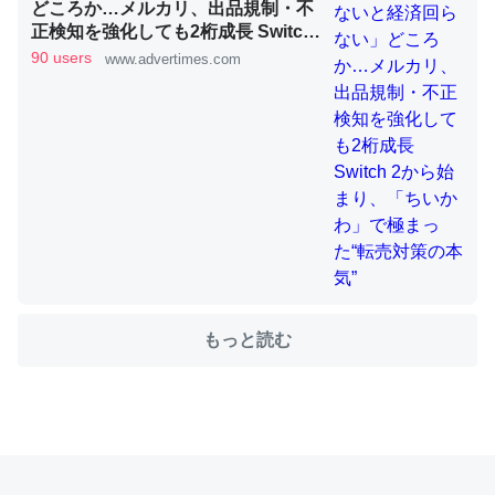
どころか…メルカリ、出品規制・不
正検知を強化しても2桁成長 Switch
2から始まり、「ちいかわ」で極ま
90 users
www.advertimes.com
これを元に考えるとカルシウムを大量に使う脊椎動物と貝
った“転売対策の本気”
類は苦労してるんだな…。腹足類だと殻を無くしてナメク
ジになったり努力してるし。
─ニュース :: 【研究発表】昆虫学の大問題＝「昆虫はなぜ海にいな
いのか」に関する新仮説
ウチもEchoを実家に置いて４年。でたまに覗いてる。ぼ
もっと読む
ちぼちRingも置こうかと画策中。あと、Googleマップで
位置情報を共有してる。電池残量や充電中かが分かるので
これ見て生きてるなって分かる。
─たまにLINEするくらいだった遠方の父67歳と僕。ITツール導入で
コミュニケーションが劇的に変化した｜tayorini by LIFULL介護