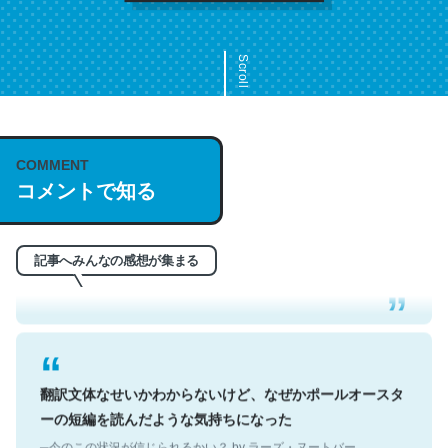
Scroll
COMMENT
これは名文。彼はとてもクレバーなんだろうなと凄く思
コメントで知る
う。英語少しでも読める人は原文もお勧め。自分はこの流
れ好き。Let’s Fucking Go. Then Covid hit. Shit.
─今のこの状況が信じられるかい？ by ラーズ・ヌートバー
記事へみんなの感想が集まる
翻訳文体なせいかわからないけど、なぜかポールオースタ
ーの短編を読んだような気持ちになった
─今のこの状況が信じられるかい？ by ラーズ・ヌートバー