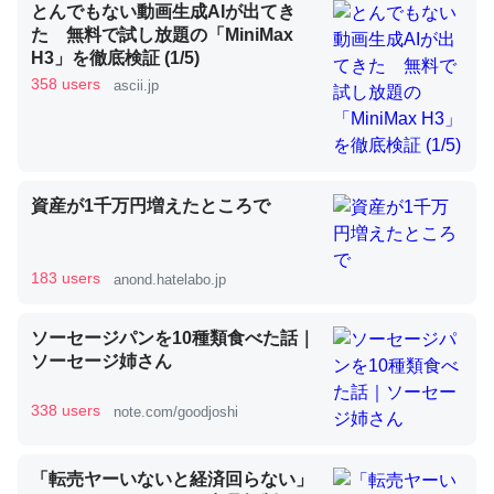
とんでもない動画生成AIが出てき
た 無料で試し放題の「MiniMax
H3」を徹底検証 (1/5)
昆虫ってカルシウム少ないのか。知らんかった。調べたら
358 users
ascii.jp
コオロギのカルシウム分はエビの600分の1程度。
─ニュース :: 【研究発表】昆虫学の大問題＝「昆虫はなぜ海にいな
いのか」に関する新仮説
資産が1千万円増えたところで
183 users
anond.hatelabo.jp
論文では「淡水はカルシウムも酸素も不足してて両方に不
利だから両方が拮抗してるのでは」とあって面白い。海に
ソーセージパンを10種類食べた話｜
いる鋏角類（カブトガニ・ウミグモ）はカルシウムを使わ
ソーセージ姉さん
ずキチンを強化してる筈だが、酵素が違うのか？
─ニュース :: 【研究発表】昆虫学の大問題＝「昆虫はなぜ海にいな
338 users
note.com/goodjoshi
いのか」に関する新仮説
「転売ヤーいないと経済回らない」