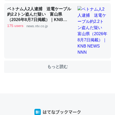
ベトナム人2人逮捕 送電ケーブル
約2.2トン盗んだ疑い 富山県
これを元に考えるとカルシウムを大量に使う脊椎動物と貝
（2026年8月7日掲載）｜KNB
類は苦労してるんだな…。腹足類だと殻を無くしてナメク
NEWS NNN
175 users
news.ntv.co.jp
ジになったり努力してるし。
─ニュース :: 【研究発表】昆虫学の大問題＝「昆虫はなぜ海にいな
いのか」に関する新仮説
もっと読む
ウチもEchoを実家に置いて４年。でたまに覗いてる。ぼ
ちぼちRingも置こうかと画策中。あと、Googleマップで
位置情報を共有してる。電池残量や充電中かが分かるので
これ見て生きてるなって分かる。
─たまにLINEするくらいだった遠方の父67歳と僕。ITツール導入で
コミュニケーションが劇的に変化した｜tayorini by LIFULL介護