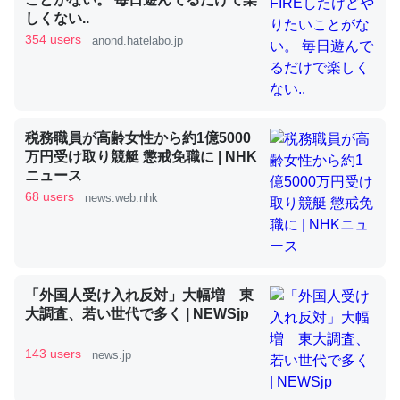
しくない..
354 users
anond.hatelabo.jp
昆虫ってカルシウム少ないのか。知らんかった。調べたら
コオロギのカルシウム分はエビの600分の1程度。
─ニュース :: 【研究発表】昆虫学の大問題＝「昆虫はなぜ海にいな
いのか」に関する新仮説
税務職員が高齢女性から約1億5000
万円受け取り競艇 懲戒免職に | NHK
ニュース
68 users
news.web.nhk
論文では「淡水はカルシウムも酸素も不足してて両方に不
利だから両方が拮抗してるのでは」とあって面白い。海に
いる鋏角類（カブトガニ・ウミグモ）はカルシウムを使わ
「外国人受け入れ反対」大幅増 東
ずキチンを強化してる筈だが、酵素が違うのか？
大調査、若い世代で多く | NEWSjp
─ニュース :: 【研究発表】昆虫学の大問題＝「昆虫はなぜ海にいな
いのか」に関する新仮説
143 users
news.jp