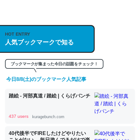
何気にChatGPTの仕組み、特に「トークン」について解
説してる記事が少ないので貴重な良記事。/続編来た
https://isobe324649.hatenablog.com/entry/2023/03/27
HOT ENTRY
人気ブックマークで知る
/064121
─GPTの仕組みと限界についての考察（１） - conceptualization
ブックマークが集まった今日の話題をチェック！
今日8/8(土)のブックマーク人気記事
これは良記事。32768トークンだと英語小説100ページ分
踏絵 - 河部真道 / 踏絵 | くらげバンチ
くらい。小説でいう「ずっと前の伏線」は回収されないけ
ど、短期記憶というには多い分量。進化すればするほど分
かりやすく強くなりそう
437 users
kuragebunch.com
─GPTの仕組みと限界についての考察（１） - conceptualization
40代後半でFIREしたけどやりたい
ことがない。 毎日遊んでるだけで楽