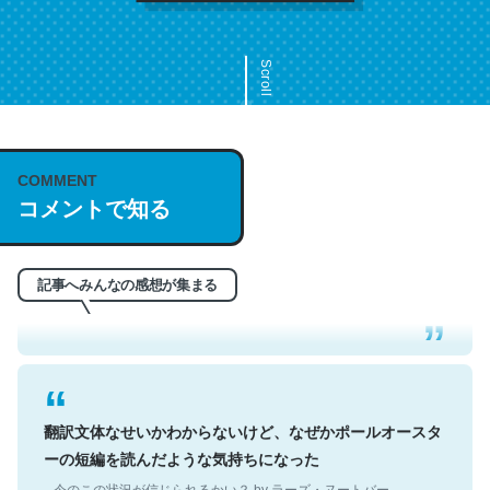
Scroll
COMMENT
これは名文。彼はとてもクレバーなんだろうなと凄く思
コメントで知る
う。英語少しでも読める人は原文もお勧め。自分はこの流
れ好き。Let’s Fucking Go. Then Covid hit. Shit.
─今のこの状況が信じられるかい？ by ラーズ・ヌートバー
記事へみんなの感想が集まる
翻訳文体なせいかわからないけど、なぜかポールオースタ
ーの短編を読んだような気持ちになった
─今のこの状況が信じられるかい？ by ラーズ・ヌートバー