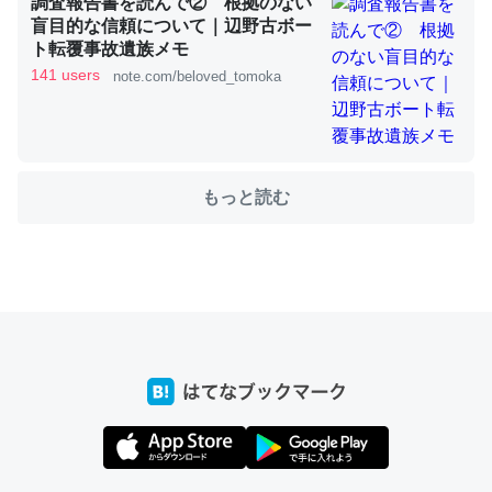
調査報告書を読んで② 根拠のない
盲目的な信頼について｜辺野古ボー
ト転覆事故遺族メモ
ちょうど同じ理由でEcho Show 8を設定中でした。Prime
141 users
note.com/beloved_tomoka
とかSpotifyを支払う孝行もできる。一生で親と会える残
り時間を日数にすると1週間とかの人が多いそうだけど、
それを実質100倍以上に伸ばす効果があるはず……
─たまにLINEするくらいだった遠方の父67歳と僕。ITツール導入で
もっと読む
コミュニケーションが劇的に変化した｜tayorini by LIFULL介護
私も3年前ぐらいに祖母の家に設置した。ポケットWifiみ
たいなのでネット環境作ったけどAlexaしか使わないので
回線代ほとんどかからないですよ。参考：
https://toyoshi.hatenablog.com/entry/2019/05/15/1805
34
─たまにLINEするくらいだった遠方の父67歳と僕。ITツール導入で