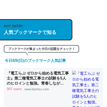
何気にChatGPTの仕組み、特に「トークン」について解
説してる記事が少ないので貴重な良記事。/続編来た
https://isobe324649.hatenablog.com/entry/2023/03/27
HOT ENTRY
/064121
人気ブックマークで知る
─GPTの仕組みと限界についての考察（１） - conceptualization
ブックマークが集まった今日の話題をチェック！
今日8/9(日)のブックマーク人気記事
これは良記事。32768トークンだと英語小説100ページ分
くらい。小説でいう「ずっと前の伏線」は回収されないけ
『電工らぶ ゼロから始める電気工事
ど、短期記憶というには多い分量。進化すればするほど分
士』第二種電気工事士の試験を5人
かりやすく強くなりそう
のヒロインと勉強。青春しなが
ら“過去問1000問”や“本番形式CBT
307 users
www.famitsu.com
─GPTの仕組みと限界についての考察（１） - conceptualization
模擬試験”で本格的に学べるノベル
ゲーム | ゲーム・エンタメ最新情報
のファミ通.com