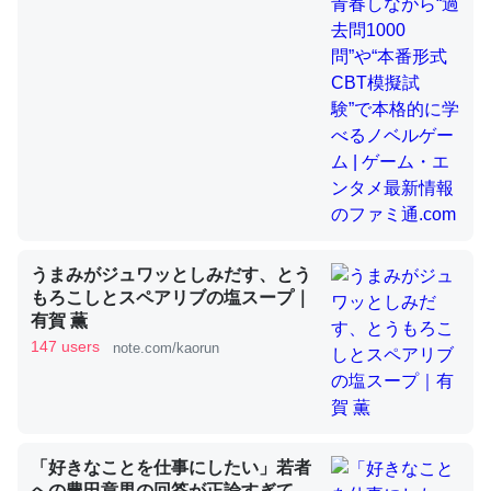
昆虫ってカルシウム少ないのか。知らんかった。調べたら
コオロギのカルシウム分はエビの600分の1程度。
─ニュース :: 【研究発表】昆虫学の大問題＝「昆虫はなぜ海にいな
いのか」に関する新仮説
論文では「淡水はカルシウムも酸素も不足してて両方に不
うまみがジュワッとしみだす、とう
もろこしとスペアリブの塩スープ｜
利だから両方が拮抗してるのでは」とあって面白い。海に
有賀 薫
いる鋏角類（カブトガニ・ウミグモ）はカルシウムを使わ
147 users
note.com/kaorun
ずキチンを強化してる筈だが、酵素が違うのか？
─ニュース :: 【研究発表】昆虫学の大問題＝「昆虫はなぜ海にいな
いのか」に関する新仮説
「好きなことを仕事にしたい」若者
への豊田章男の回答が正論すぎて、