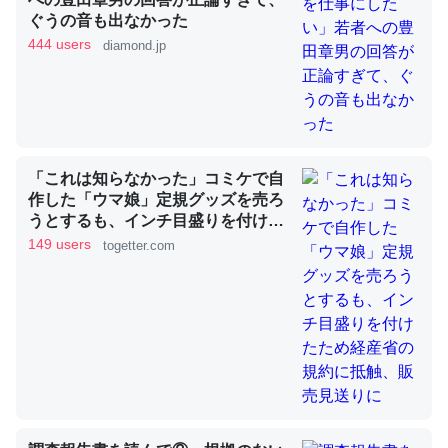
ぐうの音も出なかった
444 users
diamond.jp
これを元に考えるとカルシウムを大量に使う脊椎動物と貝
類は苦労してるんだな…。腹足類だと殻を無くしてナメク
ジになったり努力してるし。
─ニュース :: 【研究発表】昆虫学の大問題＝「昆虫はなぜ海にいな
いのか」に関する新仮説
「これは知らなかった」コミケで自
作した「ウマ娘」定規グッズを売ろ
うとするも、インチ目盛りを付けた
ため経産省の規約に抵触、販売見送
149 users
togetter.com
りに
ウチもEchoを実家に置いて４年。でたまに覗いてる。ぼ
ちぼちRingも置こうかと画策中。あと、Googleマップで
位置情報を共有してる。電池残量や充電中かが分かるので
これ見て生きてるなって分かる。
─たまにLINEするくらいだった遠方の父67歳と僕。ITツール導入で
コミュニケーションが劇的に変化した｜tayorini by LIFULL介護