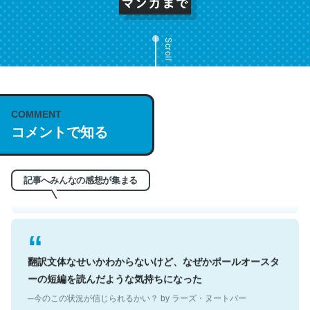
Scroll
これは名文。彼はとてもクレバーなんだろうなと凄く思
COMMENT
う。英語少しでも読める人は原文もお勧め。自分はこの流
コメントで知る
れ好き。Let’s Fucking Go. Then Covid hit. Shit.
─今のこの状況が信じられるかい？ by ラーズ・ヌートバー
記事へみんなの感想が集まる
翻訳文体なせいかわからないけど、なぜかポールオースタ
ーの短編を読んだような気持ちになった
─今のこの状況が信じられるかい？ by ラーズ・ヌートバー