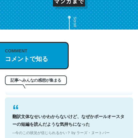
Scroll
これは名文。彼はとてもクレバーなんだろうなと凄く思
COMMENT
コメントで知る
う。英語少しでも読める人は原文もお勧め。自分はこの流
れ好き。Let’s Fucking Go. Then Covid hit. Shit.
─今のこの状況が信じられるかい？ by ラーズ・ヌートバー
記事へみんなの感想が集まる
翻訳文体なせいかわからないけど、なぜかポールオースタ
ーの短編を読んだような気持ちになった
─今のこの状況が信じられるかい？ by ラーズ・ヌートバー