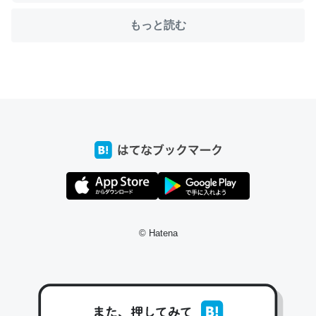
もっと読む
ちょうど同じ理由でEcho Show 8を設定中でした。Prime
とかSpotifyを支払う孝行もできる。一生で親と会える残
り時間を日数にすると1週間とかの人が多いそうだけど、
それを実質100倍以上に伸ばす効果があるはず……
─たまにLINEするくらいだった遠方の父67歳と僕。ITツール導入で
コミュニケーションが劇的に変化した｜tayorini by LIFULL介護
私も3年前ぐらいに祖母の家に設置した。ポケットWifiみ
© Hatena
たいなのでネット環境作ったけどAlexaしか使わないので
回線代ほとんどかからないですよ。参考：
https://toyoshi.hatenablog.com/entry/2019/05/15/1805
34
─たまにLINEするくらいだった遠方の父67歳と僕。ITツール導入で