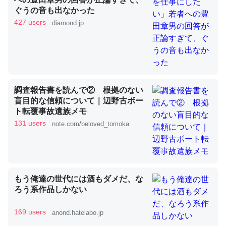
ぐうの音も出なかった
427 users
diamond.jp
これを元に考えるとカルシウムを大量に使う脊椎動物と貝
類は苦労してるんだな…。腹足類だと殻を無くしてナメク
ジになったり努力してるし。
─ニュース :: 【研究発表】昆虫学の大問題＝「昆虫はなぜ海にいな
いのか」に関する新仮説
調査報告書を読んで② 根拠のない
盲目的な信頼について｜辺野古ボー
ト転覆事故遺族メモ
131 users
note.com/beloved_tomoka
ウチもEchoを実家に置いて４年。でたまに覗いてる。ぼ
ちぼちRingも置こうかと画策中。あと、Googleマップで
位置情報を共有してる。電池残量や充電中かが分かるので
これ見て生きてるなって分かる。
もう俺達の世代には酒もダメだ、な
─たまにLINEするくらいだった遠方の父67歳と僕。ITツール導入で
ろう系作品しかない
コミュニケーションが劇的に変化した｜tayorini by LIFULL介護
169 users
anond.hatelabo.jp