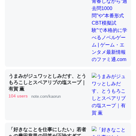
昆虫ってカルシウム少ないのか。知らんかった。調べたら
コオロギのカルシウム分はエビの600分の1程度。
─ニュース :: 【研究発表】昆虫学の大問題＝「昆虫はなぜ海にいな
いのか」に関する新仮説
うまみがジュワッとしみだす、とう
論文では「淡水はカルシウムも酸素も不足してて両方に不
もろこしとスペアリブの塩スープ｜
利だから両方が拮抗してるのでは」とあって面白い。海に
有賀 薫
いる鋏角類（カブトガニ・ウミグモ）はカルシウムを使わ
104 users
note.com/kaorun
ずキチンを強化してる筈だが、酵素が違うのか？
─ニュース :: 【研究発表】昆虫学の大問題＝「昆虫はなぜ海にいな
いのか」に関する新仮説
「好きなことを仕事にしたい」若者
への豊田章男の回答が正論すぎて、