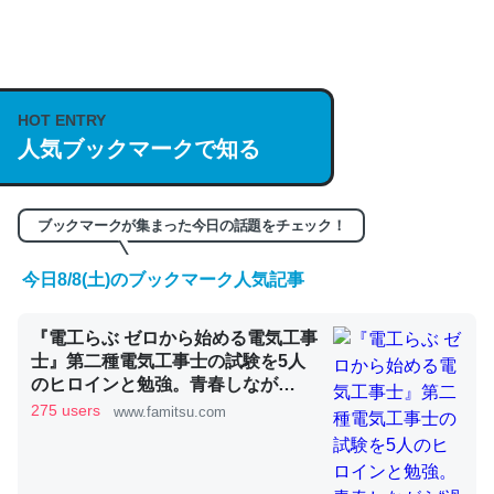
何気にChatGPTの仕組み、特に「トークン」について解
説してる記事が少ないので貴重な良記事。/続編来た
https://isobe324649.hatenablog.com/entry/2023/03/27
HOT ENTRY
/064121
人気ブックマークで知る
─GPTの仕組みと限界についての考察（１） - conceptualization
ブックマークが集まった今日の話題をチェック！
今日8/8(土)のブックマーク人気記事
これは良記事。32768トークンだと英語小説100ページ分
くらい。小説でいう「ずっと前の伏線」は回収されないけ
『電工らぶ ゼロから始める電気工事
ど、短期記憶というには多い分量。進化すればするほど分
士』第二種電気工事士の試験を5人
かりやすく強くなりそう
のヒロインと勉強。青春しなが
ら“過去問1000問”や“本番形式CBT
275 users
www.famitsu.com
─GPTの仕組みと限界についての考察（１） - conceptualization
模擬試験”で本格的に学べるノベル
ゲーム | ゲーム・エンタメ最新情報
のファミ通.com