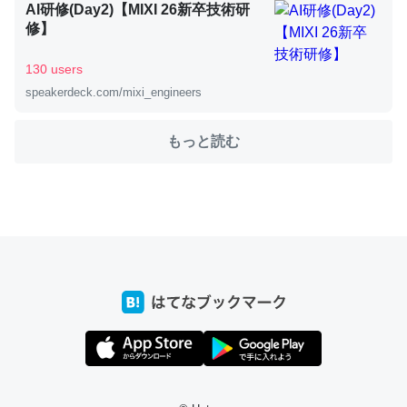
AI研修(Day2)【MIXI 26新卒技術研
修】
これを元に考えるとカルシウムを大量に使う脊椎動物と貝
130 users
類は苦労してるんだな…。腹足類だと殻を無くしてナメク
speakerdeck.com/mixi_engineers
ジになったり努力してるし。
─ニュース :: 【研究発表】昆虫学の大問題＝「昆虫はなぜ海にいな
もっと読む
いのか」に関する新仮説
ウチもEchoを実家に置いて４年。でたまに覗いてる。ぼ
ちぼちRingも置こうかと画策中。あと、Googleマップで
位置情報を共有してる。電池残量や充電中かが分かるので
これ見て生きてるなって分かる。
─たまにLINEするくらいだった遠方の父67歳と僕。ITツール導入で
コミュニケーションが劇的に変化した｜tayorini by LIFULL介護