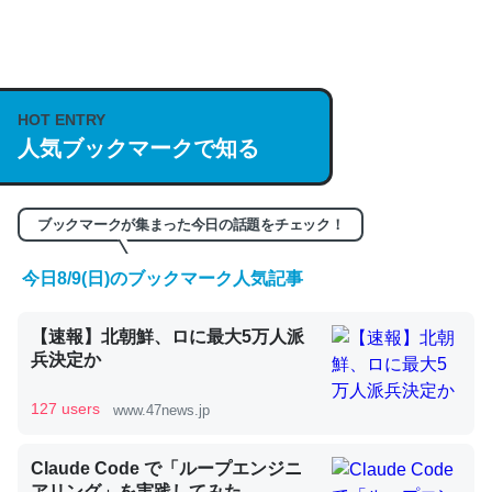
何気にChatGPTの仕組み、特に「トークン」について解
説してる記事が少ないので貴重な良記事。/続編来た
https://isobe324649.hatenablog.com/entry/2023/03/27
HOT ENTRY
人気ブックマークで知る
/064121
─GPTの仕組みと限界についての考察（１） - conceptualization
ブックマークが集まった今日の話題をチェック！
今日8/9(日)のブックマーク人気記事
これは良記事。32768トークンだと英語小説100ページ分
【速報】北朝鮮、ロに最大5万人派
くらい。小説でいう「ずっと前の伏線」は回収されないけ
兵決定か
ど、短期記憶というには多い分量。進化すればするほど分
かりやすく強くなりそう
127 users
www.47news.jp
─GPTの仕組みと限界についての考察（１） - conceptualization
Claude Code で「ループエンジニ
アリング」を実践してみた