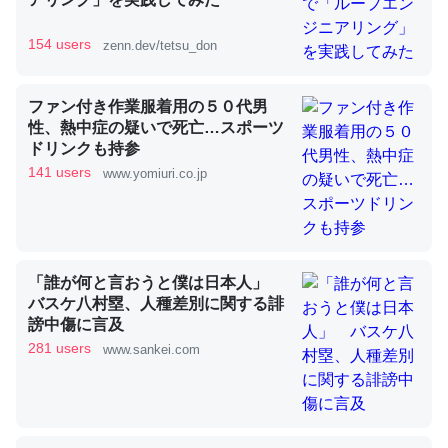
154 users
zenn.dev/tetsu_don
昆虫ってカルシウム少ないのか。知らんかった。調べたら
コオロギのカルシウム分はエビの600分の1程度。
ファン付き作業服着用の５０代男
─ニュース :: 【研究発表】昆虫学の大問題＝「昆虫はなぜ海にいな
性、熱中症の疑いで死亡…スポーツ
いのか」に関する新仮説
ドリンクも持参
141 users
www.yomiuri.co.jp
論文では「淡水はカルシウムも酸素も不足してて両方に不
「誰が何と言おうと僕は日本人」
利だから両方が拮抗してるのでは」とあって面白い。海に
バスケ八村塁、人種差別に関する誹
いる鋏角類（カブトガニ・ウミグモ）はカルシウムを使わ
謗中傷に言及
ずキチンを強化してる筈だが、酵素が違うのか？
281 users
www.sankei.com
─ニュース :: 【研究発表】昆虫学の大問題＝「昆虫はなぜ海にいな
いのか」に関する新仮説