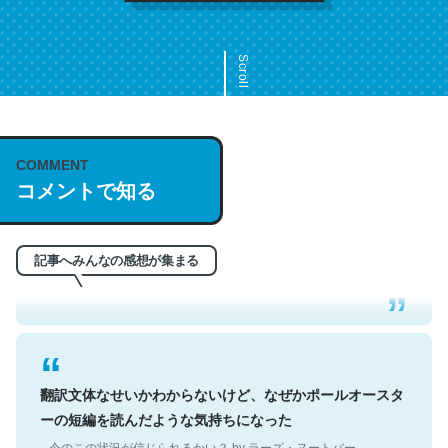
Scroll
COMMENT
これは名文。彼はとてもクレバーなんだろうなと凄く思
コメントで知る
う。英語少しでも読める人は原文もお勧め。自分はこの流
れ好き。Let’s Fucking Go. Then Covid hit. Shit.
─今のこの状況が信じられるかい？ by ラーズ・ヌートバー
記事へみんなの感想が集まる
翻訳文体なせいかわからないけど、なぜかポールオースタ
ーの短編を読んだような気持ちになった
─今のこの状況が信じられるかい？ by ラーズ・ヌートバー