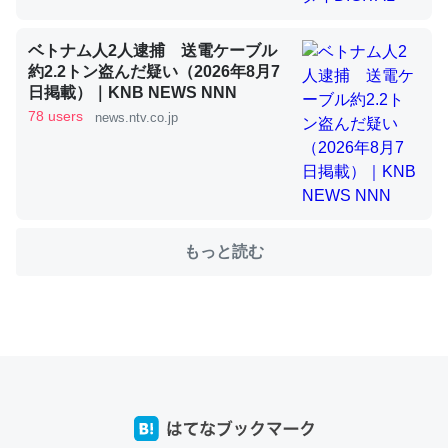
ベトナム人2人逮捕 送電ケーブル
これを元に考えるとカルシウムを大量に使う脊椎動物と貝
約2.2トン盗んだ疑い（2026年8月7
類は苦労してるんだな…。腹足類だと殻を無くしてナメク
日掲載）｜KNB NEWS NNN
78 users
ジになったり努力してるし。
news.ntv.co.jp
─ニュース :: 【研究発表】昆虫学の大問題＝「昆虫はなぜ海にいな
いのか」に関する新仮説
もっと読む
ウチもEchoを実家に置いて４年。でたまに覗いてる。ぼ
ちぼちRingも置こうかと画策中。あと、Googleマップで
位置情報を共有してる。電池残量や充電中かが分かるので
これ見て生きてるなって分かる。
─たまにLINEするくらいだった遠方の父67歳と僕。ITツール導入で
コミュニケーションが劇的に変化した｜tayorini by LIFULL介護