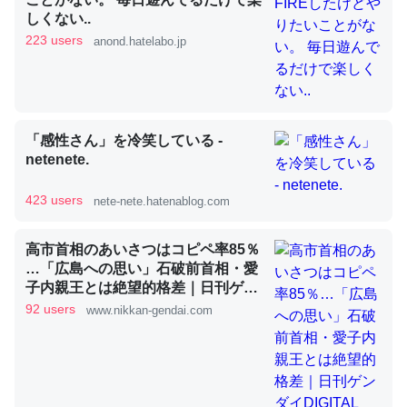
しくない..
223 users
anond.hatelabo.jp
昆虫ってカルシウム少ないのか。知らんかった。調べたら
コオロギのカルシウム分はエビの600分の1程度。
─ニュース :: 【研究発表】昆虫学の大問題＝「昆虫はなぜ海にいな
いのか」に関する新仮説
「感性さん」を冷笑している -
netenete.
423 users
nete-nete.hatenablog.com
論文では「淡水はカルシウムも酸素も不足してて両方に不
高市首相のあいさつはコピペ率85％
利だから両方が拮抗してるのでは」とあって面白い。海に
…「広島への思い」石破前首相・愛
子内親王とは絶望的格差｜日刊ゲン
いる鋏角類（カブトガニ・ウミグモ）はカルシウムを使わ
ダイDIGITAL
92 users
www.nikkan-gendai.com
ずキチンを強化してる筈だが、酵素が違うのか？
─ニュース :: 【研究発表】昆虫学の大問題＝「昆虫はなぜ海にいな
いのか」に関する新仮説