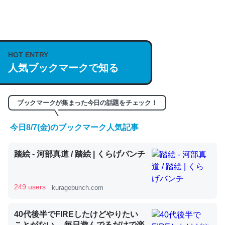
何気にChatGPTの仕組み、特に「トークン」について解
説してる記事が少ないので貴重な良記事。/続編来た
https://isobe324649.hatenablog.com/entry/2023/03/27
HOT ENTRY
人気ブックマークで知る
/064121
─GPTの仕組みと限界についての考察（１） - conceptualization
ブックマークが集まった今日の話題をチェック！
今日8/7(金)のブックマーク人気記事
これは良記事。32768トークンだと英語小説100ページ分
踏絵 - 河部真道 / 踏絵 | くらげバンチ
くらい。小説でいう「ずっと前の伏線」は回収されないけ
ど、短期記憶というには多い分量。進化すればするほど分
かりやすく強くなりそう
249 users
kuragebunch.com
─GPTの仕組みと限界についての考察（１） - conceptualization
40代後半でFIREしたけどやりたい
ことがない。 毎日遊んでるだけで楽