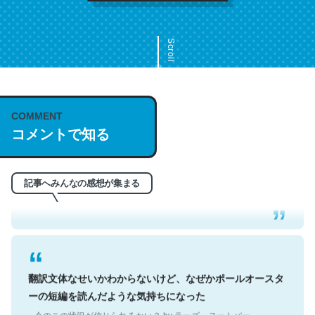
Scroll
COMMENT
これは名文。彼はとてもクレバーなんだろうなと凄く思
コメントで知る
う。英語少しでも読める人は原文もお勧め。自分はこの流
れ好き。Let’s Fucking Go. Then Covid hit. Shit.
─今のこの状況が信じられるかい？ by ラーズ・ヌートバー
記事へみんなの感想が集まる
翻訳文体なせいかわからないけど、なぜかポールオースタ
ーの短編を読んだような気持ちになった
─今のこの状況が信じられるかい？ by ラーズ・ヌートバー