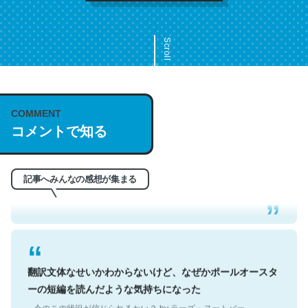
Scroll
COMMENT
これは名文。彼はとてもクレバーなんだろうなと凄く思
コメントで知る
う。英語少しでも読める人は原文もお勧め。自分はこの流
れ好き。Let’s Fucking Go. Then Covid hit. Shit.
─今のこの状況が信じられるかい？ by ラーズ・ヌートバー
記事へみんなの感想が集まる
翻訳文体なせいかわからないけど、なぜかポールオースタ
ーの短編を読んだような気持ちになった
─今のこの状況が信じられるかい？ by ラーズ・ヌートバー