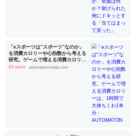
これを元に考えるとカルシウムを大量に使う脊椎動物と貝
類は苦労してるんだな…。腹足類だと殻を無くしてナメク
ジになったり努力してるし。
─ニュース :: 【研究発表】昆虫学の大問題＝「昆虫はなぜ海にいな
「eスポーツは“スポーツ”なのか」
いのか」に関する新仮説
を消費カロリーや心拍数から考える
研究。ゲームで増える消費カロリー
は、1時間で大体ちくわ1本分 -
53 users
automaton-media.com
AUTOMATON
ウチもEchoを実家に置いて４年。でたまに覗いてる。ぼ
ちぼちRingも置こうかと画策中。あと、Googleマップで
位置情報を共有してる。電池残量や充電中かが分かるので
これ見て生きてるなって分かる。
─たまにLINEするくらいだった遠方の父67歳と僕。ITツール導入で
コミュニケーションが劇的に変化した｜tayorini by LIFULL介護