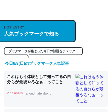
何気にChatGPTの仕組み、特に「トークン」について解
説してる記事が少ないので貴重な良記事。/続編来た
https://isobe324649.hatenablog.com/entry/2023/03/27
HOT ENTRY
人気ブックマークで知る
/064121
─GPTの仕組みと限界についての考察（１） - conceptualization
ブックマークが集まった今日の話題をチェック！
今日8/9(日)のブックマーク人気記事
これは良記事。32768トークンだと英語小説100ページ分
これはもう体験として知ってるの自
くらい。小説でいう「ずっと前の伏線」は回収されないけ
分らが最後やろなぁ…ってこと
ど、短期記憶というには多い分量。進化すればするほど分
かりやすく強くなりそう
277 users
anond.hatelabo.jp
─GPTの仕組みと限界についての考察（１） - conceptualization