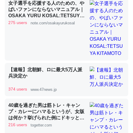
女子選手を応援する人のための、や
ばいファンにならないマニュアル｜
OSAKA YURU KOSAL:TETSUYA
昆虫ってカルシウム少ないのか。知らんかった。調べたら
KITAMOTO
275 users
note.com/osakayurukosal
コオロギのカルシウム分はエビの600分の1程度。
─ニュース :: 【研究発表】昆虫学の大問題＝「昆虫はなぜ海にいな
いのか」に関する新仮説
【速報】北朝鮮、ロに最大5万人派
兵決定か
論文では「淡水はカルシウムも酸素も不足してて両方に不
利だから両方が拮抗してるのでは」とあって面白い。海に
374 users
www.47news.jp
いる鋏角類（カブトガニ・ウミグモ）はカルシウムを使わ
ずキチンを強化してる筈だが、酵素が違うのか？
40歳を過ぎた男は筋トレ・キャン
─ニュース :: 【研究発表】昆虫学の大問題＝「昆虫はなぜ海にいな
プ・カレーにハマるというが、女版
いのか」に関する新仮説
は何か？挙げられた例にドキッとす
る「当てはまって笑った」
216 users
togetter.com