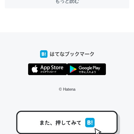
もっと読む
ちょうど同じ理由でEcho Show 8を設定中でした。Prime
とかSpotifyを支払う孝行もできる。一生で親と会える残
り時間を日数にすると1週間とかの人が多いそうだけど、
それを実質100倍以上に伸ばす効果があるはず……
─たまにLINEするくらいだった遠方の父67歳と僕。ITツール導入で
コミュニケーションが劇的に変化した｜tayorini by LIFULL介護
© Hatena
私も3年前ぐらいに祖母の家に設置した。ポケットWifiみ
たいなのでネット環境作ったけどAlexaしか使わないので
回線代ほとんどかからないですよ。参考：
https://toyoshi.hatenablog.com/entry/2019/05/15/1805
34