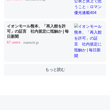
これを元に考えるとカルシウムを大量に使う脊椎動物と貝
類は苦労してるんだな…。腹足類だと殻を無くしてナメク
イオンモール熊本、「再入館を許
ジになったり努力してるし。
可」の証言 社内規定に抵触か | 毎
─ニュース :: 【研究発表】昆虫学の大問題＝「昆虫はなぜ海にいな
日新聞
いのか」に関する新仮説
67 users
mainichi.jp
もっと読む
ウチもEchoを実家に置いて４年。でたまに覗いてる。ぼ
ちぼちRingも置こうかと画策中。あと、Googleマップで
位置情報を共有してる。電池残量や充電中かが分かるので
これ見て生きてるなって分かる。
─たまにLINEするくらいだった遠方の父67歳と僕。ITツール導入で
コミュニケーションが劇的に変化した｜tayorini by LIFULL介護