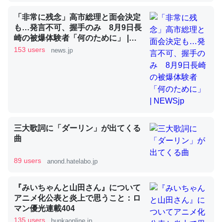
「非常に残念」高市総理と面会決定
も…発言不可、握手のみ 8月9日長
昆虫ってカルシウム少ないのか。知らんかった。調べたら
崎の被爆体験者「何のために」 |
コオロギのカルシウム分はエビの600分の1程度。
NEWSjp
153 users
news.jp
─ニュース :: 【研究発表】昆虫学の大問題＝「昆虫はなぜ海にいな
いのか」に関する新仮説
三大歌詞に「ダーリン」が出てくる
論文では「淡水はカルシウムも酸素も不足してて両方に不
曲
利だから両方が拮抗してるのでは」とあって面白い。海に
いる鋏角類（カブトガニ・ウミグモ）はカルシウムを使わ
89 users
anond.hatelabo.jp
ずキチンを強化してる筈だが、酵素が違うのか？
─ニュース :: 【研究発表】昆虫学の大問題＝「昆虫はなぜ海にいな
『みいちゃんと山田さん』について
いのか」に関する新仮説
アニメ化公表と炎上で思うこと：ロ
マン優光連載404
135 users
bunkaonline.jp