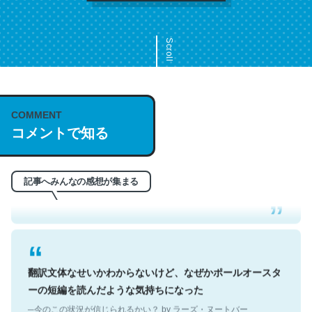
Scroll
COMMENT
これは名文。彼はとてもクレバーなんだろうなと凄く思
コメントで知る
う。英語少しでも読める人は原文もお勧め。自分はこの流
れ好き。Let’s Fucking Go. Then Covid hit. Shit.
─今のこの状況が信じられるかい？ by ラーズ・ヌートバー
記事へみんなの感想が集まる
翻訳文体なせいかわからないけど、なぜかポールオースタ
ーの短編を読んだような気持ちになった
─今のこの状況が信じられるかい？ by ラーズ・ヌートバー