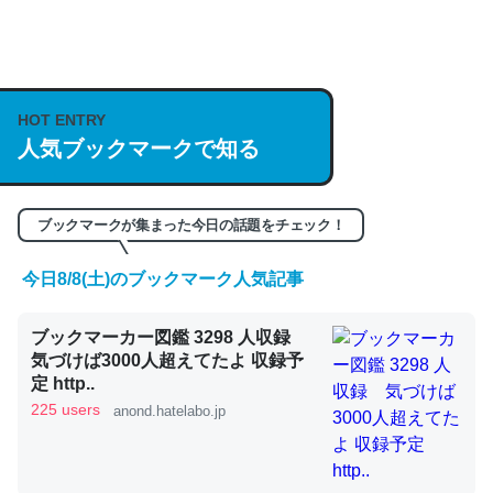
何気にChatGPTの仕組み、特に「トークン」について解
説してる記事が少ないので貴重な良記事。/続編来た
https://isobe324649.hatenablog.com/entry/2023/03/27
HOT ENTRY
/064121
人気ブックマークで知る
─GPTの仕組みと限界についての考察（１） - conceptualization
ブックマークが集まった今日の話題をチェック！
今日8/8(土)のブックマーク人気記事
これは良記事。32768トークンだと英語小説100ページ分
ブックマーカー図鑑 3298 人収録
くらい。小説でいう「ずっと前の伏線」は回収されないけ
気づけば3000人超えてたよ 収録予
ど、短期記憶というには多い分量。進化すればするほど分
定 http..
かりやすく強くなりそう
225 users
anond.hatelabo.jp
─GPTの仕組みと限界についての考察（１） - conceptualization