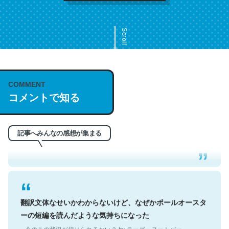
Scroll
COMMENT
これは名文。彼はとてもクレバーなんだろうなと凄く思
コメントで知る
う。英語少しでも読める人は原文もお勧め。自分はこの流
れ好き。Let’s Fucking Go. Then Covid hit. Shit.
─今のこの状況が信じられるかい？ by ラーズ・ヌートバー
記事へみんなの感想が集まる
翻訳文体なせいかわからないけど、なぜかポールオースタ
ーの短編を読んだような気持ちになった
─今のこの状況が信じられるかい？ by ラーズ・ヌートバー