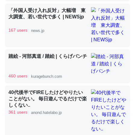
「外国人受け入れ反対」大幅増 東
大調査、若い世代で多く | NEWSjp
昆虫ってカルシウム少ないのか。知らんかった。調べたら
コオロギのカルシウム分はエビの600分の1程度。
167 users
news.jp
─ニュース :: 【研究発表】昆虫学の大問題＝「昆虫はなぜ海にいな
いのか」に関する新仮説
踏絵 - 河部真道 / 踏絵 | くらげバンチ
460 users
kuragebunch.com
論文では「淡水はカルシウムも酸素も不足してて両方に不
利だから両方が拮抗してるのでは」とあって面白い。海に
40代後半でFIREしたけどやりたい
いる鋏角類（カブトガニ・ウミグモ）はカルシウムを使わ
ことがない。 毎日遊んでるだけで楽
ずキチンを強化してる筈だが、酵素が違うのか？
しくない..
361 users
─ニュース :: 【研究発表】昆虫学の大問題＝「昆虫はなぜ海にいな
anond.hatelabo.jp
いのか」に関する新仮説