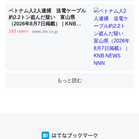
ベトナム人2人逮捕 送電ケーブル
約2.2トン盗んだ疑い 富山県
これを元に考えるとカルシウムを大量に使う脊椎動物と貝
（2026年8月7日掲載）｜KNB
類は苦労してるんだな…。腹足類だと殻を無くしてナメク
NEWS NNN
183 users
news.ntv.co.jp
ジになったり努力してるし。
─ニュース :: 【研究発表】昆虫学の大問題＝「昆虫はなぜ海にいな
いのか」に関する新仮説
もっと読む
ウチもEchoを実家に置いて４年。でたまに覗いてる。ぼ
ちぼちRingも置こうかと画策中。あと、Googleマップで
位置情報を共有してる。電池残量や充電中かが分かるので
これ見て生きてるなって分かる。
─たまにLINEするくらいだった遠方の父67歳と僕。ITツール導入で
コミュニケーションが劇的に変化した｜tayorini by LIFULL介護