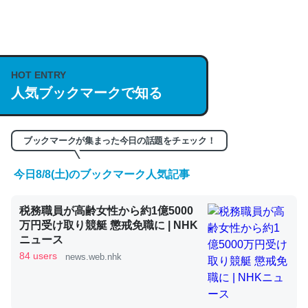
何気にChatGPTの仕組み、特に「トークン」について解
説してる記事が少ないので貴重な良記事。/続編来た
HOT ENTRY
https://isobe324649.hatenablog.com/entry/2023/03/27
人気ブックマークで知る
/064121
─GPTの仕組みと限界についての考察（１） - conceptualization
ブックマークが集まった今日の話題をチェック！
今日8/8(土)のブックマーク人気記事
これは良記事。32768トークンだと英語小説100ページ分
税務職員が高齢女性から約1億5000
くらい。小説でいう「ずっと前の伏線」は回収されないけ
万円受け取り競艇 懲戒免職に | NHK
ど、短期記憶というには多い分量。進化すればするほど分
ニュース
かりやすく強くなりそう
84 users
news.web.nhk
─GPTの仕組みと限界についての考察（１） - conceptualization