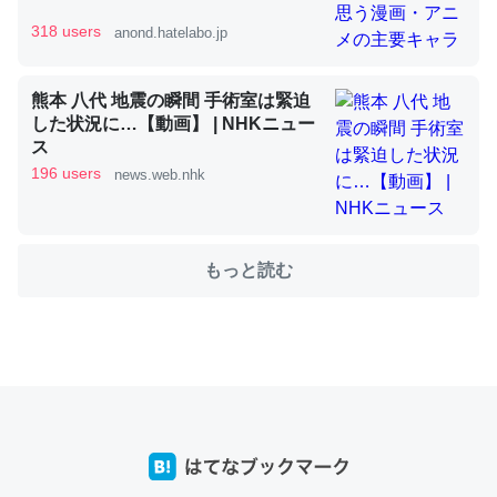
318 users
anond.hatelabo.jp
これを元に考えるとカルシウムを大量に使う脊椎動物と貝
熊本 八代 地震の瞬間 手術室は緊迫
類は苦労してるんだな…。腹足類だと殻を無くしてナメク
した状況に…【動画】 | NHKニュー
ジになったり努力してるし。
ス
─ニュース :: 【研究発表】昆虫学の大問題＝「昆虫はなぜ海にいな
196 users
news.web.nhk
いのか」に関する新仮説
もっと読む
ウチもEchoを実家に置いて４年。でたまに覗いてる。ぼ
ちぼちRingも置こうかと画策中。あと、Googleマップで
位置情報を共有してる。電池残量や充電中かが分かるので
これ見て生きてるなって分かる。
─たまにLINEするくらいだった遠方の父67歳と僕。ITツール導入で
コミュニケーションが劇的に変化した｜tayorini by LIFULL介護