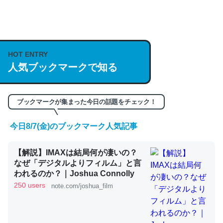
何気にChatGPTの仕組み、特に「トークン」について解
説してる記事が少ないので貴重な良記事。/続編来た
https://isobe324649.hatenablog.com/entry/2023/03/27
HOT ENTRY
人気ブックマークで知る
/064121
─GPTの仕組みと限界についての考察（１） - conceptualization
ブックマークが集まった今日の話題をチェック！
今日8/7(金)のブックマーク人気記事
これは良記事。32768トークンだと英語小説100ページ分
【解説】IMAXは結局何が凄いの？
くらい。小説でいう「ずっと前の伏線」は回収されないけ
なぜ「デジタルよりフィルム」と言
ど、短期記憶というには多い分量。進化すればするほど分
われるのか？｜Joshua Connolly
かりやすく強くなりそう
250 users
note.com/joshua_film
─GPTの仕組みと限界についての考察（１） - conceptualization