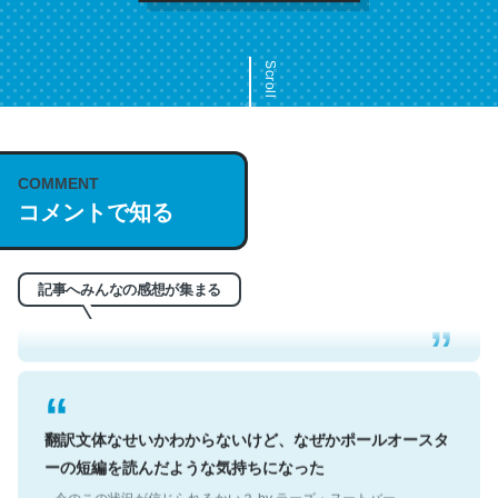
Scroll
COMMENT
これは名文。彼はとてもクレバーなんだろうなと凄く思
コメントで知る
う。英語少しでも読める人は原文もお勧め。自分はこの流
れ好き。Let’s Fucking Go. Then Covid hit. Shit.
─今のこの状況が信じられるかい？ by ラーズ・ヌートバー
記事へみんなの感想が集まる
翻訳文体なせいかわからないけど、なぜかポールオースタ
ーの短編を読んだような気持ちになった
─今のこの状況が信じられるかい？ by ラーズ・ヌートバー