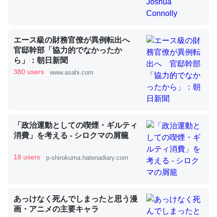
昆虫ってカルシウム少ないのか。知らんかった。調べたら
エース級の財務官僚が異例転出へ
コオロギのカルシウム分はエビの600分の1程度。
官邸幹部「協力的でなかったか
ら」：朝日新聞
─ニュース :: 【研究発表】昆虫学の大問題＝「昆虫はなぜ海にいな
いのか」に関する新仮説
380 users
www.asahi.com
「政治運動としての喫煙・ギルティ
論文では「淡水はカルシウムも酸素も不足してて両方に不
消費」を考える - シロクマの屑籠
利だから両方が拮抗してるのでは」とあって面白い。海に
いる鋏角類（カブトガニ・ウミグモ）はカルシウムを使わ
18 users
p-shirokuma.hatenadiary.com
ずキチンを強化してる筈だが、酵素が違うのか？
─ニュース :: 【研究発表】昆虫学の大問題＝「昆虫はなぜ海にいな
いのか」に関する新仮説
あっけなく死んでしまったと思う漫
画・アニメの主要キャラ