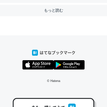
もっと読む
choを実家に置いて４年。でたまに覗いてる。ぼちぼちRingも置こう
、Googleマップで位置情報を共有してる。電池残量や充電中かが分か
きてるなって分かる。
INEするくらいだった遠方の父67歳と僕。ITツール導入でコミュニケーションが劇
ni by LIFULL介護
じ理由でEcho Show 8を設定中でした。PrimeとかSpotifyを支払
生で親と会える残り時間を日数にすると1週間とかの人が多いそうだけ
00倍以上に伸ばす効果があるはず……
© Hatena
INEするくらいだった遠方の父67歳と僕。ITツール導入でコミュニケーションが劇
ni by LIFULL介護