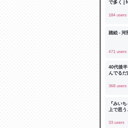
で多く | 
184 users
踏絵 - 
論文では
は」とあ
チンを強
471 users
─ニュース
40代後
んでるだ
368 users
これを元
類だと殻
『みいち
上で思
─ニュース
33 users