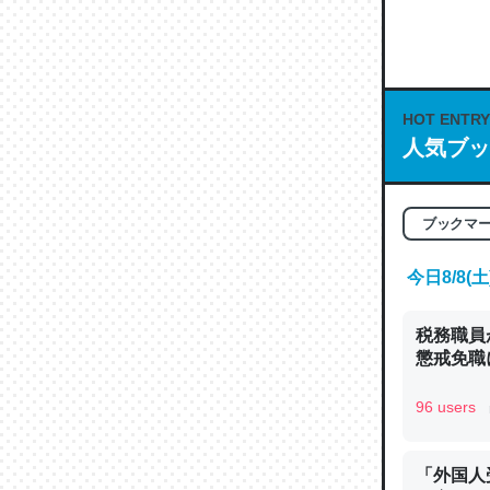
何気にC
な良記事。/続
─GPTの仕
HOT ENTRY
人気ブッ
これは良
ブックマ
の伏線」
やすく強
今日8/8
─GPTの仕
税務職員
懲戒免職に
96 users
昆虫って
の600
「外国人
─ニュース