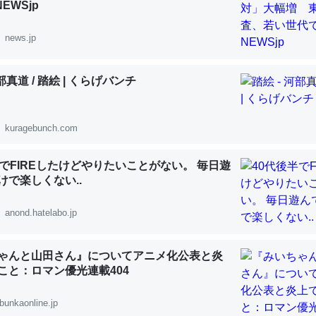
NEWSjp
news.jp
河部真道 / 踏絵 | くらげバンチ
「淡水はカルシウムも酸素も不足してて両方に不利だから両方が拮抗し
って面白い。海にいる鋏角類（カブトガニ・ウミグモ）はカルシウムを
化してる筈だが、酵素が違うのか？
kuragebunch.com
 :: 【研究発表】昆虫学の大問題＝「昆虫はなぜ海にいないのか」に関する新仮説
半でFIREしたけどやりたいことがない。 毎日遊
けで楽しくない..
anond.hatelabo.jp
に考えるとカルシウムを大量に使う脊椎動物と貝類は苦労してるんだな
を無くしてナメクジになったり努力してるし。
ゃんと山田さん』についてアニメ化公表と炎
うこと：ロマン優光連載404
 :: 【研究発表】昆虫学の大問題＝「昆虫はなぜ海にいないのか」に関する新仮説
bunkaonline.jp