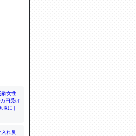
ので貴重
064121
ずっと前
ど分かり
分はエビ