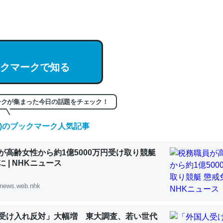
hatGPTの仕組み、特に「トークン」について解説してる記事が少ない
編来た https://isobe324649.hatenablog.com/entry/2023/03/27/
組みと限界についての考察（１） - conceptualization
クマークで知る
記事。32768トークンだと英語小説100ページ分くらい。小説でいう「
ークが集まった今日の話題をチェック！
は回収されないけど、短期記憶というには多い分量。進化すればするほ
くなりそう
(土)のブックマーク人気記事
組みと限界についての考察（１） - conceptualization
が高齢女性から約1億5000万円受け取り競艇
 | NHKニュース
news.web.nhk
カルシウム少ないのか。知らんかった。調べたらコオロギのカルシウム
分の1程度。
受け入れ反対」大幅増 東大調査、若い世代
 :: 【研究発表】昆虫学の大問題＝「昆虫はなぜ海にいないのか」に関する新仮説