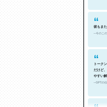
彼もまた
─今のこの
トークン
だけど、
やすい解
─GPTの仕