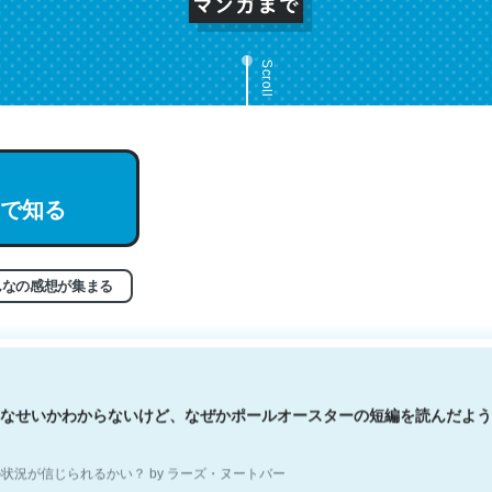
Scroll
文。彼はとてもクレバーなんだろうなと凄く思う。英語少しでも読める
で知る
分はこの流れ好き。Let’s Fucking Go. Then Covid hit. Shit.
状況が信じられるかい？ by ラーズ・ヌートバー
んなの感想が集まる
なせいかわからないけど、なぜかポールオースターの短編を読んだよう
状況が信じられるかい？ by ラーズ・ヌートバー