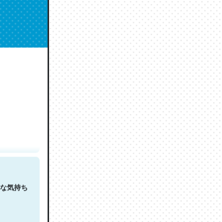
人は原文
な気持ち