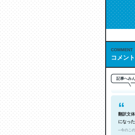
COMMENT
これは名
コメント
もお勧め。自
─今のこの
記事へみ
翻訳文体
になった
─今のこの