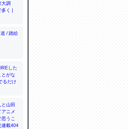
てるので
使わずキ
…。腹足