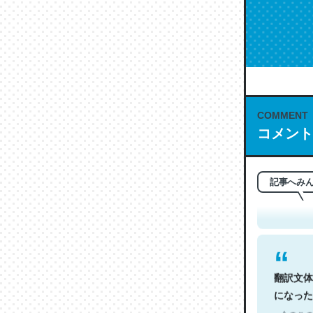
COMMENT
コメント
これは名
もお勧め。自
─今のこの
記事へみ
翻訳文体
になった
─今のこの