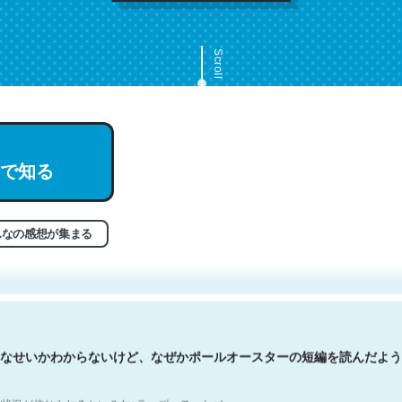
Scroll
で知る
文。彼はとてもクレバーなんだろうなと凄く思う。英語少しでも読める
分はこの流れ好き。Let’s Fucking Go. Then Covid hit. Shit.
状況が信じられるかい？ by ラーズ・ヌートバー
んなの感想が集まる
なせいかわからないけど、なぜかポールオースターの短編を読んだよう
状況が信じられるかい？ by ラーズ・ヌートバー