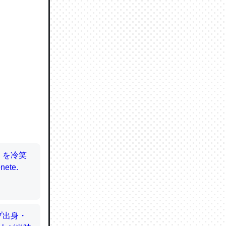
ので貴重
064121
ずっと前
ど分かり
分はエビ