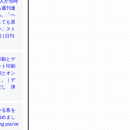
てるので
使わずキ
…。腹足