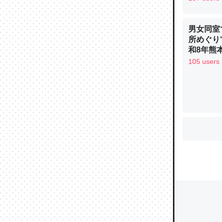
男女同室
ウチもE
所めぐり
和8年熊
中。あと
105 users
れ見て生
─たまにL
た｜tayori
ちょうど同
きる。一
を実質1
─たまにL
た｜tayori