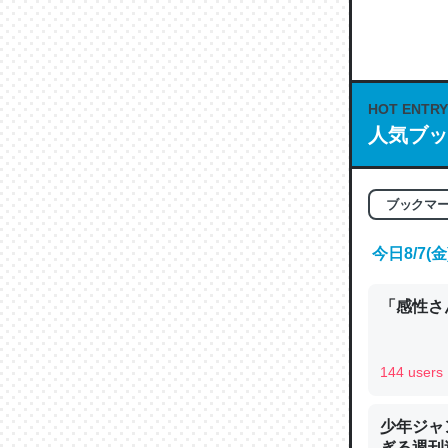
何気にC
な良記事。/続
─GPTの仕
HOT ENTRY
人気ブッ
これは良
ブックマ
の伏線」
やすく強
今日8/7
─GPTの仕
「感性さん
144 users
昆虫って
少年ジャ
の600
ぎる週刊