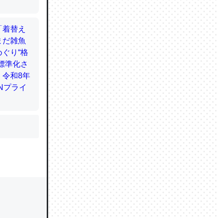
かと画策
るのでこ
的に変化し
う孝行もで
ど、それ
的に変化し