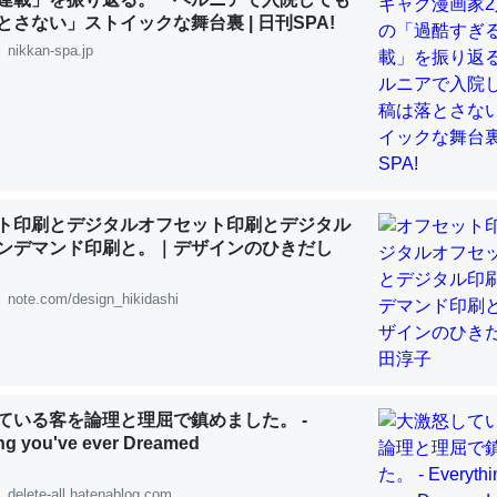
 :: 【研究発表】昆虫学の大問題＝「昆虫はなぜ海にいないのか」に関する新仮説
とさない」ストイックな舞台裏 | 日刊SPA!
nikkan-spa.jp
「淡水はカルシウムも酸素も不足してて両方に不利だから両方が拮抗し
って面白い。海にいる鋏角類（カブトガニ・ウミグモ）はカルシウムを
化してる筈だが、酵素が違うのか？
ト印刷とデジタルオフセット印刷とデジタル
 :: 【研究発表】昆虫学の大問題＝「昆虫はなぜ海にいないのか」に関する新仮説
ンデマンド印刷と。｜デザインのひきだし
note.com/design_hikidashi
に考えるとカルシウムを大量に使う脊椎動物と貝類は苦労してるんだな
を無くしてナメクジになったり努力してるし。
ている客を論理と理屈で鎮めました。 -
 :: 【研究発表】昆虫学の大問題＝「昆虫はなぜ海にいないのか」に関する新仮説
ng you've ever Dreamed
delete-all.hatenablog.com