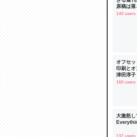
─ニュース
原稿は落
140 users
論文では
は」とあ
チンを強
オフセッ
─ニュース
印刷とオ
津田淳子
160 users
これを元
類だと殻
大激怒し
─ニュース
Everythi
137 users