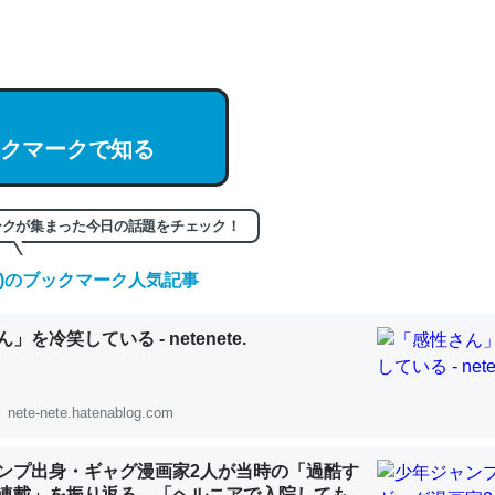
hatGPTの仕組み、特に「トークン」について解説してる記事が少ない
編来た https://isobe324649.hatenablog.com/entry/2023/03/27/
組みと限界についての考察（１） - conceptualization
クマークで知る
記事。32768トークンだと英語小説100ページ分くらい。小説でいう「
ークが集まった今日の話題をチェック！
は回収されないけど、短期記憶というには多い分量。進化すればするほ
くなりそう
(金)のブックマーク人気記事
組みと限界についての考察（１） - conceptualization
」を冷笑している - netenete.
nete-nete.hatenablog.com
カルシウム少ないのか。知らんかった。調べたらコオロギのカルシウム
ンプ出身・ギャグ漫画家2人が当時の「過酷す
分の1程度。
連載」を振り返る。「ヘルニアで入院しても