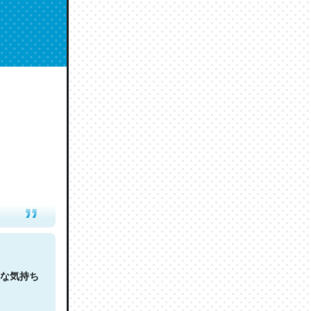
人は原文
な気持ち