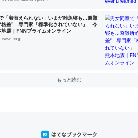
で「着替えられない」いまだ雑魚寝も…避難
choを実家に置いて４年。でたまに覗いてる。ぼちぼちRingも置こう
“格差” 専門家「標準化されていない」 令
本地震｜FNNプライムオンライン
、Googleマップで位置情報を共有してる。電池残量や充電中かが分か
www.fnn.jp
きてるなって分かる。
INEするくらいだった遠方の父67歳と僕。ITツール導入でコミュニケーションが劇
ni by LIFULL介護
もっと読む
じ理由でEcho Show 8を設定中でした。PrimeとかSpotifyを支払
生で親と会える残り時間を日数にすると1週間とかの人が多いそうだけ
00倍以上に伸ばす効果があるはず……
INEするくらいだった遠方の父67歳と僕。ITツール導入でコミュニケーションが劇
ni by LIFULL介護