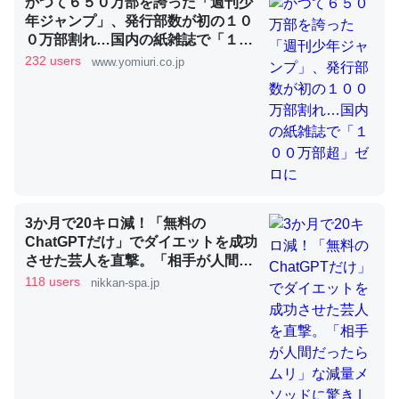
かつて６５０万部を誇った「週刊少
年ジャンプ」、発行部数が初の１０
０万部割れ…国内の紙雑誌で「１０
これを元に考えるとカルシウムを大量に使う脊椎動物と貝
０万部超」ゼロに
232 users
www.yomiuri.co.jp
類は苦労してるんだな…。腹足類だと殻を無くしてナメク
ジになったり努力してるし。
─ニュース :: 【研究発表】昆虫学の大問題＝「昆虫はなぜ海にいな
いのか」に関する新仮説
3か月で20キロ減！「無料の
ChatGPTだけ」でダイエットを成功
ウチもEchoを実家に置いて４年。でたまに覗いてる。ぼ
させた芸人を直撃。「相手が人間だ
ちぼちRingも置こうかと画策中。あと、Googleマップで
ったらムリ」な減量メソッドに驚き
118 users
nikkan-spa.jp
位置情報を共有してる。電池残量や充電中かが分かるので
| 日刊SPA!
これ見て生きてるなって分かる。
─たまにLINEするくらいだった遠方の父67歳と僕。ITツール導入で
コミュニケーションが劇的に変化した｜tayorini by LIFULL介護