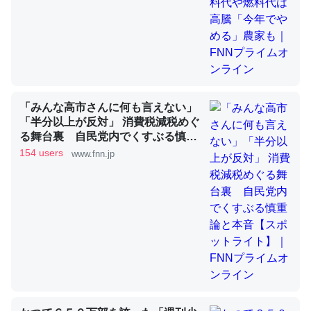
昆虫ってカルシウム少ないのか。知らんかった。調べたら
コオロギのカルシウム分はエビの600分の1程度。
─ニュース :: 【研究発表】昆虫学の大問題＝「昆虫はなぜ海にいな
いのか」に関する新仮説
「みんな高市さんに何も言えない」
「半分以上が反対」 消費税減税めぐ
る舞台裏 自民党内でくすぶる慎重
論と本音【スポットライト】｜FNN
154 users
www.fnn.jp
プライムオンライン
論文では「淡水はカルシウムも酸素も不足してて両方に不
利だから両方が拮抗してるのでは」とあって面白い。海に
いる鋏角類（カブトガニ・ウミグモ）はカルシウムを使わ
ずキチンを強化してる筈だが、酵素が違うのか？
─ニュース :: 【研究発表】昆虫学の大問題＝「昆虫はなぜ海にいな
いのか」に関する新仮説