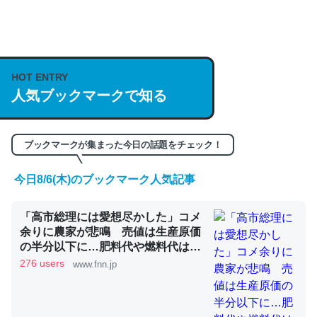
何気にChatGPTの仕組み、特に「トークン」について解
説してる記事が少ないので貴重な良記事。/続編来た
https://isobe324649.hatenablog.com/entry/2023/03/27
HOT ENTRY
/064121
人気ブックマークで知る
─GPTの仕組みと限界についての考察（１） - conceptualization
ブックマークが集まった今日の話題をチェック！
今日8/6(木)のブックマーク人気記事
これは良記事。32768トークンだと英語小説100ページ分
「高市総理には愛想尽かした」コメ
くらい。小説でいう「ずっと前の伏線」は回収されないけ
余りに農家が悲鳴 売値は生産原価
ど、短期記憶というには多い分量。進化すればするほど分
の半分以下に…肥料代や燃料代は高
かりやすく強くなりそう
騰「今年でやめる」農家も｜FNNプ
276 users
www.fnn.jp
─GPTの仕組みと限界についての考察（１） - conceptualization
ライムオンライン