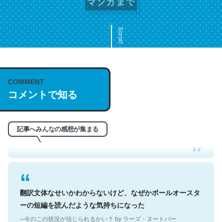
Scroll
COMMENT
これは名文。彼はとてもクレバーなんだろうなと凄く思
コメントで知る
う。英語少しでも読める人は原文もお勧め。自分はこの流
れ好き。Let’s Fucking Go. Then Covid hit. Shit.
─今のこの状況が信じられるかい？ by ラーズ・ヌートバー
記事へみんなの感想が集まる
翻訳文体なせいかわからないけど、なぜかポールオースタ
ーの短編を読んだような気持ちになった
─今のこの状況が信じられるかい？ by ラーズ・ヌートバー