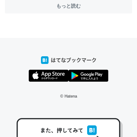
─たまにLINEするくらいだった遠方の父67歳と僕。ITツール導入で
もっと読む
コミュニケーションが劇的に変化した｜tayorini by LIFULL介護
これ作ろう。/早速夕食に作った！本当にスナップえんどう
が止まらなくなった…！生のにんにくが結構効いてるの
で、気になる場合はにんにくだけ加熱してから加えたりガ
ーリックパウダーで代用してもいいかも。
─野菜が止まらなくなる南フランス発祥の万能ソース「アイオリソ
ース」の作り方をビストロ居酒屋のシェフに聞いてみた - メシ通 | ホ
ットペッパーグルメ
© Hatena
スペインにもアリオリソースがあり、それも美味しいんだ
けど、読み方が違うだけで同じものを指すのか、また違う