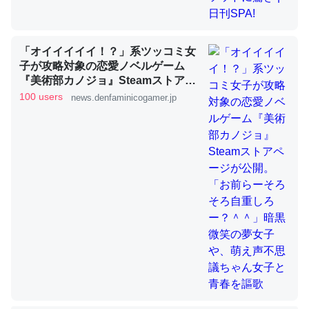
「オイイイイイ！？」系ツッコミ女
ちょうど同じ理由でEcho Show 8を設定中でした。Prime
子が攻略対象の恋愛ノベルゲーム
とかSpotifyを支払う孝行もできる。一生で親と会える残
『美術部カノジョ』Steamストアペ
り時間を日数にすると1週間とかの人が多いそうだけど、
ージが公開。「お前らーそろそろ自
100 users
news.denfaminicogamer.jp
それを実質100倍以上に伸ばす効果があるはず……
重しろー？＾＾」暗黒微笑の夢女子
や、萌え声不思議ちゃん女子と青春
─たまにLINEするくらいだった遠方の父67歳と僕。ITツール導入で
コミュニケーションが劇的に変化した｜tayorini by LIFULL介護
を謳歌
私も3年前ぐらいに祖母の家に設置した。ポケットWifiみ
たいなのでネット環境作ったけどAlexaしか使わないので
回線代ほとんどかからないですよ。参考：
https://toyoshi.hatenablog.com/entry/2019/05/15/1805
34