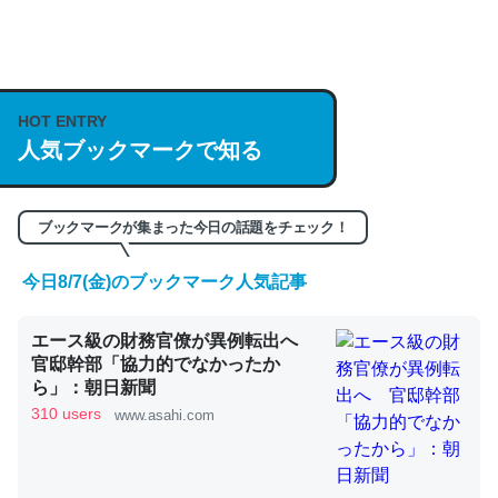
何気にChatGPTの仕組み、特に「トークン」について解
説してる記事が少ないので貴重な良記事。/続編来た
https://isobe324649.hatenablog.com/entry/2023/03/27
HOT ENTRY
/064121
人気ブックマークで知る
─GPTの仕組みと限界についての考察（１） - conceptualization
ブックマークが集まった今日の話題をチェック！
今日8/7(金)のブックマーク人気記事
これは良記事。32768トークンだと英語小説100ページ分
エース級の財務官僚が異例転出へ
くらい。小説でいう「ずっと前の伏線」は回収されないけ
官邸幹部「協力的でなかったか
ど、短期記憶というには多い分量。進化すればするほど分
ら」：朝日新聞
かりやすく強くなりそう
310 users
www.asahi.com
─GPTの仕組みと限界についての考察（１） - conceptualization