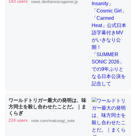
きMVがいきなり公開！「SUMMER
143 users
news.denfaminicogamer.jp
SONIC 2026」での9年ぶりとなる日
本公演を記念して
これを元に考えるとカルシウムを大量に使う脊椎動物と貝
類は苦労してるんだな…。腹足類だと殻を無くしてナメク
ジになったり努力してるし。
─ニュース :: 【研究発表】昆虫学の大問題＝「昆虫はなぜ海にいな
いのか」に関する新仮説
ウチもEchoを実家に置いて４年。でたまに覗いてる。ぼ
ちぼちRingも置こうかと画策中。あと、Googleマップで
ワールドトリガー最大の発明は、味
位置情報を共有してる。電池残量や充電中かが分かるので
方同士を殺し合わせたことだ。｜ま
これ見て生きてるなって分かる。
くらぎ
─たまにLINEするくらいだった遠方の父67歳と僕。ITツール導入で
224 users
note.com/makuragi_note
コミュニケーションが劇的に変化した｜tayorini by LIFULL介護