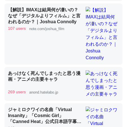
【解説】IMAXは結局何が凄いの？
なぜ「デジタルよりフィルム」と言
昆虫ってカルシウム少ないのか。知らんかった。調べたら
われるのか？｜Joshua Connolly
コオロギのカルシウム分はエビの600分の1程度。
107 users
note.com/joshua_film
─ニュース :: 【研究発表】昆虫学の大問題＝「昆虫はなぜ海にいな
いのか」に関する新仮説
あっけなく死んでしまったと思う漫
論文では「淡水はカルシウムも酸素も不足してて両方に不
画・アニメの主要キャラ
利だから両方が拮抗してるのでは」とあって面白い。海に
いる鋏角類（カブトガニ・ウミグモ）はカルシウムを使わ
269 users
anond.hatelabo.jp
ずキチンを強化してる筈だが、酵素が違うのか？
─ニュース :: 【研究発表】昆虫学の大問題＝「昆虫はなぜ海にいな
いのか」に関する新仮説
ジャミロクワイの名曲「Virtual
Insanity」「Cosmic Girl」
「Canned Heat」公式日本語字幕付