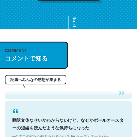
Scroll
COMMENT
これは名文。彼はとてもクレバーなんだろうなと凄く思
コメントで知る
う。英語少しでも読める人は原文もお勧め。自分はこの流
れ好き。Let’s Fucking Go. Then Covid hit. Shit.
─今のこの状況が信じられるかい？ by ラーズ・ヌートバー
記事へみんなの感想が集まる
翻訳文体なせいかわからないけど、なぜかポールオースタ
ーの短編を読んだような気持ちになった
─今のこの状況が信じられるかい？ by ラーズ・ヌートバー