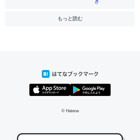
もっと読む
ちょうど同じ理由でEcho Show 8を設定中でした。Prime
とかSpotifyを支払う孝行もできる。一生で親と会える残
り時間を日数にすると1週間とかの人が多いそうだけど、
それを実質100倍以上に伸ばす効果があるはず……
─たまにLINEするくらいだった遠方の父67歳と僕。ITツール導入で
コミュニケーションが劇的に変化した｜tayorini by LIFULL介護
私も3年前ぐらいに祖母の家に設置した。ポケットWifiみ
たいなのでネット環境作ったけどAlexaしか使わないので
© Hatena
回線代ほとんどかからないですよ。参考：
https://toyoshi.hatenablog.com/entry/2019/05/15/1805
34