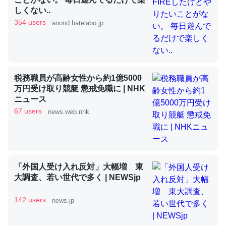
しくない..
昆虫ってカルシウム少ないのか。知らんかった。調べたら
354 users
anond.hatelabo.jp
コオロギのカルシウム分はエビの600分の1程度。
─ニュース :: 【研究発表】昆虫学の大問題＝「昆虫はなぜ海にいな
いのか」に関する新仮説
税務職員が高齢女性から約1億5000
万円受け取り競艇 懲戒免職に | NHK
ニュース
67 users
news.web.nhk
論文では「淡水はカルシウムも酸素も不足してて両方に不
利だから両方が拮抗してるのでは」とあって面白い。海に
いる鋏角類（カブトガニ・ウミグモ）はカルシウムを使わ
ずキチンを強化してる筈だが、酵素が違うのか？
「外国人受け入れ反対」大幅増 東
─ニュース :: 【研究発表】昆虫学の大問題＝「昆虫はなぜ海にいな
いのか」に関する新仮説
大調査、若い世代で多く | NEWSjp
142 users
news.jp