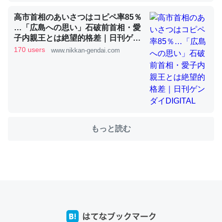
これを元に考えるとカルシウムを大量に使う脊椎動物と貝
高市首相のあいさつはコピペ率85％
類は苦労してるんだな…。腹足類だと殻を無くしてナメク
…「広島への思い」石破前首相・愛
子内親王とは絶望的格差｜日刊ゲン
ジになったり努力してるし。
ダイDIGITAL
170 users
www.nikkan-gendai.com
─ニュース :: 【研究発表】昆虫学の大問題＝「昆虫はなぜ海にいな
いのか」に関する新仮説
ウチもEchoを実家に置いて４年。でたまに覗いてる。ぼ
もっと読む
ちぼちRingも置こうかと画策中。あと、Googleマップで
位置情報を共有してる。電池残量や充電中かが分かるので
これ見て生きてるなって分かる。
─たまにLINEするくらいだった遠方の父67歳と僕。ITツール導入で
コミュニケーションが劇的に変化した｜tayorini by LIFULL介護