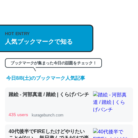
何気にChatGPTの仕組み、特に「トークン」について解
説してる記事が少ないので貴重な良記事。/続編来た
https://isobe324649.hatenablog.com/entry/2023/03/27
/064121
HOT ENTRY
─GPTの仕組みと限界についての考察（１） - conceptualization
人気ブックマークで知る
ブックマークが集まった今日の話題をチェック！
これは良記事。32768トークンだと英語小説100ページ分
今日8/8(土)のブックマーク人気記事
くらい。小説でいう「ずっと前の伏線」は回収されないけ
ど、短期記憶というには多い分量。進化すればするほど分
踏絵 - 河部真道 / 踏絵 | くらげバンチ
かりやすく強くなりそう
─GPTの仕組みと限界についての考察（１） - conceptualization
435 users
kuragebunch.com
40代後半でFIREしたけどやりたい
ことがない。 毎日遊んでるだけで楽