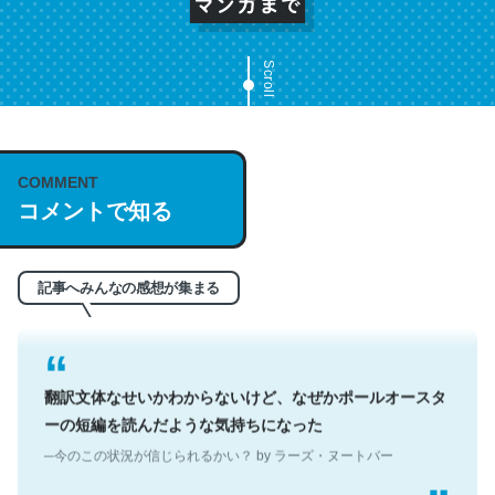
Scroll
これは名文。彼はとてもクレバーなんだろうなと凄く思
COMMENT
う。英語少しでも読める人は原文もお勧め。自分はこの流
コメントで知る
れ好き。Let’s Fucking Go. Then Covid hit. Shit.
─今のこの状況が信じられるかい？ by ラーズ・ヌートバー
記事へみんなの感想が集まる
翻訳文体なせいかわからないけど、なぜかポールオースタ
ーの短編を読んだような気持ちになった
─今のこの状況が信じられるかい？ by ラーズ・ヌートバー