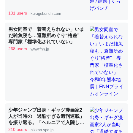
131 users
kuragebunch.com
昆虫ってカルシウム少ないのか。知らんかった。調べたら
コオロギのカルシウム分はエビの600分の1程度。
男女同室で「着替えられない」いま
だ雑魚寝も…避難所めぐり“格差”
─ニュース :: 【研究発表】昆虫学の大問題＝「昆虫はなぜ海にいな
専門家「標準化されていない」 令
いのか」に関する新仮説
和8年熊本地震｜FNNプライムオン
268 users
www.fnn.jp
ライン
論文では「淡水はカルシウムも酸素も不足してて両方に不
利だから両方が拮抗してるのでは」とあって面白い。海に
いる鋏角類（カブトガニ・ウミグモ）はカルシウムを使わ
ずキチンを強化してる筈だが、酵素が違うのか？
少年ジャンプ出身・ギャグ漫画家2
─ニュース :: 【研究発表】昆虫学の大問題＝「昆虫はなぜ海にいな
いのか」に関する新仮説
人が当時の「過酷すぎる週刊連載」
を振り返る。「ヘルニアで入院して
も原稿は落とさない」ストイックな
210 users
nikkan-spa.jp