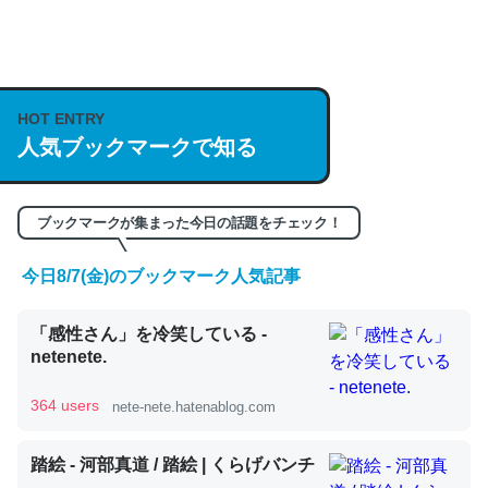
何気にChatGPTの仕組み、特に「トークン」について解
説してる記事が少ないので貴重な良記事。/続編来た
https://isobe324649.hatenablog.com/entry/2023/03/27
HOT ENTRY
人気ブックマークで知る
/064121
─GPTの仕組みと限界についての考察（１） - conceptualization
ブックマークが集まった今日の話題をチェック！
今日8/7(金)のブックマーク人気記事
これは良記事。32768トークンだと英語小説100ページ分
「感性さん」を冷笑している -
くらい。小説でいう「ずっと前の伏線」は回収されないけ
netenete.
ど、短期記憶というには多い分量。進化すればするほど分
かりやすく強くなりそう
364 users
nete-nete.hatenablog.com
─GPTの仕組みと限界についての考察（１） - conceptualization
踏絵 - 河部真道 / 踏絵 | くらげバンチ