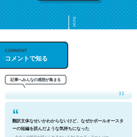
Scroll
COMMENT
これは名文。彼はとてもクレバーなんだろうなと凄く思
コメントで知る
う。英語少しでも読める人は原文もお勧め。自分はこの流
れ好き。Let’s Fucking Go. Then Covid hit. Shit.
─今のこの状況が信じられるかい？ by ラーズ・ヌートバー
記事へみんなの感想が集まる
翻訳文体なせいかわからないけど、なぜかポールオースタ
ーの短編を読んだような気持ちになった
─今のこの状況が信じられるかい？ by ラーズ・ヌートバー