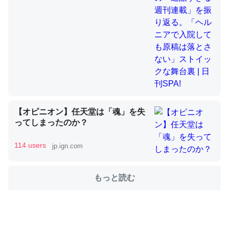
舞台裏 | 日刊SPA!
これを元に考えるとカルシウムを大量に使う脊椎動物と貝
類は苦労してるんだな…。腹足類だと殻を無くしてナメク
ジになったり努力してるし。
─ニュース :: 【研究発表】昆虫学の大問題＝「昆虫はなぜ海にいな
いのか」に関する新仮説
【オピニオン】任天堂は「魂」を失
ってしまったのか？
114 users
jp.ign.com
ウチもEchoを実家に置いて４年。でたまに覗いてる。ぼ
ちぼちRingも置こうかと画策中。あと、Googleマップで
位置情報を共有してる。電池残量や充電中かが分かるので
もっと読む
これ見て生きてるなって分かる。
─たまにLINEするくらいだった遠方の父67歳と僕。ITツール導入で
コミュニケーションが劇的に変化した｜tayorini by LIFULL介護