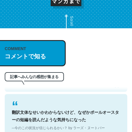
Scroll
COMMENT
これは名文。彼はとてもクレバーなんだろうなと凄く思
コメントで知る
う。英語少しでも読める人は原文もお勧め。自分はこの流
れ好き。Let’s Fucking Go. Then Covid hit. Shit.
─今のこの状況が信じられるかい？ by ラーズ・ヌートバー
記事へみんなの感想が集まる
翻訳文体なせいかわからないけど、なぜかポールオースタ
ーの短編を読んだような気持ちになった
─今のこの状況が信じられるかい？ by ラーズ・ヌートバー