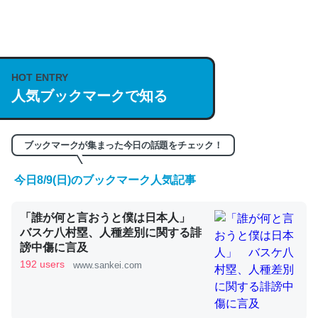
何気にChatGPTの仕組み、特に「トークン」について解
説してる記事が少ないので貴重な良記事。/続編来た
https://isobe324649.hatenablog.com/entry/2023/03/27
HOT ENTRY
/064121
人気ブックマークで知る
─GPTの仕組みと限界についての考察（１） - conceptualization
ブックマークが集まった今日の話題をチェック！
今日8/9(日)のブックマーク人気記事
これは良記事。32768トークンだと英語小説100ページ分
くらい。小説でいう「ずっと前の伏線」は回収されないけ
「誰が何と言おうと僕は日本人」
ど、短期記憶というには多い分量。進化すればするほど分
バスケ八村塁、人種差別に関する誹
謗中傷に言及
かりやすく強くなりそう
192 users
www.sankei.com
─GPTの仕組みと限界についての考察（１） - conceptualization