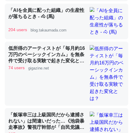
「AIを全員に配った組織」の生産性
が落ちるとき - 🐴 (馬)
昆虫ってカルシウム少ないのか。知らんかった。調べたら
コオロギのカルシウム分はエビの600分の1程度。
204 users
blog.takaumada.com
─ニュース :: 【研究発表】昆虫学の大問題＝「昆虫はなぜ海にいな
いのか」に関する新仮説
低所得のアーティストが「毎月約16
万円のベーシックインカム」を無条
件で受け取る実験で起きた変化と
は？
74 users
gigazine.net
論文では「淡水はカルシウムも酸素も不足してて両方に不
利だから両方が拮抗してるのでは」とあって面白い。海に
いる鋏角類（カブトガニ・ウミグモ）はカルシウムを使わ
ずキチンを強化してる筈だが、酵素が違うのか？
─ニュース :: 【研究発表】昆虫学の大問題＝「昆虫はなぜ海にいな
いのか」に関する新仮説
「飯塚幸三は上級国民だから逮捕さ
れない」は間違いだった…《池袋暴
走事故》警視庁幹部が「自民党議