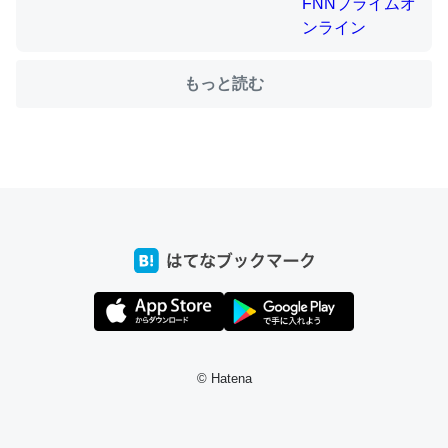
ちょうど同じ理由でEcho Show 8を設定中でした。Prime
もっと読む
とかSpotifyを支払う孝行もできる。一生で親と会える残
り時間を日数にすると1週間とかの人が多いそうだけど、
それを実質100倍以上に伸ばす効果があるはず……
─たまにLINEするくらいだった遠方の父67歳と僕。ITツール導入で
コミュニケーションが劇的に変化した｜tayorini by LIFULL介護
私も3年前ぐらいに祖母の家に設置した。ポケットWifiみ
たいなのでネット環境作ったけどAlexaしか使わないので
回線代ほとんどかからないですよ。参考：
© Hatena
https://toyoshi.hatenablog.com/entry/2019/05/15/1805
34
─たまにLINEするくらいだった遠方の父67歳と僕。ITツール導入で