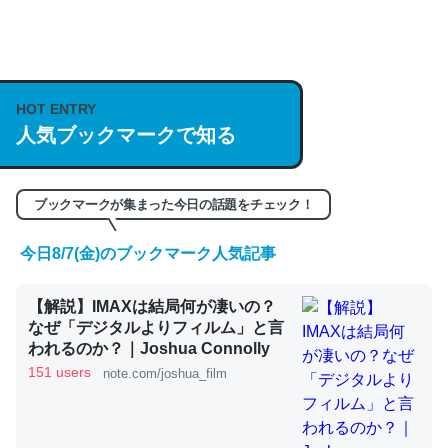
何気にChatGPTの仕組み、特に「トークン」について解
説してる記事が少ないので貴重な良記事。/続編来た
https://isobe324649.hatenablog.com/entry/2023/03/27
HOT ENTRY
/064121
人気ブックマークで知る
─GPTの仕組みと限界についての考察（１） - conceptualization
ブックマークが集まった今日の話題をチェック！
今日8/7(金)のブックマーク人気記事
これは良記事。32768トークンだと英語小説100ページ分
くらい。小説でいう「ずっと前の伏線」は回収されないけ
【解説】IMAXは結局何が凄いの？
ど、短期記憶というには多い分量。進化すればするほど分
なぜ「デジタルよりフィルム」と言
かりやすく強くなりそう
われるのか？｜Joshua Connolly
151 users
note.com/joshua_film
─GPTの仕組みと限界についての考察（１） - conceptualization