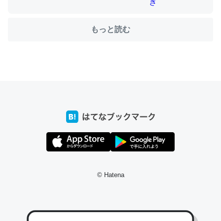
もっと読む
ちょうど同じ理由でEcho Show 8を設定中でした。Prime
とかSpotifyを支払う孝行もできる。一生で親と会える残
り時間を日数にすると1週間とかの人が多いそうだけど、
それを実質100倍以上に伸ばす効果があるはず……
─たまにLINEするくらいだった遠方の父67歳と僕。ITツール導入で
コミュニケーションが劇的に変化した｜tayorini by LIFULL介護
私も3年前ぐらいに祖母の家に設置した。ポケットWifiみ
たいなのでネット環境作ったけどAlexaしか使わないので
© Hatena
回線代ほとんどかからないですよ。参考：
https://toyoshi.hatenablog.com/entry/2019/05/15/1805
34
─たまにLINEするくらいだった遠方の父67歳と僕。ITツール導入で