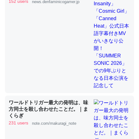
きMVがいきなり公開！「SUMMER
152 users
news.denfaminicogamer.jp
SONIC 2026」での9年ぶりとなる日
本公演を記念して
これを元に考えるとカルシウムを大量に使う脊椎動物と貝
類は苦労してるんだな…。腹足類だと殻を無くしてナメク
ジになったり努力してるし。
─ニュース :: 【研究発表】昆虫学の大問題＝「昆虫はなぜ海にいな
いのか」に関する新仮説
ウチもEchoを実家に置いて４年。でたまに覗いてる。ぼ
ちぼちRingも置こうかと画策中。あと、Googleマップで
位置情報を共有してる。電池残量や充電中かが分かるので
ワールドトリガー最大の発明は、味
これ見て生きてるなって分かる。
方同士を殺し合わせたことだ。｜ま
くらぎ
─たまにLINEするくらいだった遠方の父67歳と僕。ITツール導入で
コミュニケーションが劇的に変化した｜tayorini by LIFULL介護
231 users
note.com/makuragi_note