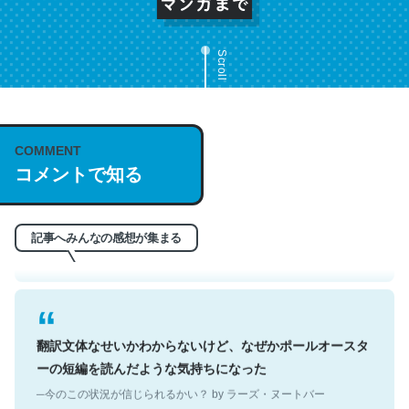
Scroll
これは名文。彼はとてもクレバーなんだろうなと凄く思
COMMENT
コメントで知る
う。英語少しでも読める人は原文もお勧め。自分はこの流
れ好き。Let’s Fucking Go. Then Covid hit. Shit.
─今のこの状況が信じられるかい？ by ラーズ・ヌートバー
記事へみんなの感想が集まる
翻訳文体なせいかわからないけど、なぜかポールオースタ
ーの短編を読んだような気持ちになった
─今のこの状況が信じられるかい？ by ラーズ・ヌートバー