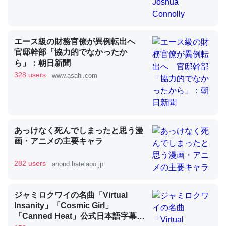
昆虫ってカルシウム少ないのか。知らんかった。調べたら
コオロギのカルシウム分はエビの600分の1程度。
エース級の財務官僚が異例転出へ
官邸幹部「協力的でなかったか
─ニュース :: 【研究発表】昆虫学の大問題＝「昆虫はなぜ海にいな
ら」：朝日新聞
いのか」に関する新仮説
328 users
www.asahi.com
論文では「淡水はカルシウムも酸素も不足してて両方に不
あっけなく死んでしまったと思う漫
利だから両方が拮抗してるのでは」とあって面白い。海に
画・アニメの主要キャラ
いる鋏角類（カブトガニ・ウミグモ）はカルシウムを使わ
282 users
anond.hatelabo.jp
ずキチンを強化してる筈だが、酵素が違うのか？
─ニュース :: 【研究発表】昆虫学の大問題＝「昆虫はなぜ海にいな
いのか」に関する新仮説
ジャミロクワイの名曲「Virtual
Insanity」「Cosmic Girl」
「Canned Heat」公式日本語字幕付