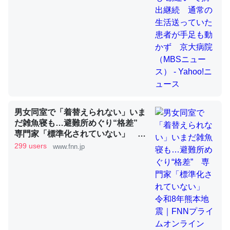
これを元に考えるとカルシウムを大量に使う脊椎動物と貝
類は苦労してるんだな…。腹足類だと殻を無くしてナメク
ジになったり努力してるし。
─ニュース :: 【研究発表】昆虫学の大問題＝「昆虫はなぜ海にいな
いのか」に関する新仮説
男女同室で「着替えられない」いま
だ雑魚寝も…避難所めぐり“格差”
専門家「標準化されていない」 令
和8年熊本地震｜FNNプライムオン
299 users
www.fnn.jp
ウチもEchoを実家に置いて４年。でたまに覗いてる。ぼ
ライン
ちぼちRingも置こうかと画策中。あと、Googleマップで
位置情報を共有してる。電池残量や充電中かが分かるので
これ見て生きてるなって分かる。
─たまにLINEするくらいだった遠方の父67歳と僕。ITツール導入で
コミュニケーションが劇的に変化した｜tayorini by LIFULL介護