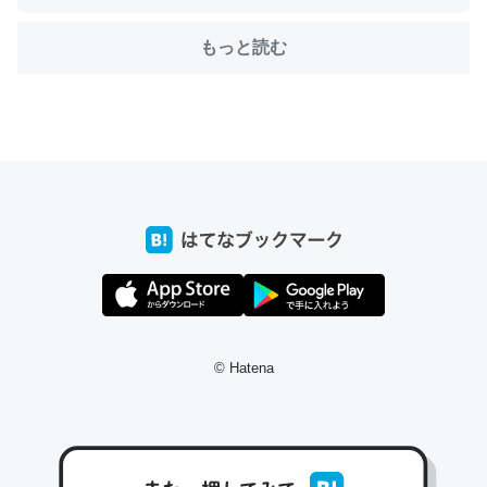
もっと読む
ちょうど同じ理由でEcho Show 8を設定中でした。Prime
とかSpotifyを支払う孝行もできる。一生で親と会える残
り時間を日数にすると1週間とかの人が多いそうだけど、
それを実質100倍以上に伸ばす効果があるはず……
─たまにLINEするくらいだった遠方の父67歳と僕。ITツール導入で
コミュニケーションが劇的に変化した｜tayorini by LIFULL介護
私も3年前ぐらいに祖母の家に設置した。ポケットWifiみ
© Hatena
たいなのでネット環境作ったけどAlexaしか使わないので
回線代ほとんどかからないですよ。参考：
https://toyoshi.hatenablog.com/entry/2019/05/15/1805
34