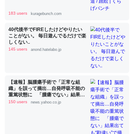
183 users
kuragebunch.com
昆虫ってカルシウム少ないのか。知らんかった。調べたら
コオロギのカルシウム分はエビの600分の1程度。
40代後半でFIREしたけどやりたい
ことがない。 毎日遊んでるだけで楽
─ニュース :: 【研究発表】昆虫学の大問題＝「昆虫はなぜ海にいな
しくない..
いのか」に関する新仮説
145 users
anond.hatelabo.jp
論文では「淡水はカルシウムも酸素も不足してて両方に不
【速報】脳腫瘍手術で「正常な組
利だから両方が拮抗してるのでは」とあって面白い。海に
織」を誤って摘出…自発呼吸不能の
重篤状態に 「腫瘍でない」結果出
いる鋏角類（カブトガニ・ウミグモ）はカルシウムを使わ
ても“勘違い”で摘出継続 通常の生
150 users
news.yahoo.co.jp
ずキチンを強化してる筈だが、酵素が違うのか？
活送っていた患者が手足も動かず
─ニュース :: 【研究発表】昆虫学の大問題＝「昆虫はなぜ海にいな
京大病院（MBSニュース） -
いのか」に関する新仮説
Yahoo!ニュース