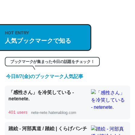
何気にChatGPTの仕組み、特に「トークン」について解
説してる記事が少ないので貴重な良記事。/続編来た
https://isobe324649.hatenablog.com/entry/2023/03/27
HOT ENTRY
人気ブックマークで知る
/064121
─GPTの仕組みと限界についての考察（１） - conceptualization
ブックマークが集まった今日の話題をチェック！
今日8/7(金)のブックマーク人気記事
これは良記事。32768トークンだと英語小説100ページ分
「感性さん」を冷笑している -
くらい。小説でいう「ずっと前の伏線」は回収されないけ
netenete.
ど、短期記憶というには多い分量。進化すればするほど分
かりやすく強くなりそう
401 users
nete-nete.hatenablog.com
─GPTの仕組みと限界についての考察（１） - conceptualization
踏絵 - 河部真道 / 踏絵 | くらげバンチ