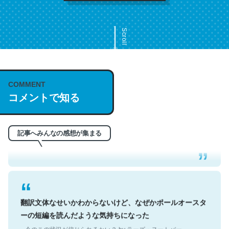
Scroll
COMMENT
これは名文。彼はとてもクレバーなんだろうなと凄く思
コメントで知る
う。英語少しでも読める人は原文もお勧め。自分はこの流
れ好き。Let’s Fucking Go. Then Covid hit. Shit.
─今のこの状況が信じられるかい？ by ラーズ・ヌートバー
記事へみんなの感想が集まる
翻訳文体なせいかわからないけど、なぜかポールオースタ
ーの短編を読んだような気持ちになった
─今のこの状況が信じられるかい？ by ラーズ・ヌートバー