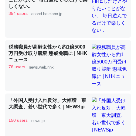
しくない..
354 users
anond.hatelabo.jp
昆虫ってカルシウム少ないのか。知らんかった。調べたら
コオロギのカルシウム分はエビの600分の1程度。
─ニュース :: 【研究発表】昆虫学の大問題＝「昆虫はなぜ海にいな
いのか」に関する新仮説
税務職員が高齢女性から約1億5000
万円受け取り競艇 懲戒免職に | NHK
ニュース
76 users
news.web.nhk
論文では「淡水はカルシウムも酸素も不足してて両方に不
利だから両方が拮抗してるのでは」とあって面白い。海に
いる鋏角類（カブトガニ・ウミグモ）はカルシウムを使わ
「外国人受け入れ反対」大幅増 東
ずキチンを強化してる筈だが、酵素が違うのか？
大調査、若い世代で多く | NEWSjp
─ニュース :: 【研究発表】昆虫学の大問題＝「昆虫はなぜ海にいな
いのか」に関する新仮説
150 users
news.jp