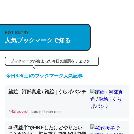
何気にChatGPTの仕組み、特に「トークン」について解
説してる記事が少ないので貴重な良記事。/続編来た
https://isobe324649.hatenablog.com/entry/2023/03/27
HOT ENTRY
/064121
人気ブックマークで知る
─GPTの仕組みと限界についての考察（１） - conceptualization
ブックマークが集まった今日の話題をチェック！
今日8/8(土)のブックマーク人気記事
これは良記事。32768トークンだと英語小説100ページ分
踏絵 - 河部真道 / 踏絵 | くらげバンチ
くらい。小説でいう「ずっと前の伏線」は回収されないけ
ど、短期記憶というには多い分量。進化すればするほど分
かりやすく強くなりそう
442 users
kuragebunch.com
─GPTの仕組みと限界についての考察（１） - conceptualization
40代後半でFIREしたけどやりたい
ことがない。 毎日遊んでるだけで楽