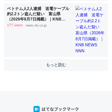
ベトナム人2人逮捕 送電ケーブル
約2.2トン盗んだ疑い 富山県
これを元に考えるとカルシウムを大量に使う脊椎動物と貝
（2026年8月7日掲載）｜KNB
類は苦労してるんだな…。腹足類だと殻を無くしてナメク
NEWS NNN
177 users
news.ntv.co.jp
ジになったり努力してるし。
─ニュース :: 【研究発表】昆虫学の大問題＝「昆虫はなぜ海にいな
いのか」に関する新仮説
もっと読む
ウチもEchoを実家に置いて４年。でたまに覗いてる。ぼ
ちぼちRingも置こうかと画策中。あと、Googleマップで
位置情報を共有してる。電池残量や充電中かが分かるので
これ見て生きてるなって分かる。
─たまにLINEするくらいだった遠方の父67歳と僕。ITツール導入で
コミュニケーションが劇的に変化した｜tayorini by LIFULL介護