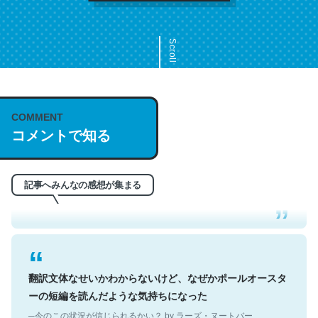
Scroll
COMMENT
これは名文。彼はとてもクレバーなんだろうなと凄く思
コメントで知る
う。英語少しでも読める人は原文もお勧め。自分はこの流
れ好き。Let’s Fucking Go. Then Covid hit. Shit.
─今のこの状況が信じられるかい？ by ラーズ・ヌートバー
記事へみんなの感想が集まる
翻訳文体なせいかわからないけど、なぜかポールオースタ
ーの短編を読んだような気持ちになった
─今のこの状況が信じられるかい？ by ラーズ・ヌートバー