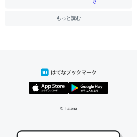
もっと読む
ちょうど同じ理由でEcho Show 8を設定中でした。Prime
とかSpotifyを支払う孝行もできる。一生で親と会える残
り時間を日数にすると1週間とかの人が多いそうだけど、
それを実質100倍以上に伸ばす効果があるはず……
─たまにLINEするくらいだった遠方の父67歳と僕。ITツール導入で
コミュニケーションが劇的に変化した｜tayorini by LIFULL介護
私も3年前ぐらいに祖母の家に設置した。ポケットWifiみ
© Hatena
たいなのでネット環境作ったけどAlexaしか使わないので
回線代ほとんどかからないですよ。参考：
https://toyoshi.hatenablog.com/entry/2019/05/15/1805
34