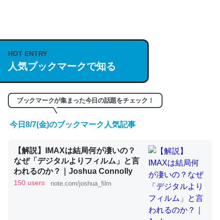
何気にChatGPTの仕組み、特に「トークン」について解
説してる記事が少ないので貴重な良記事。/続編来た
https://isobe324649.hatenablog.com/entry/2023/03/27
HOT ENTRY
人気ブックマークで知る
/064121
─GPTの仕組みと限界についての考察（１） - conceptualization
ブックマークが集まった今日の話題をチェック！
今日8/7(金)のブックマーク人気記事
これは良記事。32768トークンだと英語小説100ページ分
【解説】IMAXは結局何が凄いの？
くらい。小説でいう「ずっと前の伏線」は回収されないけ
なぜ「デジタルよりフィルム」と言
ど、短期記憶というには多い分量。進化すればするほど分
われるのか？｜Joshua Connolly
かりやすく強くなりそう
150 users
note.com/joshua_film
─GPTの仕組みと限界についての考察（１） - conceptualization