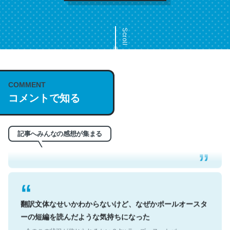
Scroll
COMMENT
これは名文。彼はとてもクレバーなんだろうなと凄く思
コメントで知る
う。英語少しでも読める人は原文もお勧め。自分はこの流
れ好き。Let’s Fucking Go. Then Covid hit. Shit.
─今のこの状況が信じられるかい？ by ラーズ・ヌートバー
記事へみんなの感想が集まる
翻訳文体なせいかわからないけど、なぜかポールオースタ
ーの短編を読んだような気持ちになった
─今のこの状況が信じられるかい？ by ラーズ・ヌートバー