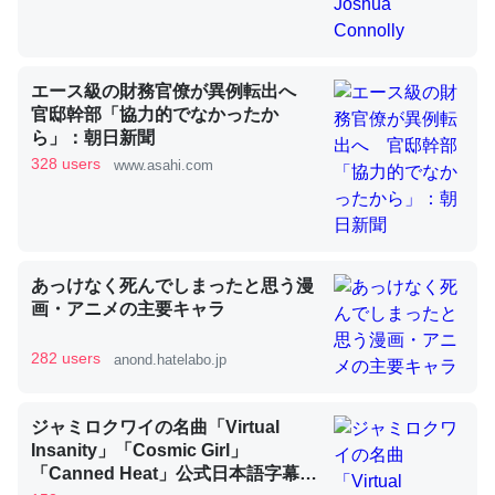
昆虫ってカルシウム少ないのか。知らんかった。調べたら
エース級の財務官僚が異例転出へ
コオロギのカルシウム分はエビの600分の1程度。
官邸幹部「協力的でなかったか
ら」：朝日新聞
─ニュース :: 【研究発表】昆虫学の大問題＝「昆虫はなぜ海にいな
いのか」に関する新仮説
328 users
www.asahi.com
あっけなく死んでしまったと思う漫
論文では「淡水はカルシウムも酸素も不足してて両方に不
画・アニメの主要キャラ
利だから両方が拮抗してるのでは」とあって面白い。海に
いる鋏角類（カブトガニ・ウミグモ）はカルシウムを使わ
282 users
anond.hatelabo.jp
ずキチンを強化してる筈だが、酵素が違うのか？
─ニュース :: 【研究発表】昆虫学の大問題＝「昆虫はなぜ海にいな
ジャミロクワイの名曲「Virtual
いのか」に関する新仮説
Insanity」「Cosmic Girl」
「Canned Heat」公式日本語字幕付