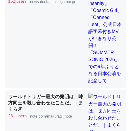
きMVがいきなり公開！「SUMMER
152 users
news.denfaminicogamer.jp
SONIC 2026」での9年ぶりとなる日
本公演を記念して
これを元に考えるとカルシウムを大量に使う脊椎動物と貝
類は苦労してるんだな…。腹足類だと殻を無くしてナメク
ジになったり努力してるし。
─ニュース :: 【研究発表】昆虫学の大問題＝「昆虫はなぜ海にいな
いのか」に関する新仮説
ウチもEchoを実家に置いて４年。でたまに覗いてる。ぼ
ちぼちRingも置こうかと画策中。あと、Googleマップで
ワールドトリガー最大の発明は、味
位置情報を共有してる。電池残量や充電中かが分かるので
方同士を殺し合わせたことだ。｜ま
これ見て生きてるなって分かる。
くらぎ
─たまにLINEするくらいだった遠方の父67歳と僕。ITツール導入で
231 users
note.com/makuragi_note
コミュニケーションが劇的に変化した｜tayorini by LIFULL介護