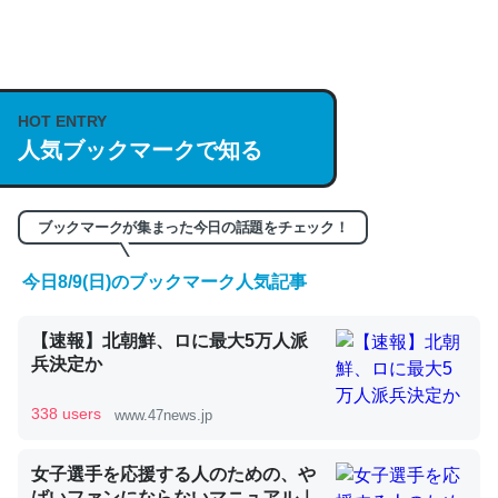
何気にChatGPTの仕組み、特に「トークン」について解
説してる記事が少ないので貴重な良記事。/続編来た
https://isobe324649.hatenablog.com/entry/2023/03/27
HOT ENTRY
人気ブックマークで知る
/064121
─GPTの仕組みと限界についての考察（１） - conceptualization
ブックマークが集まった今日の話題をチェック！
今日8/9(日)のブックマーク人気記事
これは良記事。32768トークンだと英語小説100ページ分
【速報】北朝鮮、ロに最大5万人派
くらい。小説でいう「ずっと前の伏線」は回収されないけ
兵決定か
ど、短期記憶というには多い分量。進化すればするほど分
かりやすく強くなりそう
338 users
www.47news.jp
─GPTの仕組みと限界についての考察（１） - conceptualization
女子選手を応援する人のための、や
ばいファンにならないマニュアル｜