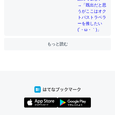
ちょうど同じ理由でEcho Show 8を設定中でした。Prime
とかSpotifyを支払う孝行もできる。一生で親と会える残
り時間を日数にすると1週間とかの人が多いそうだけど、
それを実質100倍以上に伸ばす効果があるはず……
もっと読む
─たまにLINEするくらいだった遠方の父67歳と僕。ITツール導入で
コミュニケーションが劇的に変化した｜tayorini by LIFULL介護
私も3年前ぐらいに祖母の家に設置した。ポケットWifiみ
たいなのでネット環境作ったけどAlexaしか使わないので
回線代ほとんどかからないですよ。参考：
https://toyoshi.hatenablog.com/entry/2019/05/15/1805
34