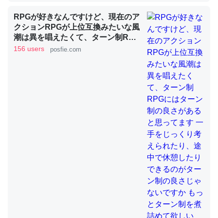
RPGが好きなんですけど、現在のア
クションRPGが上位互換みたいな風
これを元に考えるとカルシウムを大量に使う脊椎動物と貝
潮は異を唱えたくて、ターン制RPG
類は苦労してるんだな…。腹足類だと殻を無くしてナメク
にはターン制の良さがあると思って
156 users
posfie.com
ジになったり努力してるし。
ます 一手をじっくり考えられたり、
途中で休憩したりできるのがターン
─ニュース :: 【研究発表】昆虫学の大問題＝「昆虫はなぜ海にいな
いのか」に関する新仮説
制の良さじゃないですか もっとター
ン制を煮詰めて欲しい→「既出だと
思うがここはオクトパストラベラー
を推したい(´・ω・｀)」
ウチもEchoを実家に置いて４年。でたまに覗いてる。ぼ
ちぼちRingも置こうかと画策中。あと、Googleマップで
位置情報を共有してる。電池残量や充電中かが分かるので
これ見て生きてるなって分かる。
─たまにLINEするくらいだった遠方の父67歳と僕。ITツール導入で
コミュニケーションが劇的に変化した｜tayorini by LIFULL介護