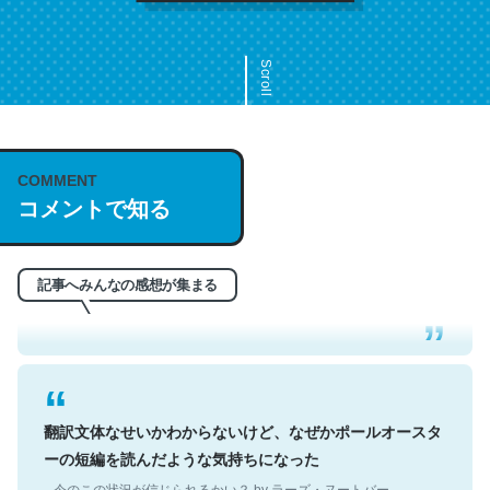
Scroll
COMMENT
これは名文。彼はとてもクレバーなんだろうなと凄く思
コメントで知る
う。英語少しでも読める人は原文もお勧め。自分はこの流
れ好き。Let’s Fucking Go. Then Covid hit. Shit.
─今のこの状況が信じられるかい？ by ラーズ・ヌートバー
記事へみんなの感想が集まる
翻訳文体なせいかわからないけど、なぜかポールオースタ
ーの短編を読んだような気持ちになった
─今のこの状況が信じられるかい？ by ラーズ・ヌートバー