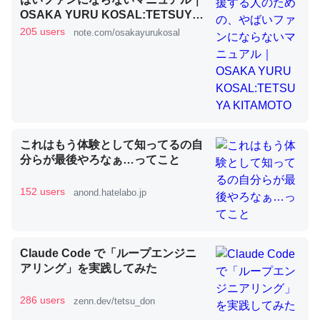
OSAKA YURU KOSAL:TETSUYA
KITAMOTO
205 users
note.com/osakayurukosal
昆虫ってカルシウム少ないのか。知らんかった。調べたら
コオロギのカルシウム分はエビの600分の1程度。
─ニュース :: 【研究発表】昆虫学の大問題＝「昆虫はなぜ海にいな
いのか」に関する新仮説
これはもう体験として知ってるの自
分らが最後やろなぁ…ってこと
論文では「淡水はカルシウムも酸素も不足してて両方に不
152 users
anond.hatelabo.jp
利だから両方が拮抗してるのでは」とあって面白い。海に
いる鋏角類（カブトガニ・ウミグモ）はカルシウムを使わ
ずキチンを強化してる筈だが、酵素が違うのか？
Claude Code で「ループエンジニ
─ニュース :: 【研究発表】昆虫学の大問題＝「昆虫はなぜ海にいな
アリング」を実践してみた
いのか」に関する新仮説
286 users
zenn.dev/tetsu_don