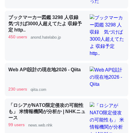
昆虫ってカルシウム少ないのか。知らんかった。調べたら
ブックマーカー図鑑 3298 人収録
コオロギのカルシウム分はエビの600分の1程度。
気づけば3000人超えてたよ 収録予
─ニュース :: 【研究発表】昆虫学の大問題＝「昆虫はなぜ海にいな
定 http..
いのか」に関する新仮説
450 users
anond.hatelabo.jp
Web API設計の現在地2026 - Qiita
論文では「淡水はカルシウムも酸素も不足してて両方に不
利だから両方が拮抗してるのでは」とあって面白い。海に
いる鋏角類（カブトガニ・ウミグモ）はカルシウムを使わ
230 users
qiita.com
ずキチンを強化してる筈だが、酵素が違うのか？
─ニュース :: 【研究発表】昆虫学の大問題＝「昆虫はなぜ海にいな
いのか」に関する新仮説
「ロシアがNATO限定侵攻の可能性
も」 米情報機関が分析か | NHKニュ
ース
99 users
news.web.nhk