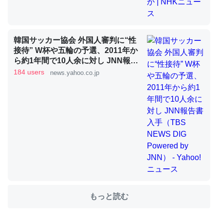
これを元に考えるとカルシウムを大量に使う脊椎動物と貝
類は苦労してるんだな…。腹足類だと殻を無くしてナメク
韓国サッカー協会 外国人審判に“性
ジになったり努力してるし。
接待” W杯や五輪の予選、2011年か
─ニュース :: 【研究発表】昆虫学の大問題＝「昆虫はなぜ海にいな
ら約1年間で10人余に対し JNN報告
いのか」に関する新仮説
書入手（TBS NEWS DIG Powered
184 users
news.yahoo.co.jp
by JNN） - Yahoo!ニュース
ウチもEchoを実家に置いて４年。でたまに覗いてる。ぼ
ちぼちRingも置こうかと画策中。あと、Googleマップで
位置情報を共有してる。電池残量や充電中かが分かるので
これ見て生きてるなって分かる。
─たまにLINEするくらいだった遠方の父67歳と僕。ITツール導入で
コミュニケーションが劇的に変化した｜tayorini by LIFULL介護
もっと読む