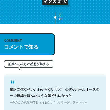
Scroll
これは名文。彼はとてもクレバーなんだろうなと凄く思
COMMENT
う。英語少しでも読める人は原文もお勧め。自分はこの流
コメントで知る
れ好き。Let’s Fucking Go. Then Covid hit. Shit.
─今のこの状況が信じられるかい？ by ラーズ・ヌートバー
記事へみんなの感想が集まる
翻訳文体なせいかわからないけど、なぜかポールオースタ
ーの短編を読んだような気持ちになった
─今のこの状況が信じられるかい？ by ラーズ・ヌートバー