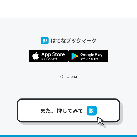
ちょうど同じ理由でEcho Show 8を設定中でした。Prime
とかSpotifyを支払う孝行もできる。一生で親と会える残
り時間を日数にすると1週間とかの人が多いそうだけど、
それを実質100倍以上に伸ばす効果があるはず……
─たまにLINEするくらいだった遠方の父67歳と僕。ITツール導入で
コミュニケーションが劇的に変化した｜tayorini by LIFULL介護
© Hatena
私も3年前ぐらいに祖母の家に設置した。ポケットWifiみ
たいなのでネット環境作ったけどAlexaしか使わないので
回線代ほとんどかからないですよ。参考：
https://toyoshi.hatenablog.com/entry/2019/05/15/1805
34
─たまにLINEするくらいだった遠方の父67歳と僕。ITツール導入で
コミュニケーションが劇的に変化した｜tayorini by LIFULL介護