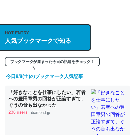
何気にChatGPTの仕組み、特に「トークン」について解
説してる記事が少ないので貴重な良記事。/続編来た
https://isobe324649.hatenablog.com/entry/2023/03/27
/064121
HOT ENTRY
─GPTの仕組みと限界についての考察（１） - conceptualization
人気ブックマークで知る
ブックマークが集まった今日の話題をチェック！
今日8/8(土)のブックマーク人気記事
これは良記事。32768トークンだと英語小説100ページ分
くらい。小説でいう「ずっと前の伏線」は回収されないけ
ど、短期記憶というには多い分量。進化すればするほど分
「好きなことを仕事にしたい」若者
への豊田章男の回答が正論すぎて、
かりやすく強くなりそう
ぐうの音も出なかった
─GPTの仕組みと限界についての考察（１） - conceptualization
236 users
diamond.jp