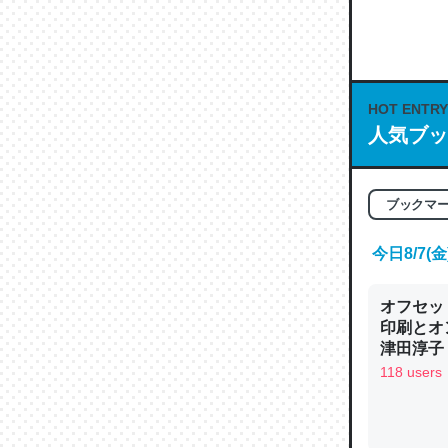
何気にC
な良記事。/続
─GPTの仕
HOT ENTRY
人気ブッ
これは良
ブックマ
の伏線」
やすく強
今日8/7
─GPTの仕
オフセッ
印刷とオ
津田淳子
118 users
昆虫って
の600