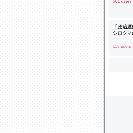
501 users
ウチもE
「政治運
中。あと
シロクマ
れ見て生
115 users
─たまにL
た｜tayori
ちょうど同
きる。一
を実質1
─たまにL
た｜tayori