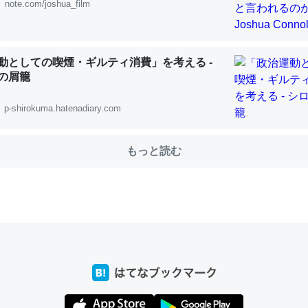
note.com/joshua_film
choを実家に置いて４年。でたまに覗いてる。ぼちぼちRingも置こう
動としての喫煙・ギルティ消費」を考える -
、Googleマップで位置情報を共有してる。電池残量や充電中かが分か
の屑籠
きてるなって分かる。
p-shirokuma.hatenadiary.com
INEするくらいだった遠方の父67歳と僕。ITツール導入でコミュニケーションが劇
ni by LIFULL介護
もっと読む
じ理由でEcho Show 8を設定中でした。PrimeとかSpotifyを支払
生で親と会える残り時間を日数にすると1週間とかの人が多いそうだけ
00倍以上に伸ばす効果があるはず……
INEするくらいだった遠方の父67歳と僕。ITツール導入でコミュニケーションが劇
ni by LIFULL介護