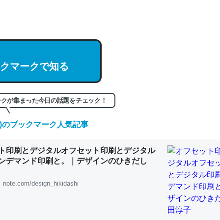
hatGPTの仕組み、特に「トークン」について解説してる記事が少ない
編来た https://isobe324649.hatenablog.com/entry/2023/03/27/
組みと限界についての考察（１） - conceptualization
クマークで知る
記事。32768トークンだと英語小説100ページ分くらい。小説でいう「
ークが集まった今日の話題をチェック！
は回収されないけど、短期記憶というには多い分量。進化すればするほ
くなりそう
(金)のブックマーク人気記事
組みと限界についての考察（１） - conceptualization
ト印刷とデジタルオフセット印刷とデジタル
ンデマンド印刷と。｜デザインのひきだし
note.com/design_hikidashi
カルシウム少ないのか。知らんかった。調べたらコオロギのカルシウム
分の1程度。