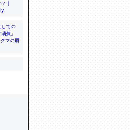
かと画策
るのでこ
的に変化し
う孝行もで
ど、それ
的に変化し