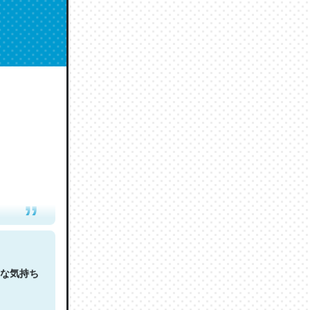
人は原文
な気持ち