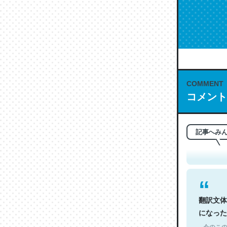
COMMENT
コメント
これは名
もお勧め。自
─今のこの
記事へみ
翻訳文体
になった
─今のこの