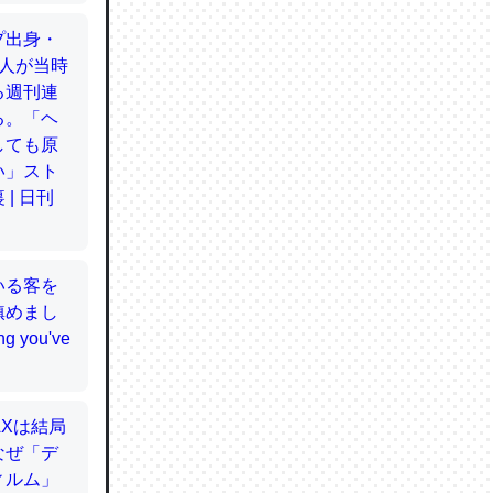
てるので
使わずキ
…。腹足