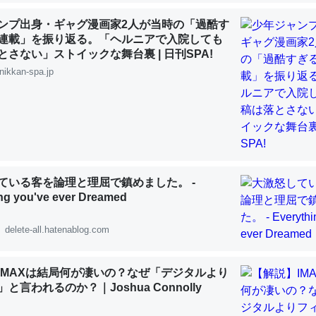
 :: 【研究発表】昆虫学の大問題＝「昆虫はなぜ海にいないのか」に関する新仮説
ンプ出身・ギャグ漫画家2人が当時の「過酷す
連載」を振り返る。「ヘルニアで入院しても
とさない」ストイックな舞台裏 | 日刊SPA!
nikkan-spa.jp
「淡水はカルシウムも酸素も不足してて両方に不利だから両方が拮抗し
って面白い。海にいる鋏角類（カブトガニ・ウミグモ）はカルシウムを
化してる筈だが、酵素が違うのか？
 :: 【研究発表】昆虫学の大問題＝「昆虫はなぜ海にいないのか」に関する新仮説
ている客を論理と理屈で鎮めました。 -
ng you've ever Dreamed
delete-all.hatenablog.com
に考えるとカルシウムを大量に使う脊椎動物と貝類は苦労してるんだな
を無くしてナメクジになったり努力してるし。
IMAXは結局何が凄いの？なぜ「デジタルより
 :: 【研究発表】昆虫学の大問題＝「昆虫はなぜ海にいないのか」に関する新仮説
と言われるのか？｜Joshua Connolly