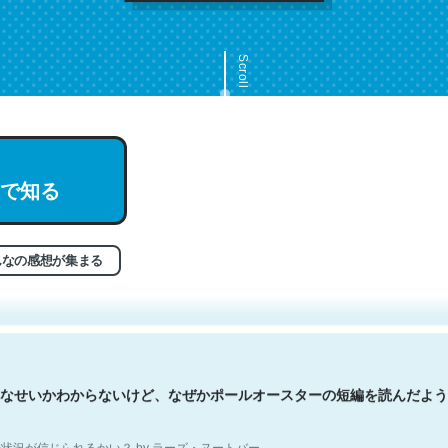
Scroll
で知る
文。彼はとてもクレバーなんだろうなと凄く思う。英語少しでも読める
分はこの流れ好き。Let’s Fucking Go. Then Covid hit. Shit.
状況が信じられるかい？ by ラーズ・ヌートバー
んなの感想が集まる
なせいかわからないけど、なぜかポールオースターの短編を読んだよう
状況が信じられるかい？ by ラーズ・ヌートバー