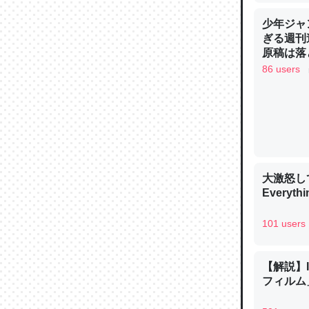
─ニュース
少年ジャ
ぎる週刊
原稿は落
86 users
論文では
は」とあ
チンを強
─ニュース
大激怒し
Everythi
101 users
これを元
類だと殻
【解説】
─ニュース
フィルム」