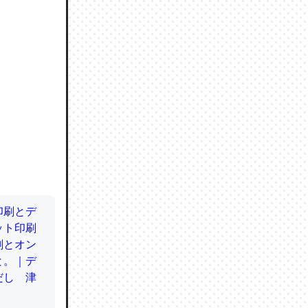
ので貴重
064121
ずっと前
ど分かり
分はエビ