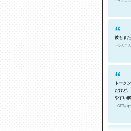
彼もまた
─今のこの
トークン
だけど、
やすい解
─GPTの仕