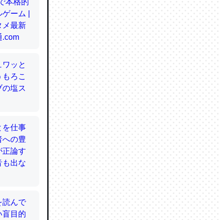
てるので
使わずキ
…。腹足