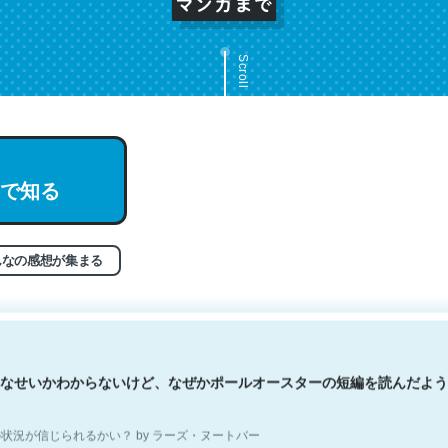
Scroll
文。彼はとてもクレバーなんだろうなと凄く思う。英語少しでも読める
で知る
分はこの流れ好き。Let’s Fucking Go. Then Covid hit. Shit.
状況が信じられるかい？ by ラーズ・ヌートバー
んなの感想が集まる
なせいかわからないけど、なぜかポールオースターの短編を読んだよう
状況が信じられるかい？ by ラーズ・ヌートバー