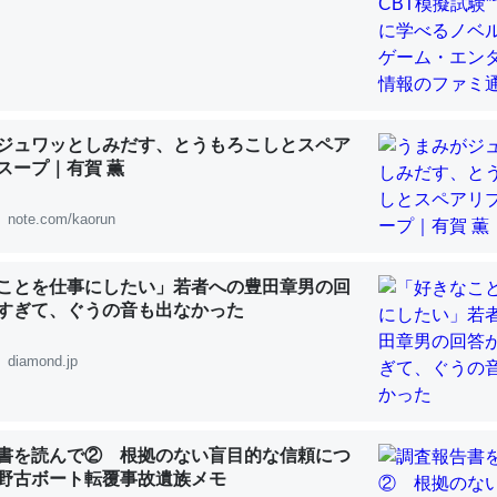
「淡水はカルシウムも酸素も不足してて両方に不利だから両方が拮抗し
ジュワッとしみだす、とうもろこしとスペア
って面白い。海にいる鋏角類（カブトガニ・ウミグモ）はカルシウムを
スープ｜有賀 薫
化してる筈だが、酵素が違うのか？
note.com/kaorun
 :: 【研究発表】昆虫学の大問題＝「昆虫はなぜ海にいないのか」に関する新仮説
ことを仕事にしたい」若者への豊田章男の回
すぎて、ぐうの音も出なかった
diamond.jp
に考えるとカルシウムを大量に使う脊椎動物と貝類は苦労してるんだな
を無くしてナメクジになったり努力してるし。
 :: 【研究発表】昆虫学の大問題＝「昆虫はなぜ海にいないのか」に関する新仮説
書を読んで② 根拠のない盲目的な信頼につ
野古ボート転覆事故遺族メモ