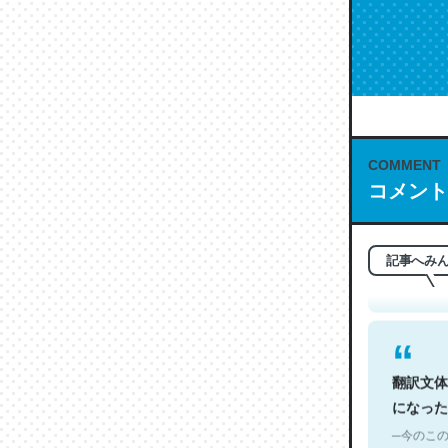
COMMENT
これは名
コメント
もお勧め。自
─今のこの
記事へみ
翻訳文体
になった
─今のこの