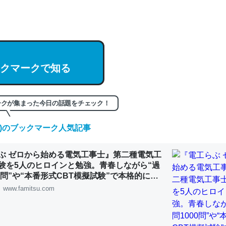
hatGPTの仕組み、特に「トークン」について解説してる記事が少ない
編来た https://isobe324649.hatenablog.com/entry/2023/03/27/
組みと限界についての考察（１） - conceptualization
クマークで知る
記事。32768トークンだと英語小説100ページ分くらい。小説でいう「
ークが集まった今日の話題をチェック！
は回収されないけど、短期記憶というには多い分量。進化すればするほ
くなりそう
(日)のブックマーク人気記事
組みと限界についての考察（１） - conceptualization
ぶ ゼロから始める電気工事士』第二種電気工
験を5人のヒロインと勉強。青春しながら“過
00問”や“本番形式CBT模擬試験”で本格的に学
ルゲーム | ゲーム・エンタメ最新情報のファミ
www.famitsu.com
カルシウム少ないのか。知らんかった。調べたらコオロギのカルシウム
分の1程度。
 :: 【研究発表】昆虫学の大問題＝「昆虫はなぜ海にいないのか」に関する新仮説