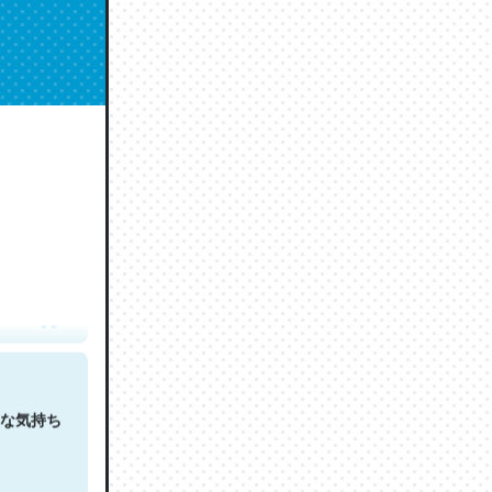
人は原文
な気持ち