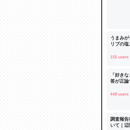
論文では
うまみが
は」とあ
リブの塩
チンを強
155 users
─ニュース
「好きな
答が正論
448 users
これを元
類だと殻
─ニュース
調査報告
いて｜辺