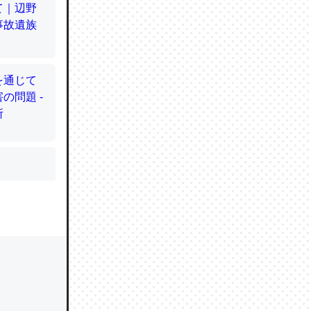
かと画策
るのでこ
的に変化し
う孝行もで
ど、それ
的に変化し