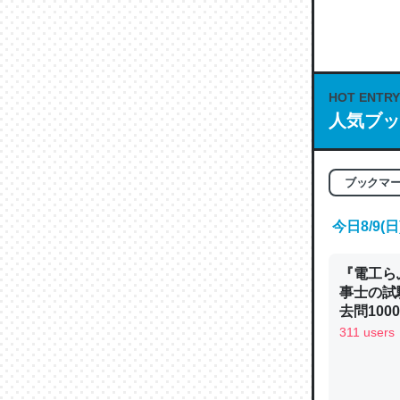
何気にC
な良記事。/続
─GPTの仕
HOT ENTRY
人気ブッ
これは良
ブックマ
の伏線」
やすく強
今日8/9
─GPTの仕
『電工ら
事士の試
去問10
べるノベ
311 users
通.com
昆虫って
の600
─ニュース