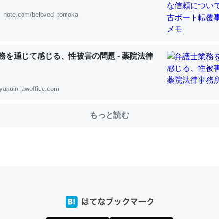
note.com/beloved_tomoka
choを実家に置いて４年。でたまに覗いてる。ぼちぼちRingも置こう
、Googleマップで位置情報を共有してる。電池残量や充電中かが分か
務を通じて感じる、性被害の問題 - 薬院法律
きてるなって分かる。
INEするくらいだった遠方の父67歳と僕。ITツール導入でコミュニケーションが劇
ni by LIFULL介護
yakuin-lawoffice.com
もっと読む
じ理由でEcho Show 8を設定中でした。PrimeとかSpotifyを支払
生で親と会える残り時間を日数にすると1週間とかの人が多いそうだけ
00倍以上に伸ばす効果があるはず……
INEするくらいだった遠方の父67歳と僕。ITツール導入でコミュニケーションが劇
ni by LIFULL介護