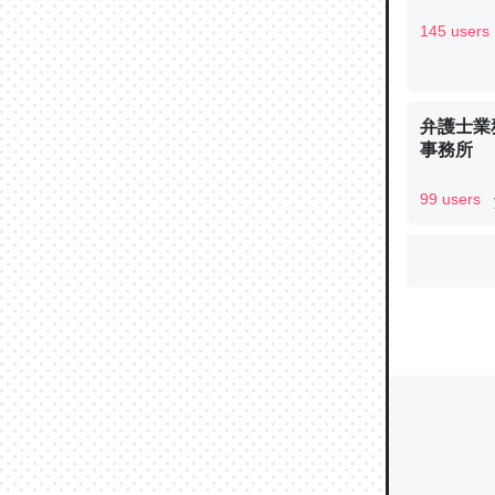
145 users
ウチもE
中。あと
弁護士業
れ見て生
事務所
─たまにL
た｜tayori
99 users
ちょうど同
きる。一
を実質1
─たまにL
た｜tayori