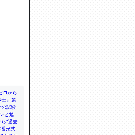
ので貴重
064121
ずっと前
ど分かり
分はエビ