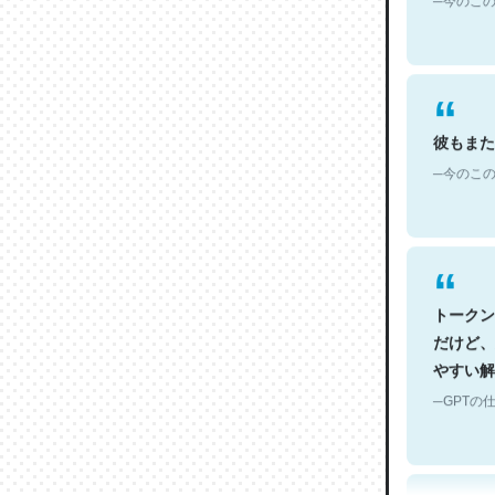
彼もまた
─今のこの
トークン
だけど、
やすい解
─GPTの仕