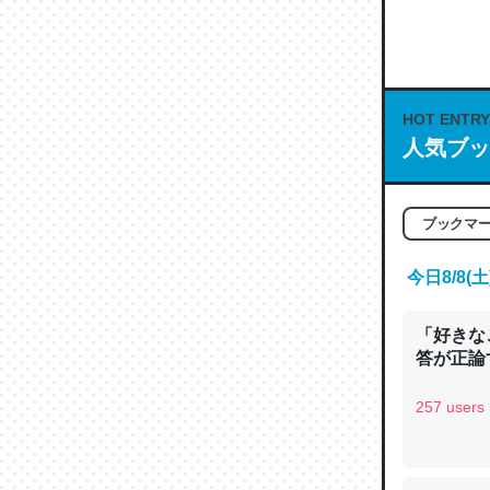
何気にC
な良記事。/続
─GPTの仕
HOT ENTRY
人気ブッ
これは良
ブックマ
の伏線」
今日8/8
やすく強
─GPTの仕
「好きな
答が正論
257 users
昆虫って
の600