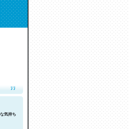
人は原文
な気持ち