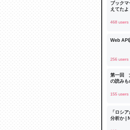
ブックマー
─ニュース
えてたよ 収
468 users
Web AP
論文では
は」とあ
チンを強
256 users
─ニュース
第一回 
の読みも
155 users
これを元
類だと殻
「ロシア
─ニュース
分析か |