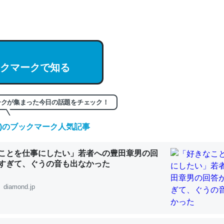
hatGPTの仕組み、特に「トークン」について解説してる記事が少ない
編来た https://isobe324649.hatenablog.com/entry/2023/03/27/
組みと限界についての考察（１） - conceptualization
クマークで知る
記事。32768トークンだと英語小説100ページ分くらい。小説でいう「
ークが集まった今日の話題をチェック！
は回収されないけど、短期記憶というには多い分量。進化すればするほ
(土)のブックマーク人気記事
くなりそう
組みと限界についての考察（１） - conceptualization
ことを仕事にしたい」若者への豊田章男の回
すぎて、ぐうの音も出なかった
diamond.jp
カルシウム少ないのか。知らんかった。調べたらコオロギのカルシウム
分の1程度。