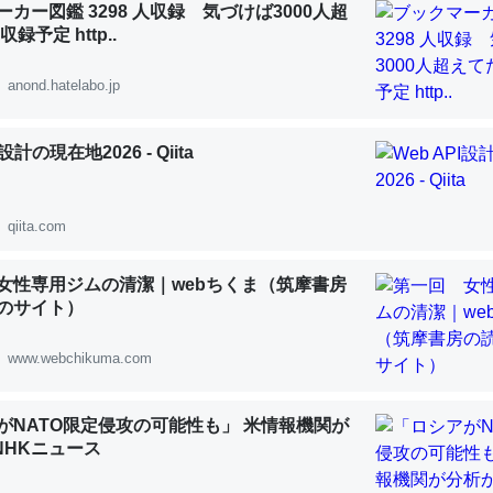
カー図鑑 3298 人収録 気づけば3000人超
 :: 【研究発表】昆虫学の大問題＝「昆虫はなぜ海にいないのか」に関する新仮説
録予定 http..
anond.hatelabo.jp
I設計の現在地2026 - Qiita
「淡水はカルシウムも酸素も不足してて両方に不利だから両方が拮抗し
って面白い。海にいる鋏角類（カブトガニ・ウミグモ）はカルシウムを
化してる筈だが、酵素が違うのか？
qiita.com
 :: 【研究発表】昆虫学の大問題＝「昆虫はなぜ海にいないのか」に関する新仮説
女性専用ジムの清潔｜webちくま（筑摩書房
のサイト）
www.webchikuma.com
に考えるとカルシウムを大量に使う脊椎動物と貝類は苦労してるんだな
を無くしてナメクジになったり努力してるし。
がNATO限定侵攻の可能性も」 米情報機関が
 :: 【研究発表】昆虫学の大問題＝「昆虫はなぜ海にいないのか」に関する新仮説
 NHKニュース