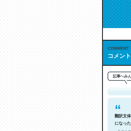
COMMENT
コメント
これは名
もお勧め。自
─今のこの
記事へみ
翻訳文体
になった
─今のこの