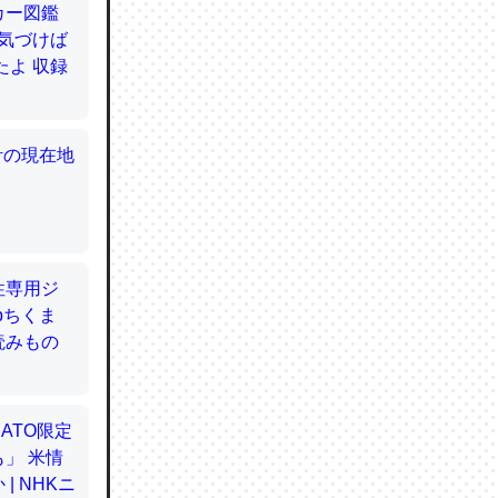
てるので
使わずキ
…。腹足