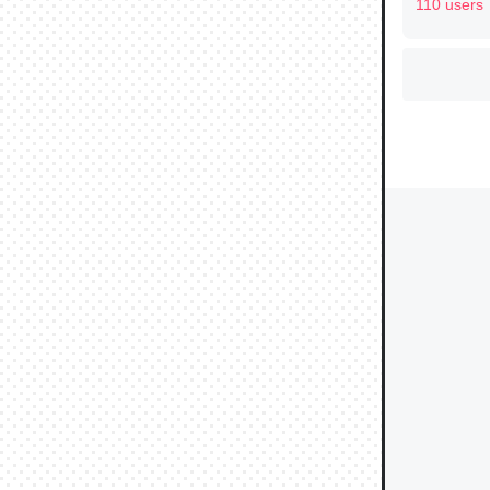
110 users
ウチもE
中。あと
れ見て生
─たまにL
た｜tayori
ちょうど同
きる。一
を実質1
─たまにL
た｜tayori