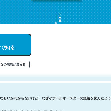
Scroll
で知る
文。彼はとてもクレバーなんだろうなと凄く思う。英語少しでも読める
分はこの流れ好き。Let’s Fucking Go. Then Covid hit. Shit.
状況が信じられるかい？ by ラーズ・ヌートバー
んなの感想が集まる
なせいかわからないけど、なぜかポールオースターの短編を読んだよう
状況が信じられるかい？ by ラーズ・ヌートバー