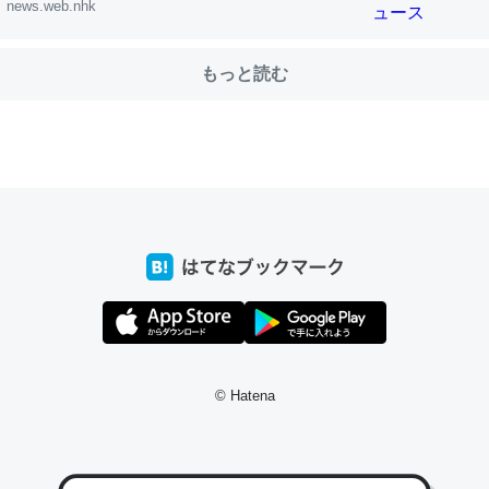
news.web.nhk
もっと読む
choを実家に置いて４年。でたまに覗いてる。ぼちぼちRingも置こう
、Googleマップで位置情報を共有してる。電池残量や充電中かが分か
きてるなって分かる。
INEするくらいだった遠方の父67歳と僕。ITツール導入でコミュニケーションが劇
ni by LIFULL介護
じ理由でEcho Show 8を設定中でした。PrimeとかSpotifyを支払
生で親と会える残り時間を日数にすると1週間とかの人が多いそうだけ
00倍以上に伸ばす効果があるはず……
© Hatena
INEするくらいだった遠方の父67歳と僕。ITツール導入でコミュニケーションが劇
ni by LIFULL介護