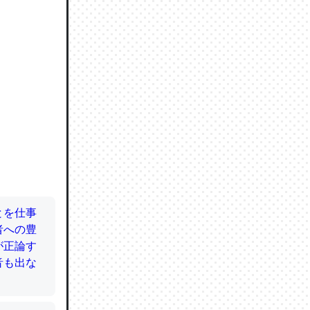
ので貴重
064121
ずっと前
ど分かり
分はエビ