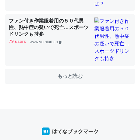
これを元に考えるとカルシウムを大量に使う脊椎動物と貝
ファン付き作業服着用の５０代男
類は苦労してるんだな…。腹足類だと殻を無くしてナメク
性、熱中症の疑いで死亡…スポーツ
ジになったり努力してるし。
ドリンクも持参
─ニュース :: 【研究発表】昆虫学の大問題＝「昆虫はなぜ海にいな
79 users
www.yomiuri.co.jp
いのか」に関する新仮説
もっと読む
ウチもEchoを実家に置いて４年。でたまに覗いてる。ぼ
ちぼちRingも置こうかと画策中。あと、Googleマップで
位置情報を共有してる。電池残量や充電中かが分かるので
これ見て生きてるなって分かる。
─たまにLINEするくらいだった遠方の父67歳と僕。ITツール導入で
コミュニケーションが劇的に変化した｜tayorini by LIFULL介護