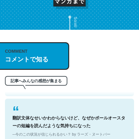
Scroll
COMMENT
これは名文。彼はとてもクレバーなんだろうなと凄く思
コメントで知る
う。英語少しでも読める人は原文もお勧め。自分はこの流
れ好き。Let’s Fucking Go. Then Covid hit. Shit.
─今のこの状況が信じられるかい？ by ラーズ・ヌートバー
記事へみんなの感想が集まる
翻訳文体なせいかわからないけど、なぜかポールオースタ
ーの短編を読んだような気持ちになった
─今のこの状況が信じられるかい？ by ラーズ・ヌートバー