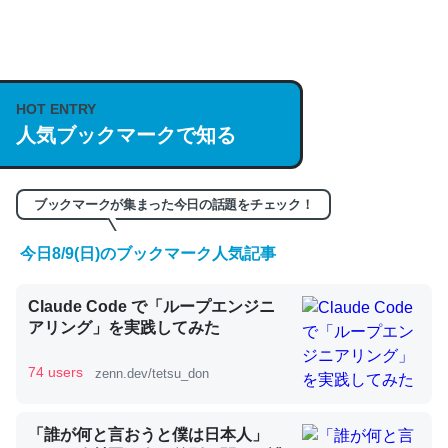
何気にChatGPTの仕組み、特に「トークン」について解
説してる記事が少ないので貴重な良記事。/続編来た
https://isobe324649.hatenablog.com/entry/2023/03/27
HOT ENTRY
/064121
人気ブックマークで知る
─GPTの仕組みと限界についての考察（１） - conceptualization
ブックマークが集まった今日の話題をチェック！
今日8/9(日)のブックマーク人気記事
これは良記事。32768トークンだと英語小説100ページ分
くらい。小説でいう「ずっと前の伏線」は回収されないけ
Claude Code で「ループエンジニ
ど、短期記憶というには多い分量。進化すればするほど分
アリング」を実践してみた
かりやすく強くなりそう
74 users
zenn.dev/tetsu_don
─GPTの仕組みと限界についての考察（１） - conceptualization
「誰が何と言おうと僕は日本人」