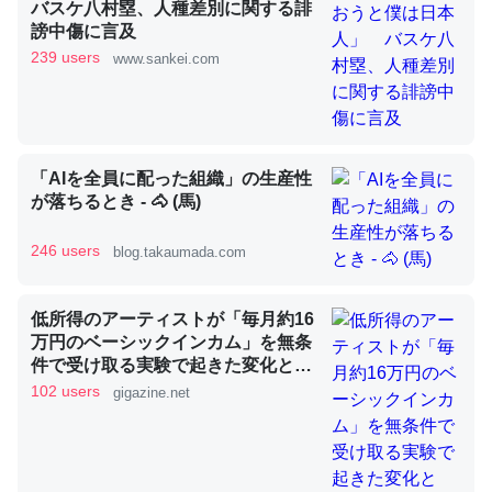
バスケ八村塁、人種差別に関する誹
謗中傷に言及
239 users
www.sankei.com
昆虫ってカルシウム少ないのか。知らんかった。調べたら
コオロギのカルシウム分はエビの600分の1程度。
─ニュース :: 【研究発表】昆虫学の大問題＝「昆虫はなぜ海にいな
いのか」に関する新仮説
「AIを全員に配った組織」の生産性
が落ちるとき - 🐴 (馬)
246 users
blog.takaumada.com
論文では「淡水はカルシウムも酸素も不足してて両方に不
利だから両方が拮抗してるのでは」とあって面白い。海に
低所得のアーティストが「毎月約16
いる鋏角類（カブトガニ・ウミグモ）はカルシウムを使わ
万円のベーシックインカム」を無条
ずキチンを強化してる筈だが、酵素が違うのか？
件で受け取る実験で起きた変化と
は？
102 users
gigazine.net
─ニュース :: 【研究発表】昆虫学の大問題＝「昆虫はなぜ海にいな
いのか」に関する新仮説