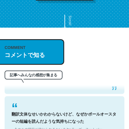
Scroll
COMMENT
これは名文。彼はとてもクレバーなんだろうなと凄く思
コメントで知る
う。英語少しでも読める人は原文もお勧め。自分はこの流
れ好き。Let’s Fucking Go. Then Covid hit. Shit.
─今のこの状況が信じられるかい？ by ラーズ・ヌートバー
記事へみんなの感想が集まる
翻訳文体なせいかわからないけど、なぜかポールオースタ
ーの短編を読んだような気持ちになった
─今のこの状況が信じられるかい？ by ラーズ・ヌートバー