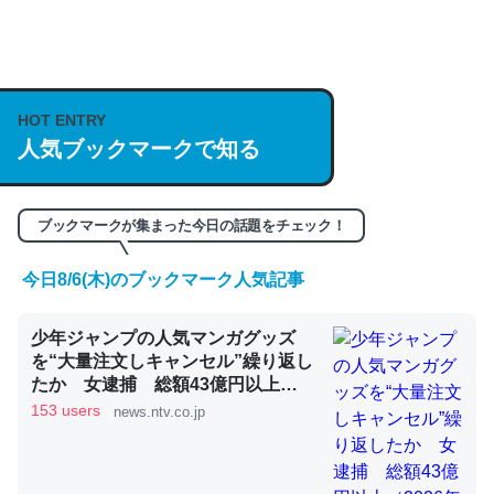
何気にChatGPTの仕組み、特に「トークン」について解
説してる記事が少ないので貴重な良記事。/続編来た
https://isobe324649.hatenablog.com/entry/2023/03/27
HOT ENTRY
人気ブックマークで知る
/064121
─GPTの仕組みと限界についての考察（１） - conceptualization
ブックマークが集まった今日の話題をチェック！
今日8/6(木)のブックマーク人気記事
これは良記事。32768トークンだと英語小説100ページ分
少年ジャンプの人気マンガグッズ
くらい。小説でいう「ずっと前の伏線」は回収されないけ
を“大量注文しキャンセル”繰り返し
ど、短期記憶というには多い分量。進化すればするほど分
たか 女逮捕 総額43億円以上
かりやすく強くなりそう
（2026年8月6日掲載）｜日テレ
153 users
news.ntv.co.jp
NEWS NNN
─GPTの仕組みと限界についての考察（１） - conceptualization