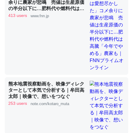
余りに農家が悲鳴 売値は生産原価
の半分以下に…肥料代や燃料代は高
騰「今年でやめる」農家も｜FNNプ
413 users
www.fnn.jp
これを元に考えるとカルシウムを大量に使う脊椎動物と貝
ライムオンライン
類は苦労してるんだな…。腹足類だと殻を無くしてナメク
ジになったり努力してるし。
─ニュース :: 【研究発表】昆虫学の大問題＝「昆虫はなぜ海にいな
いのか」に関する新仮説
熊本地震視察動画を、映像ディレク
ウチもEchoを実家に置いて４年。でたまに覗いてる。ぼ
ターとして本気で分析する｜牟田高
ちぼちRingも置こうかと画策中。あと、Googleマップで
太郎｜映像で、想いをつなぐ
位置情報を共有してる。電池残量や充電中かが分かるので
253 users
note.com/kotaro_muta
これ見て生きてるなって分かる。
─たまにLINEするくらいだった遠方の父67歳と僕。ITツール導入で
コミュニケーションが劇的に変化した｜tayorini by LIFULL介護