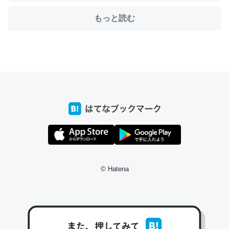
もっと読む
ちょうど同じ理由でEcho Show 8を設定中でした。Prime
とかSpotifyを支払う孝行もできる。一生で親と会える残
り時間を日数にすると1週間とかの人が多いそうだけど、
それを実質100倍以上に伸ばす効果があるはず……
─たまにLINEするくらいだった遠方の父67歳と僕。ITツール導入で
コミュニケーションが劇的に変化した｜tayorini by LIFULL介護
© Hatena
私も3年前ぐらいに祖母の家に設置した。ポケットWifiみ
たいなのでネット環境作ったけどAlexaしか使わないので
回線代ほとんどかからないですよ。参考：
https://toyoshi.hatenablog.com/entry/2019/05/15/1805
34