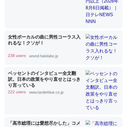
昆虫ってカルシウム少ないのか。知らんかった。調べたら
コオロギのカルシウム分はエビの600分の1程度。
─ニュース :: 【研究発表】昆虫学の大問題＝「昆虫はなぜ海にいな
女性ボーカルの曲に男性コーラス入
いのか」に関する新仮説
れるな！クソが！
238 users
anond.hatelabo.jp
ベッセントのインタビュー全文翻
論文では「淡水はカルシウムも酸素も不足してて両方に不
訳。日本の政策をやり直せとはっき
利だから両方が拮抗してるのでは」とあって面白い。海に
り言っている
いる鋏角類（カブトガニ・ウミグモ）はカルシウムを使わ
222 users
www.landerblue.co.jp
ずキチンを強化してる筈だが、酵素が違うのか？
─ニュース :: 【研究発表】昆虫学の大問題＝「昆虫はなぜ海にいな
いのか」に関する新仮説
「高市総理には愛想尽かした」コメ