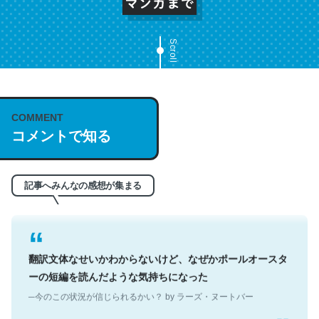
Scroll
これは名文。彼はとてもクレバーなんだろうなと凄く思
COMMENT
う。英語少しでも読める人は原文もお勧め。自分はこの流
コメントで知る
れ好き。Let’s Fucking Go. Then Covid hit. Shit.
─今のこの状況が信じられるかい？ by ラーズ・ヌートバー
記事へみんなの感想が集まる
翻訳文体なせいかわからないけど、なぜかポールオースタ
ーの短編を読んだような気持ちになった
─今のこの状況が信じられるかい？ by ラーズ・ヌートバー