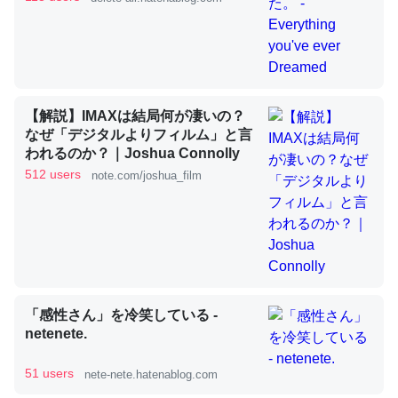
これを元に考えるとカルシウムを大量に使う脊椎動物と貝
類は苦労してるんだな…。腹足類だと殻を無くしてナメク
ジになったり努力してるし。
─ニュース :: 【研究発表】昆虫学の大問題＝「昆虫はなぜ海にいな
いのか」に関する新仮説
【解説】IMAXは結局何が凄いの？
なぜ「デジタルよりフィルム」と言
われるのか？｜Joshua Connolly
512 users
note.com/joshua_film
ウチもEchoを実家に置いて４年。でたまに覗いてる。ぼ
ちぼちRingも置こうかと画策中。あと、Googleマップで
位置情報を共有してる。電池残量や充電中かが分かるので
これ見て生きてるなって分かる。
「感性さん」を冷笑している -
─たまにLINEするくらいだった遠方の父67歳と僕。ITツール導入で
コミュニケーションが劇的に変化した｜tayorini by LIFULL介護
netenete.
51 users
nete-nete.hatenablog.com