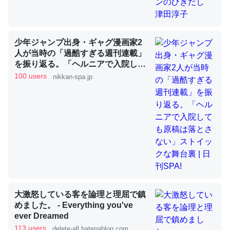
昆虫ってカルシウム少ないのか。知らんかった。調べたら
コオロギのカルシウム分はエビの600分の1程度。
少年ジャンプ出身・ギャグ漫画家2
─ニュース :: 【研究発表】昆虫学の大問題＝「昆虫はなぜ海にいな
人が当時の「過酷すぎる週刊連載」
いのか」に関する新仮説
を振り返る。「ヘルニアで入院して
も原稿は落とさない」ストイックな
100 users
nikkan-spa.jp
舞台裏 | 日刊SPA!
論文では「淡水はカルシウムも酸素も不足してて両方に不
利だから両方が拮抗してるのでは」とあって面白い。海に
いる鋏角類（カブトガニ・ウミグモ）はカルシウムを使わ
ずキチンを強化してる筈だが、酵素が違うのか？
─ニュース :: 【研究発表】昆虫学の大問題＝「昆虫はなぜ海にいな
いのか」に関する新仮説
大激怒している客を論理と理屈で鎮
めました。 - Everything you've
ever Dreamed
113 users
delete-all.hatenablog.com