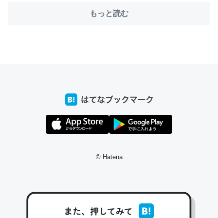
もっと読む
ちょうど同じ理由でEcho Show 8を設定中でした。Prime
とかSpotifyを支払う孝行もできる。一生で親と会える残
り時間を日数にすると1週間とかの人が多いそうだけど、
それを実質100倍以上に伸ばす効果があるはず……
─たまにLINEするくらいだった遠方の父67歳と僕。ITツール導入で
コミュニケーションが劇的に変化した｜tayorini by LIFULL介護
私も3年前ぐらいに祖母の家に設置した。ポケットWifiみ
たいなのでネット環境作ったけどAlexaしか使わないので
© Hatena
回線代ほとんどかからないですよ。参考：
https://toyoshi.hatenablog.com/entry/2019/05/15/1805
34
─たまにLINEするくらいだった遠方の父67歳と僕。ITツール導入で
コミュニケーションが劇的に変化した｜tayorini by LIFULL介護