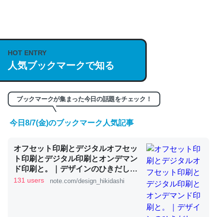
何気にChatGPTの仕組み、特に「トークン」について解
説してる記事が少ないので貴重な良記事。/続編来た
https://isobe324649.hatenablog.com/entry/2023/03/27
/064121
HOT ENTRY
─GPTの仕組みと限界についての考察（１） - conceptualization
人気ブックマークで知る
ブックマークが集まった今日の話題をチェック！
今日8/7(金)のブックマーク人気記事
これは良記事。32768トークンだと英語小説100ページ分
くらい。小説でいう「ずっと前の伏線」は回収されないけ
ど、短期記憶というには多い分量。進化すればするほど分
オフセット印刷とデジタルオフセッ
ト印刷とデジタル印刷とオンデマン
かりやすく強くなりそう
ド印刷と。｜デザインのひきだし
─GPTの仕組みと限界についての考察（１） - conceptualization
津田淳子
131 users
note.com/design_hikidashi