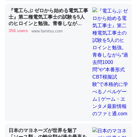
『電工らぶ ゼロから始める電気工事
士』第二種電気工事士の試験を5人
昆虫ってカルシウム少ないのか。知らんかった。調べたら
のヒロインと勉強。青春しなが
コオロギのカルシウム分はエビの600分の1程度。
ら“過去問1000問”や“本番形式CBT
356 users
www.famitsu.com
模擬試験”で本格的に学べるノベル
─ニュース :: 【研究発表】昆虫学の大問題＝「昆虫はなぜ海にいな
ゲーム | ゲーム・エンタメ最新情報
いのか」に関する新仮説
のファミ通.com
論文では「淡水はカルシウムも酸素も不足してて両方に不
利だから両方が拮抗してるのでは」とあって面白い。海に
いる鋏角類（カブトガニ・ウミグモ）はカルシウムを使わ
ずキチンを強化してる筈だが、酵素が違うのか？
─ニュース :: 【研究発表】昆虫学の大問題＝「昆虫はなぜ海にいな
いのか」に関する新仮説
日本のマヨネーズが世界を魅了
「ソース類」の輸出額が過去最高を