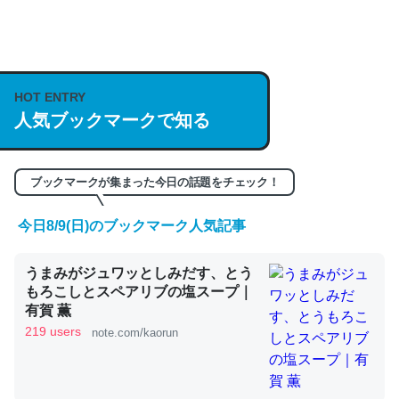
何気にChatGPTの仕組み、特に「トークン」について解
説してる記事が少ないので貴重な良記事。/続編来た
https://isobe324649.hatenablog.com/entry/2023/03/27
HOT ENTRY
/064121
人気ブックマークで知る
─GPTの仕組みと限界についての考察（１） - conceptualization
ブックマークが集まった今日の話題をチェック！
今日8/9(日)のブックマーク人気記事
これは良記事。32768トークンだと英語小説100ページ分
うまみがジュワッとしみだす、とう
くらい。小説でいう「ずっと前の伏線」は回収されないけ
もろこしとスペアリブの塩スープ｜
ど、短期記憶というには多い分量。進化すればするほど分
有賀 薫
かりやすく強くなりそう
219 users
note.com/kaorun
─GPTの仕組みと限界についての考察（１） - conceptualization