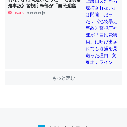
走事故》警視庁幹部が「自民党議
員」に呼び出されても逮捕を見送っ
69 users
bunshun.jp
た理由 | 文春オンライン
ちょうど同じ理由でEcho Show 8を設定中でした。Prime
とかSpotifyを支払う孝行もできる。一生で親と会える残
り時間を日数にすると1週間とかの人が多いそうだけど、
それを実質100倍以上に伸ばす効果があるはず……
─たまにLINEするくらいだった遠方の父67歳と僕。ITツール導入で
コミュニケーションが劇的に変化した｜tayorini by LIFULL介護
もっと読む
私も3年前ぐらいに祖母の家に設置した。ポケットWifiみ
たいなのでネット環境作ったけどAlexaしか使わないので
回線代ほとんどかからないですよ。参考：
https://toyoshi.hatenablog.com/entry/2019/05/15/1805
34