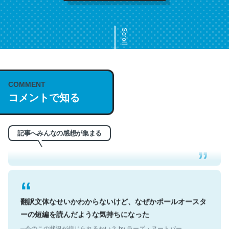
Scroll
COMMENT
これは名文。彼はとてもクレバーなんだろうなと凄く思
コメントで知る
う。英語少しでも読める人は原文もお勧め。自分はこの流
れ好き。Let’s Fucking Go. Then Covid hit. Shit.
─今のこの状況が信じられるかい？ by ラーズ・ヌートバー
記事へみんなの感想が集まる
翻訳文体なせいかわからないけど、なぜかポールオースタ
ーの短編を読んだような気持ちになった
─今のこの状況が信じられるかい？ by ラーズ・ヌートバー