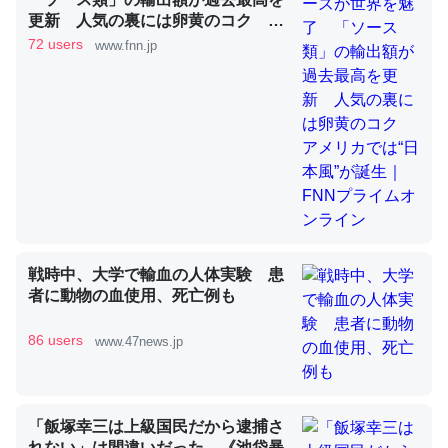
更新 人気の裏には卵黄のコク ア
メリカでは“日本風”が誕生｜FNNプ
72 users
www.fnn.jp
ライムオンライン
これを元に考えるとカルシウムを大量に使う脊椎動物と貝
類は苦労してるんだな…。腹足類だと殻を無くしてナメク
ジになったり努力してるし。
─ニュース :: 【研究発表】昆虫学の大問題＝「昆虫はなぜ海にいな
いのか」に関する新仮説
戦時中、大学で輸血の人体実験 患
ウチもEchoを実家に置いて４年。でたまに覗いてる。ぼ
者に動物の血使用、死亡例も
ちぼちRingも置こうかと画策中。あと、Googleマップで
位置情報を共有してる。電池残量や充電中かが分かるので
86 users
www.47news.jp
これ見て生きてるなって分かる。
─たまにLINEするくらいだった遠方の父67歳と僕。ITツール導入で
コミュニケーションが劇的に変化した｜tayorini by LIFULL介護
「飯塚幸三は上級国民だから逮捕さ
れない」は間違いだった…《池袋暴