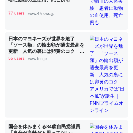
77 users
www.47news.jp
これを元に考えるとカルシウムを大量に使う脊椎動物と貝
類は苦労してるんだな…。腹足類だと殻を無くしてナメク
ジになったり努力してるし。
日本のマヨネーズが世界を魅了
─ニュース :: 【研究発表】昆虫学の大問題＝「昆虫はなぜ海にいな
「ソース類」の輸出額が過去最高を
いのか」に関する新仮説
更新 人気の裏には卵黄のコク ア
メリカでは“日本風”が誕生｜FNNプ
55 users
www.fnn.jp
ライムオンライン
ウチもEchoを実家に置いて４年。でたまに覗いてる。ぼ
ちぼちRingも置こうかと画策中。あと、Googleマップで
位置情報を共有してる。電池残量や充電中かが分かるので
これ見て生きてるなって分かる。
─たまにLINEするくらいだった遠方の父67歳と僕。ITツール導入で
コミュニケーションが劇的に変化した｜tayorini by LIFULL介護
国会を休みまくる84歳自民党議員
「自分が高齢だと思ってない」