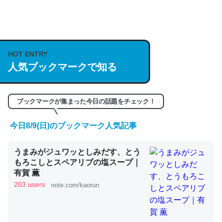
何気にChatGPTの仕組み、特に「トークン」について解
説してる記事が少ないので貴重な良記事。/続編来た
https://isobe324649.hatenablog.com/entry/2023/03/27
HOT ENTRY
/064121
人気ブックマークで知る
─GPTの仕組みと限界についての考察（１） - conceptualization
ブックマークが集まった今日の話題をチェック！
今日8/9(日)のブックマーク人気記事
これは良記事。32768トークンだと英語小説100ページ分
うまみがジュワッとしみだす、とう
くらい。小説でいう「ずっと前の伏線」は回収されないけ
もろこしとスペアリブの塩スープ｜
ど、短期記憶というには多い分量。進化すればするほど分
有賀 薫
かりやすく強くなりそう
203 users
note.com/kaorun
─GPTの仕組みと限界についての考察（１） - conceptualization