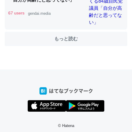
67 users
gendai.media
ちょうど同じ理由でEcho Show 8を設定中でした。Prime
とかSpotifyを支払う孝行もできる。一生で親と会える残
もっと読む
り時間を日数にすると1週間とかの人が多いそうだけど、
それを実質100倍以上に伸ばす効果があるはず……
─たまにLINEするくらいだった遠方の父67歳と僕。ITツール導入で
コミュニケーションが劇的に変化した｜tayorini by LIFULL介護
私も3年前ぐらいに祖母の家に設置した。ポケットWifiみ
たいなのでネット環境作ったけどAlexaしか使わないので
回線代ほとんどかからないですよ。参考：
https://toyoshi.hatenablog.com/entry/2019/05/15/1805
© Hatena
34