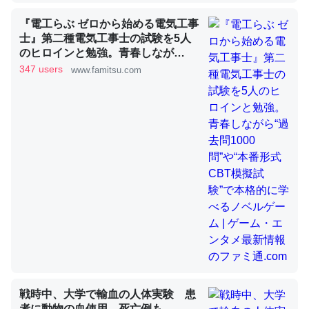
『電工らぶ ゼロから始める電気工事
士』第二種電気工事士の試験を5人
昆虫ってカルシウム少ないのか。知らんかった。調べたら
のヒロインと勉強。青春しなが
コオロギのカルシウム分はエビの600分の1程度。
ら“過去問1000問”や“本番形式CBT
347 users
www.famitsu.com
模擬試験”で本格的に学べるノベル
─ニュース :: 【研究発表】昆虫学の大問題＝「昆虫はなぜ海にいな
ゲーム | ゲーム・エンタメ最新情報
いのか」に関する新仮説
のファミ通.com
論文では「淡水はカルシウムも酸素も不足してて両方に不
利だから両方が拮抗してるのでは」とあって面白い。海に
いる鋏角類（カブトガニ・ウミグモ）はカルシウムを使わ
ずキチンを強化してる筈だが、酵素が違うのか？
─ニュース :: 【研究発表】昆虫学の大問題＝「昆虫はなぜ海にいな
いのか」に関する新仮説
戦時中、大学で輸血の人体実験 患
者に動物の血使用、死亡例も