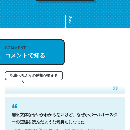
Scroll
COMMENT
これは名文。彼はとてもクレバーなんだろうなと凄く思
コメントで知る
う。英語少しでも読める人は原文もお勧め。自分はこの流
れ好き。Let’s Fucking Go. Then Covid hit. Shit.
─今のこの状況が信じられるかい？ by ラーズ・ヌートバー
記事へみんなの感想が集まる
翻訳文体なせいかわからないけど、なぜかポールオースタ
ーの短編を読んだような気持ちになった
─今のこの状況が信じられるかい？ by ラーズ・ヌートバー