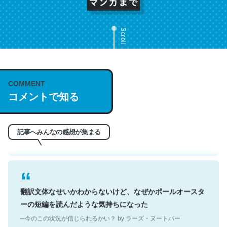
Scroll
これは名文。彼はとてもクレバーなんだろうなと凄く思
COMMENT
う。英語少しでも読める人は原文もお勧め。自分はこの流
コメントで知る
れ好き。Let’s Fucking Go. Then Covid hit. Shit.
─今のこの状況が信じられるかい？ by ラーズ・ヌートバー
記事へみんなの感想が集まる
翻訳文体なせいかわからないけど、なぜかポールオースタ
ーの短編を読んだような気持ちになった
─今のこの状況が信じられるかい？ by ラーズ・ヌートバー