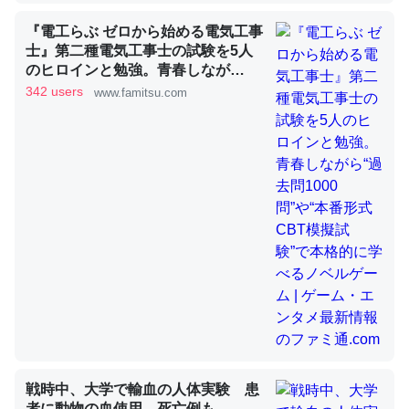
『電工らぶ ゼロから始める電気工事
昆虫ってカルシウム少ないのか。知らんかった。調べたら
士』第二種電気工事士の試験を5人
のヒロインと勉強。青春しなが
コオロギのカルシウム分はエビの600分の1程度。
ら“過去問1000問”や“本番形式CBT
342 users
www.famitsu.com
─ニュース :: 【研究発表】昆虫学の大問題＝「昆虫はなぜ海にいな
模擬試験”で本格的に学べるノベル
いのか」に関する新仮説
ゲーム | ゲーム・エンタメ最新情報
のファミ通.com
論文では「淡水はカルシウムも酸素も不足してて両方に不
利だから両方が拮抗してるのでは」とあって面白い。海に
いる鋏角類（カブトガニ・ウミグモ）はカルシウムを使わ
ずキチンを強化してる筈だが、酵素が違うのか？
─ニュース :: 【研究発表】昆虫学の大問題＝「昆虫はなぜ海にいな
いのか」に関する新仮説
戦時中、大学で輸血の人体実験 患
者に動物の血使用、死亡例も