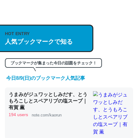
何気にChatGPTの仕組み、特に「トークン」について解
説してる記事が少ないので貴重な良記事。/続編来た
https://isobe324649.hatenablog.com/entry/2023/03/27
HOT ENTRY
/064121
人気ブックマークで知る
─GPTの仕組みと限界についての考察（１） - conceptualization
ブックマークが集まった今日の話題をチェック！
今日8/9(日)のブックマーク人気記事
これは良記事。32768トークンだと英語小説100ページ分
くらい。小説でいう「ずっと前の伏線」は回収されないけ
うまみがジュワッとしみだす、とう
ど、短期記憶というには多い分量。進化すればするほど分
もろこしとスペアリブの塩スープ｜
かりやすく強くなりそう
有賀 薫
194 users
note.com/kaorun
─GPTの仕組みと限界についての考察（１） - conceptualization