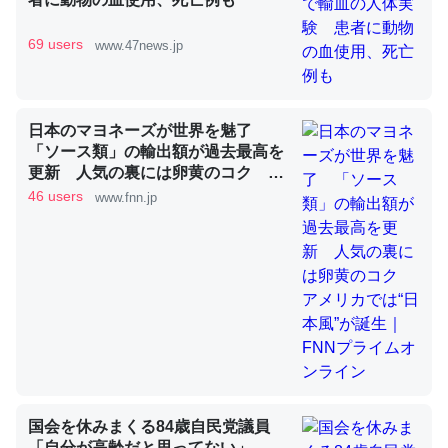
69 users
www.47news.jp
これを元に考えるとカルシウムを大量に使う脊椎動物と貝
類は苦労してるんだな…。腹足類だと殻を無くしてナメク
ジになったり努力してるし。
─ニュース :: 【研究発表】昆虫学の大問題＝「昆虫はなぜ海にいな
日本のマヨネーズが世界を魅了
いのか」に関する新仮説
「ソース類」の輸出額が過去最高を
更新 人気の裏には卵黄のコク ア
メリカでは“日本風”が誕生｜FNNプ
46 users
www.fnn.jp
ライムオンライン
ウチもEchoを実家に置いて４年。でたまに覗いてる。ぼ
ちぼちRingも置こうかと画策中。あと、Googleマップで
位置情報を共有してる。電池残量や充電中かが分かるので
これ見て生きてるなって分かる。
─たまにLINEするくらいだった遠方の父67歳と僕。ITツール導入で
コミュニケーションが劇的に変化した｜tayorini by LIFULL介護
国会を休みまくる84歳自民党議員
「自分が高齢だと思ってない」