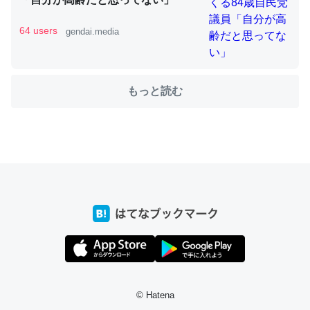
64 users
gendai.media
ちょうど同じ理由でEcho Show 8を設定中でした。Prime
とかSpotifyを支払う孝行もできる。一生で親と会える残
り時間を日数にすると1週間とかの人が多いそうだけど、
もっと読む
それを実質100倍以上に伸ばす効果があるはず……
─たまにLINEするくらいだった遠方の父67歳と僕。ITツール導入で
コミュニケーションが劇的に変化した｜tayorini by LIFULL介護
私も3年前ぐらいに祖母の家に設置した。ポケットWifiみ
たいなのでネット環境作ったけどAlexaしか使わないので
回線代ほとんどかからないですよ。参考：
https://toyoshi.hatenablog.com/entry/2019/05/15/1805
34
© Hatena
─たまにLINEするくらいだった遠方の父67歳と僕。ITツール導入で