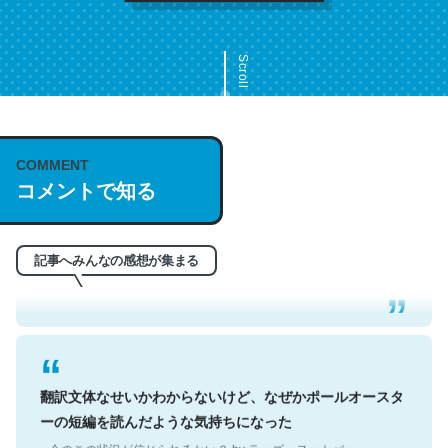
Scroll
COMMENT
これは名文。彼はとてもクレバーなんだろうなと凄く思
コメントで知る
う。英語少しでも読める人は原文もお勧め。自分はこの流
れ好き。Let’s Fucking Go. Then Covid hit. Shit.
─今のこの状況が信じられるかい？ by ラーズ・ヌートバー
記事へみんなの感想が集まる
翻訳文体なせいかわからないけど、なぜかポールオースタ
ーの短編を読んだような気持ちになった
─今のこの状況が信じられるかい？ by ラーズ・ヌートバー