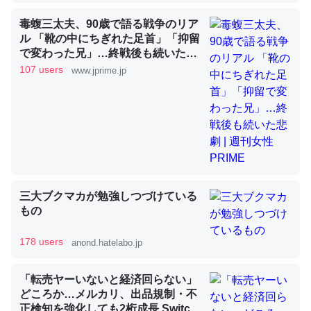
毒蝮三太夫、90歳で語る戦争のリア
ル 「靴の中にちぎれた足首」「抑留
昆虫ってカルシウム少ないのか。知らんかった。調べたら
で変わった兄」…終戦後も続いた悲
劇 | 週刊女性PRIME
コオロギのカルシウム分はエビの600分の1程度。
107 users
www.jprime.jp
─ニュース :: 【研究発表】昆虫学の大問題＝「昆虫はなぜ海にいな
いのか」に関する新仮説
論文では「淡水はカルシウムも酸素も不足してて両方に不
三大ブクマカが勉強しつづけている
利だから両方が拮抗してるのでは」とあって面白い。海に
もの
いる鋏角類（カブトガニ・ウミグモ）はカルシウムを使わ
ずキチンを強化してる筈だが、酵素が違うのか？
178 users
anond.hatelabo.jp
─ニュース :: 【研究発表】昆虫学の大問題＝「昆虫はなぜ海にいな
いのか」に関する新仮説
「転売ヤーいないと経済回らない」
どころか…メルカリ、出品規制・不
正検知を強化しても2桁成長 Switch