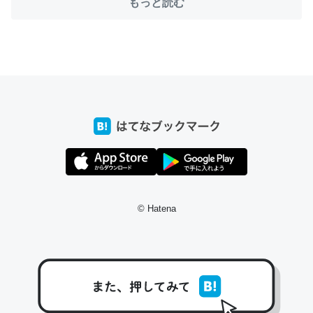
もっと読む
ちょうど同じ理由でEcho Show 8を設定中でした。Prime
とかSpotifyを支払う孝行もできる。一生で親と会える残
り時間を日数にすると1週間とかの人が多いそうだけど、
それを実質100倍以上に伸ばす効果があるはず……
─たまにLINEするくらいだった遠方の父67歳と僕。ITツール導入で
コミュニケーションが劇的に変化した｜tayorini by LIFULL介護
© Hatena
私も3年前ぐらいに祖母の家に設置した。ポケットWifiみ
たいなのでネット環境作ったけどAlexaしか使わないので
回線代ほとんどかからないですよ。参考：
https://toyoshi.hatenablog.com/entry/2019/05/15/1805
34