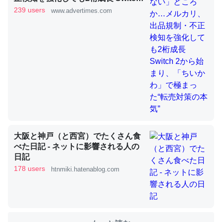
2から始まり、「ちいかわ」で極ま
239 users
www.advertimes.com
った“転売対策の本気”
これを元に考えるとカルシウムを大量に使う脊椎動物と貝
類は苦労してるんだな…。腹足類だと殻を無くしてナメク
ジになったり努力してるし。
─ニュース :: 【研究発表】昆虫学の大問題＝「昆虫はなぜ海にいな
いのか」に関する新仮説
大阪と神戸（と西宮）でたくさん食
ウチもEchoを実家に置いて４年。でたまに覗いてる。ぼ
べた日記 - ネットに影響される人の
ちぼちRingも置こうかと画策中。あと、Googleマップで
日記
位置情報を共有してる。電池残量や充電中かが分かるので
178 users
htnmiki.hatenablog.com
これ見て生きてるなって分かる。
─たまにLINEするくらいだった遠方の父67歳と僕。ITツール導入で
コミュニケーションが劇的に変化した｜tayorini by LIFULL介護