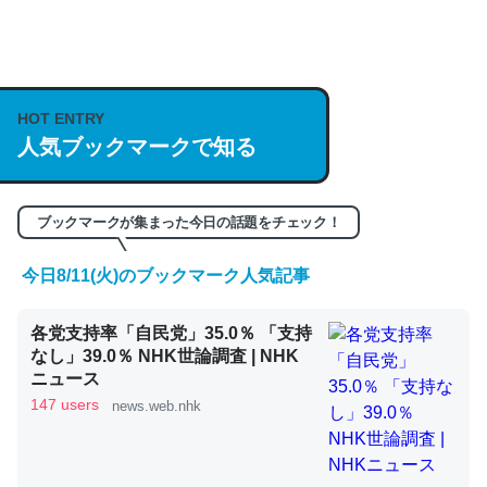
何気にChatGPTの仕組み、特に「トークン」について解
説してる記事が少ないので貴重な良記事。/続編来た
HOT ENTRY
https://isobe324649.hatenablog.com/entry/2023/03/27
人気ブックマークで知る
/064121
─GPTの仕組みと限界についての考察（１） - conceptualization
ブックマークが集まった今日の話題をチェック！
今日8/11(火)のブックマーク人気記事
これは良記事。32768トークンだと英語小説100ページ分
各党支持率「自民党」35.0％ 「支持
くらい。小説でいう「ずっと前の伏線」は回収されないけ
なし」39.0％ NHK世論調査 | NHK
ど、短期記憶というには多い分量。進化すればするほど分
ニュース
かりやすく強くなりそう
147 users
news.web.nhk
─GPTの仕組みと限界についての考察（１） - conceptualization